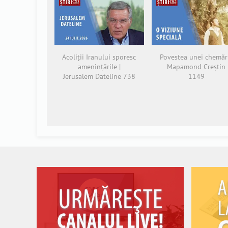
Acoliții Iranului sporesc
Povestea unei chemări
amenințările |
Mapamond Creștin
Jerusalem Dateline 738
1149