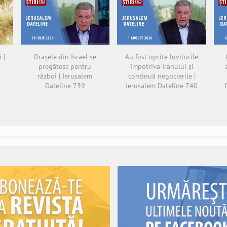
 |
Orașele din Israel se
Au fost oprite loviturile
pregătesc pentru
împotriva Iranului și
război | Jerusalem
continuă negocierile |
Dateline 739
Jerusalem Dateline 740