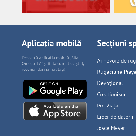
Aplicația mobilă
Secțiuni s
Descarcă aplicația mobilă „Alfa
Ai nevoie de ru
Omega TV” și fii la curent cu știri,
recomandări și noutăți!
Rugaciune-Praye
Devoțional
Creaționism
Pro-Viață
Liber de datorii
Joyce Meyer