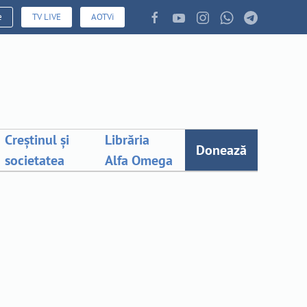
e
TV LIVE
AOTVi
Creștinul și
Librăria
Donează
societatea
Alfa Omega