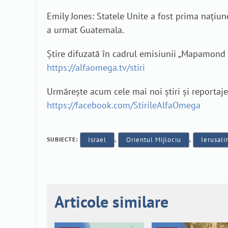
Emily Jones: Statele Unite a fost prima națiun
a urmat Guatemala.
Știre difuzată în cadrul emisiunii „Mapamond Cr
https://alfaomega.tv/stiri
Urmărește acum cele mai noi știri și reporta
https://facebook.com/StirileAlfaOmega
SUBIECTE:
Israel
,
Orientul Mijlociu
,
Ierusal
Articole similare