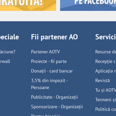
peciale
Fii partener AO
Servic
găciune?
Partener AOTV
Resurse d
rwall
Proiecte - fii parte
Recepție c
Donații - card bancar
Aplicația 
3,5% din impozit -
Revistă
Persoane
Tu și AOT
Publicitate - Organizații
Termeni și
Sponsorizare - Organizații
Politică co