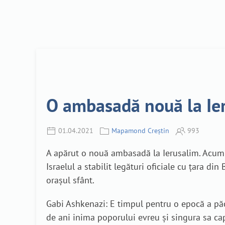
O ambasadă nouă la Ie
01.04.2021
Mapamond Creștin
993
A apărut o nouă ambasadă la Ierusalim. Acum 
Israelul a stabilit legături oficiale cu țara d
orașul sfânt.
Gabi Ashkenazi: E timpul pentru o epocă a păci
de ani inima poporului evreu și singura sa cap