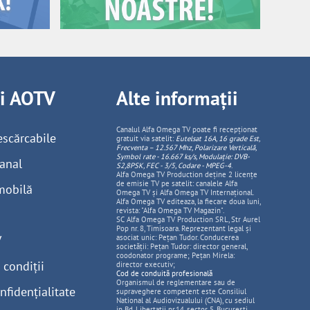
ii AOTV
Alte informații
Canalul Alfa Omega TV poate fi recepționat
escărcabile
gratuit via satelit:
Eutelsat 16A, 16 grade Est,
Frecventa – 12.567 Mhz, Polarizare
Vertica
lă,
Symbol rate - 16.667 ks/s, Modulație: DVB-
anal
S2,8PSK, FEC - 3/5, Codare - MPEG-4
.
Alfa Omega TV Production deține 2 licențe
de emisie TV pe satelit: canalele Alfa
mobilă
Omega TV și Alfa Omega TV Internațional.
Alfa Omega TV editeaza, la fiecare doua luni,
revista: "Alfa Omega TV Magazin".
SC Alfa Omega TV Production SRL, Str Aurel
Pop nr. 8, Timisoara. Reprezentant legal și
V
asociat unic: Pețan Tudor. Conducerea
societății: Pețan Tudor: director general,
coodonator programe; Pețan Mirela:
 condiții
director executiv;
Cod de conduită profesională
Organismul de reglementare sau de
nfidențialitate
supraveghere competent este Consiliul
National al Audiovizualului (CNA), cu sediul
in Bd. Libertatii nr.14, sector 5, Bucuresti,