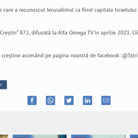
e care a recunoscut Ierusalimul ca fiind capitala Israelului
eștin” 872, difuzată la Alfa Omega TV în aprilie 2021. Click
je creștine accesând pe pagina noastră de facebook: @Sti
im