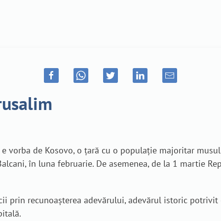
rusalim
e vorba de Kosovo, o țară cu o populație majoritar musu
in Balcani, în luna februarie. De asemenea, de la 1 martie 
i prin recunoașterea adevărului, adevărul istoric potrivit
itală.