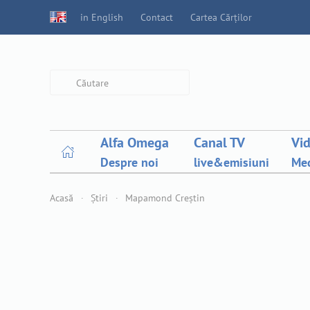
in English
Contact
Cartea Cărților
Type 2 or more characters for
results.
Alfa Omega
Canal TV
Vi
Despre noi
live&emisiuni
Med
Acasă
Știri
Mapamond Creștin