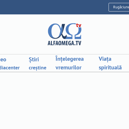
Rugăciun
Înțelegerea
Viața
deo
Știri
vremurilor
spirituală
iacenter
creștine