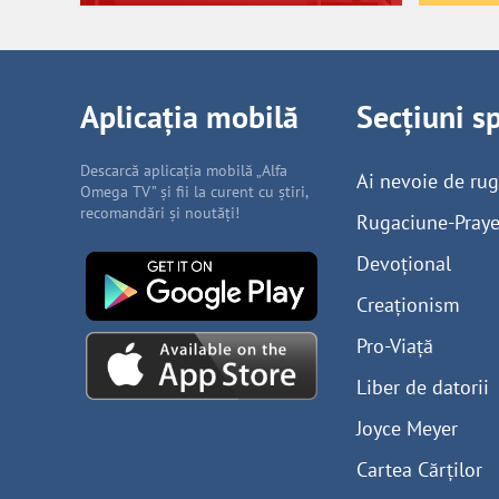
Aplicația mobilă
Secțiuni s
Descarcă aplicația mobilă „Alfa
Ai nevoie de ru
Omega TV” și fii la curent cu știri,
recomandări și noutăți!
Rugaciune-Praye
Devoțional
Creaționism
Pro-Viață
Liber de datorii
Joyce Meyer
Cartea Cărților