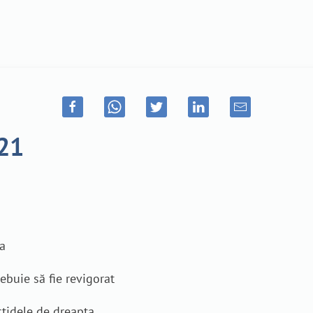
021
ia
ebuie să fie revigorat
rtidele de dreapta