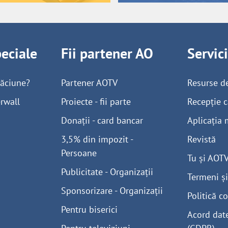
peciale
Fii partener AO
Servic
găciune?
Partener AOTV
Resurse d
rwall
Proiecte - fii parte
Recepție c
Donații - card bancar
Aplicația 
3,5% din impozit -
Revistă
Persoane
Tu și AOT
Publicitate - Organizații
Termeni și
Sponsorizare - Organizații
Politică co
Pentru biserici
Acord dat