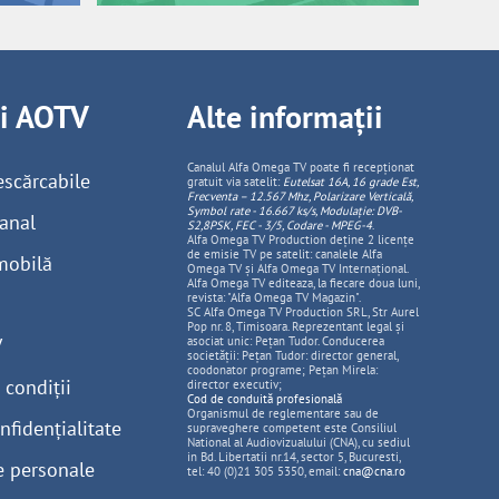
ii AOTV
Alte informații
Canalul Alfa Omega TV poate fi recepționat
escărcabile
gratuit via satelit:
Eutelsat 16A, 16 grade Est,
Frecventa – 12.567 Mhz, Polarizare
Vertica
lă,
Symbol rate - 16.667 ks/s, Modulație: DVB-
anal
S2,8PSK, FEC - 3/5, Codare - MPEG-4
.
Alfa Omega TV Production deține 2 licențe
de emisie TV pe satelit: canalele Alfa
mobilă
Omega TV și Alfa Omega TV Internațional.
Alfa Omega TV editeaza, la fiecare doua luni,
revista: "Alfa Omega TV Magazin".
SC Alfa Omega TV Production SRL, Str Aurel
Pop nr. 8, Timisoara. Reprezentant legal și
V
asociat unic: Pețan Tudor. Conducerea
societății: Pețan Tudor: director general,
coodonator programe; Pețan Mirela:
 condiții
director executiv;
Cod de conduită profesională
Organismul de reglementare sau de
nfidențialitate
supraveghere competent este Consiliul
National al Audiovizualului (CNA), cu sediul
in Bd. Libertatii nr.14, sector 5, Bucuresti,
e personale
tel: 40 (0)21 305 5350, email:
cna@cna.ro