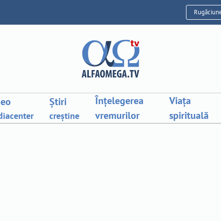
Rugăciun
Înțelegerea
Viața
deo
Știri
vremurilor
spirituală
iacenter
creștine