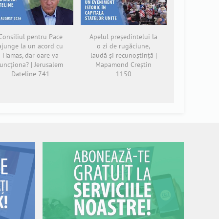
Consiliul pentru Pace
Apelul președintelui la
ajunge la un acord cu
o zi de rugăciune,
Hamas, dar oare va
laudă și recunoștință |
funcționa? | Jerusalem
Mapamond Creștin
Dateline 741
1150