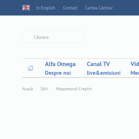
in English
Contact
Cartea Cărților
Type 2 or more characters for
results.
Alfa Omega
Canal TV
Vi
Despre noi
live&emisiuni
Med
Acasă
Știri
Mapamond Creștin