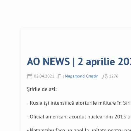
AO NEWS | 2 aprilie 2
02.04.2021
Mapamond Creștin
1276
Știrile de azi:
- Rusia își intensifică eforturile militare în Sir
- Oficial american: acordul nuclear din 2015 tr
- Netanyahu face un apel la unitate pentru pa