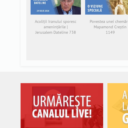
Acoliții Iranului sporesc
Povestea unei chemări
amenințările |
Mapamond Creștin
Jerusalem Dateline 738
1149