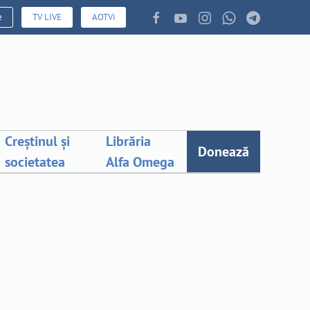
e
TV LIVE
AOTVi
Creștinul și
Librăria
Donează
societatea
Alfa Omega