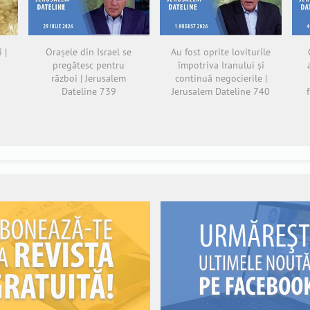
 |
Orașele din Israel se
Au fost oprite loviturile
pregătesc pentru
împotriva Iranului și
război | Jerusalem
continuă negocierile |
Dateline 739
Jerusalem Dateline 740