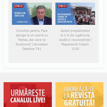
Consiliul pentru Pace
Apelul președintelui
ajunge la un acord cu
la o zi de rugăciune,
Hamas, dar oare va
laudă și recunoștință |
funcționa? | Jerusalem
Mapamond Creștin
Dateline 741
1150