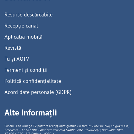
Resurse descărcabile
Recepție canal
Aplicația mobilă
Revistă
Tu și AOTV
Termeni și condiții
Politică confidențialitate
Acord date personale (GDPR)
Alte informații
Canalul Alfa Omega TV poate fi recepționat gratuit via satelit:
Eutelsat 16A, 16 grade Est,
Frecventa – 12.567 Mhz, Polarizare
Vertica
lă, Symbol rate - 16.667 ks/s, Modulație: DVB-
S2,8PSK, FEC - 3/5, Codare - MPEG-4
.