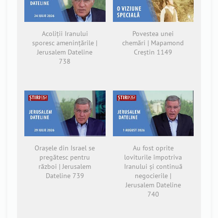
Acoliții Iranului
Povestea unei
sporesc amenințările |
chemări | Mapamond
Jerusalem Dateline
Creștin 1149
738
Orașele din Israel se
Au fost oprite
pregătesc pentru
loviturile împotriva
război | Jerusalem
Iranului și continuă
Dateline 739
negocierile |
Jerusalem Dateline
740