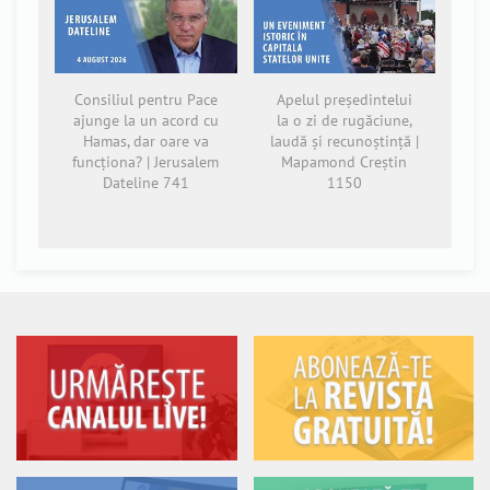
Consiliul pentru Pace
Apelul președintelui
ajunge la un acord cu
la o zi de rugăciune,
Hamas, dar oare va
laudă și recunoștință |
funcționa? | Jerusalem
Mapamond Creștin
Dateline 741
1150