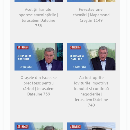
Acoliții Iranului
Povestea unei
sporesc amenințările |
chemări | Mapamond
Jerusalem Dateline
Creștin 1149
738
Orașele din Israel se
Au fost oprite
pregătesc pentru
loviturile împotriva
război | Jerusalem
Iranului și continuă
Dateline 739
negocierile |
Jerusalem Dateline
740