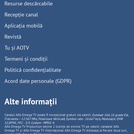
Resurse descărcabile
Recepție canal
Aplicația mobilă
Revistă
Tu și AOTV
Termeni și condiții
Politică confidențialitate
Acord date personale (GDPR)
Alte informații
Canalul Alfa Omega TV poate fi recepționat gratuit via satelit:
Eutelsat 16A, 16 grade Est,
Frecventa – 12.567 Mhz, Polarizare
Vertica
lă, Symbol rate - 16.667 ks/s, Modulație: DVB-
S2,8PSK, FEC - 3/5, Codare - MPEG-4
.
Alfa Omega TV Production deține 2 licențe de emisie TV pe satelit: canalele Alfa
Omega TV și Alfa Omega TV Internațional. Alfa Omega TV editeaza, la fiecare doua luni,