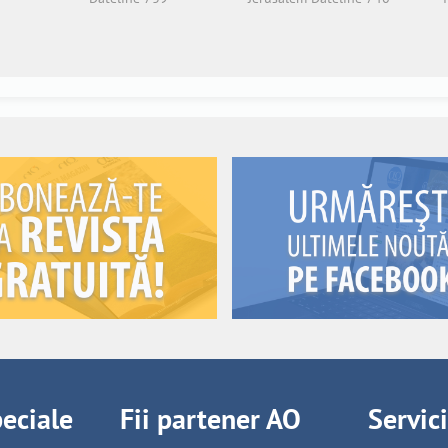
peciale
Fii partener AO
Servic