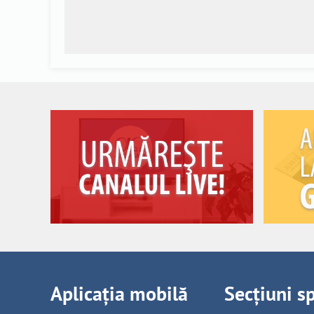
Aplicația mobilă
Secțiuni s