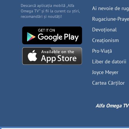
Descarcă aplicația mobilă „Alfa
Ai nevoie de ru
Omega TV” și fii la curent cu știri,
recomandări și noutăți!
Rugaciune-Praye
Devoțional
Creaționism
Pro-Viață
Liber de datorii
Joyce Meyer
Cartea Cărților
Alfa Omega TV