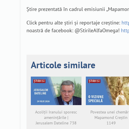
Știre prezentată în cadrul emisiunii „Mapamon
Click pentru alte știri și reportaje creștine:
htt
noastră de facebook: @StirileAlfaOmega!
htt
Articole similare
Acoliții Iranului sporesc
Povestea unei chemări
amenințările |
Mapamond Creștin
Jerusalem Dateline 738
1149