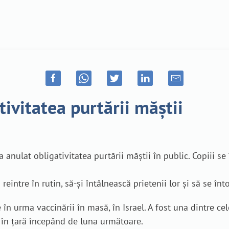
tivitatea purtării măștii
anulat obligativitatea purtării măștii în public. Copiii se 
eintre în rutin, să-și întâlnească prietenii lor și să se înto
 în urma vaccinării în masă, în Israel. A fost una dintre c
i în țară începând de luna următoare.