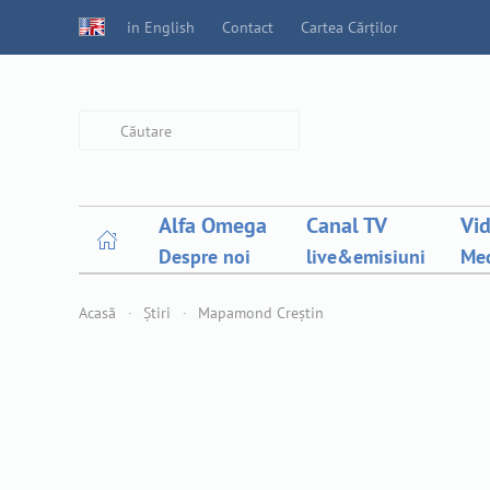
in English
Contact
Cartea Cărților
Type 2 or more characters for
results.
Alfa Omega
Canal TV
Vi
Despre noi
live&emisiuni
Med
Acasă
Știri
Mapamond Creștin