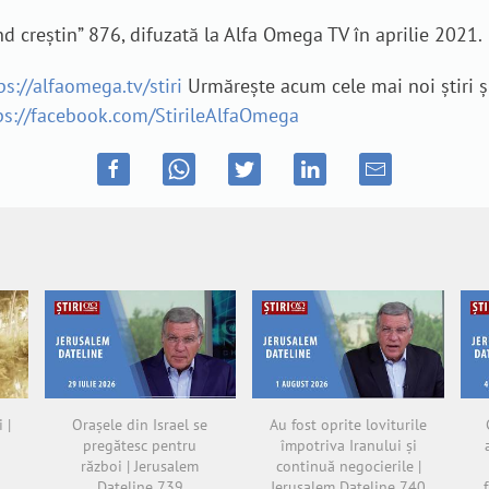
d creștin” 876, difuzată la Alfa Omega TV în aprilie 2021.
ps://alfaomega.tv/stiri
Urmărește acum cele mai noi știri ș
ps://facebook.com/StirileAlfaOmega
 |
Orașele din Israel se
Au fost oprite loviturile
pregătesc pentru
împotriva Iranului și
război | Jerusalem
continuă negocierile |
Dateline 739
Jerusalem Dateline 740