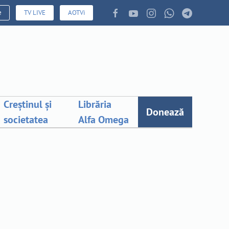
e
TV LIVE
AOTVi
Creștinul și
Librăria
Donează
societatea
Alfa Omega