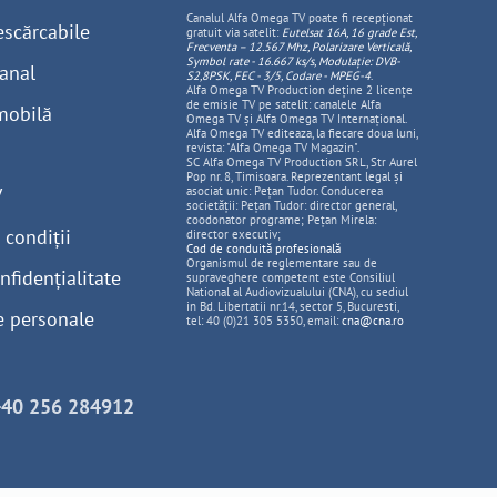
Canalul Alfa Omega TV poate fi recepționat
escărcabile
gratuit via satelit:
Eutelsat 16A, 16 grade Est,
Frecventa – 12.567 Mhz, Polarizare
Vertica
lă,
Symbol rate - 16.667 ks/s, Modulație: DVB-
anal
S2,8PSK, FEC - 3/5, Codare - MPEG-4
.
Alfa Omega TV Production deține 2 licențe
de emisie TV pe satelit: canalele Alfa
mobilă
Omega TV și Alfa Omega TV Internațional.
Alfa Omega TV editeaza, la fiecare doua luni,
revista: "Alfa Omega TV Magazin".
SC Alfa Omega TV Production SRL, Str Aurel
Pop nr. 8, Timisoara. Reprezentant legal și
V
asociat unic: Pețan Tudor. Conducerea
societății: Pețan Tudor: director general,
coodonator programe; Pețan Mirela:
 condiții
director executiv;
Cod de conduită profesională
Organismul de reglementare sau de
nfidențialitate
supraveghere competent este Consiliul
National al Audiovizualului (CNA), cu sediul
in Bd. Libertatii nr.14, sector 5, Bucuresti,
e personale
tel: 40 (0)21 305 5350, email:
cna@cna.ro
+40 256 284912