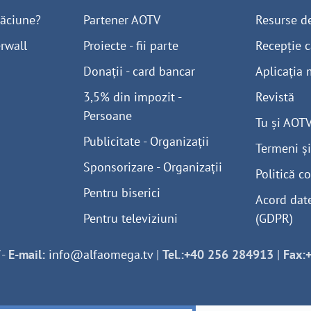
găciune?
Partener AOTV
Resurse d
rwall
Proiecte - fii parte
Recepție c
Donații - card bancar
Aplicația 
3,5% din impozit -
Revistă
Persoane
Tu și AOT
Publicitate - Organizații
Termeni și
Sponsorizare - Organizații
Politică co
Pentru biserici
Acord dat
Pentru televiziuni
(GDPR)
-
E-mail:
info@alfaomega.tv
|
Tel.:+40 256 284913
|
Fax: