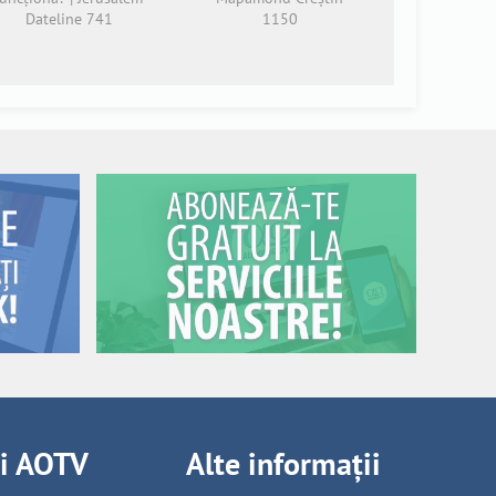
Dateline 741
1150
ii AOTV
Alte informații