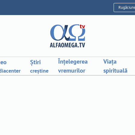
Rugăciun
Înțelegerea
Viața
deo
Știri
vremurilor
spirituală
iacenter
creștine