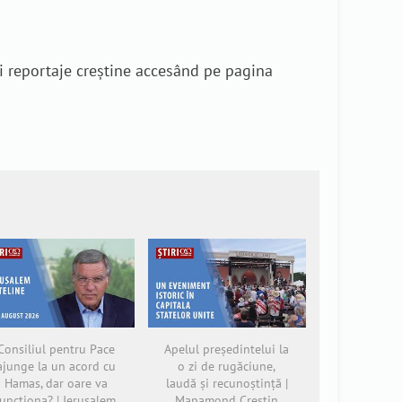
i reportaje creștine accesând pe pagina
Consiliul pentru Pace
Apelul președintelui la
ajunge la un acord cu
o zi de rugăciune,
Hamas, dar oare va
laudă și recunoștință |
funcționa? | Jerusalem
Mapamond Creștin