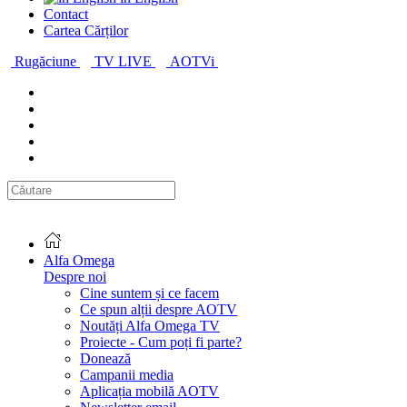
Contact
Cartea Cărților
Rugăciune
TV LIVE
AOTVi
Alfa Omega
Despre noi
Cine suntem și ce facem
Ce spun alții despre AOTV
Noutăți Alfa Omega TV
Proiecte - Cum poți fi parte?
Donează
Campanii media
Aplicația mobilă AOTV