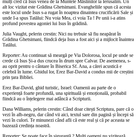
mulți cred că Isus venea de la Muntele Măslinilor la Ierusalim. Un
alt loc vizitat este Grădina Ghetsimani. Evangheliile spun că acesta
este locul unde Isus s-a rugat în noaptea dinaintea crucificării Sale și
unde I-a spus Tatălui: Nu voia Mea, ci voia Ta ! Pe unii i-a atins
profund povestea agoniei lui Isus în grădină.
Julia Vaught, pelerin crestin: Nici nu trebuie să fiu neapărat în
Grădina Ghetsimani, fiindcă deja Isus a fost aici și a mijlocit înaintea
Tatălui.
Reporter: Au continuat să meargă pe Via Dolorosa, locul pe unde se
crede că Isus Și-a dus crucea în drum spre Calvar. De asemenea, s-
au oprit pentru o cântare în Biserica Sf. Ana, a cărei acustică e
celebră în lume. Ghidul lor, Erez Bar-David a condus mii de creștini
prin țara Bibliei.
Erez Bar-David, ghid turistic, Israel: Oamenii au parte de o
experiență foarte profundă, una spirituală și emoțională, probabil
fiindcă au o înțelegere mai adâncă a Scripturii.
Dana Williams, pelerin crestin: Când doar citești Scriptura, pare că o
vezi în alb-negru, dar când vii aici, textul sare din pagină și începi să
vezi în culori. Te minunezi când afli că este real și că pe aceasta se
bazează credința noastră.
Reporter: Se poate face în siguranță ? Mulți oameni nu vizitează