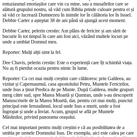
entuziasmul enoriașilor care vin cu mine, sau a musafirilor care se
alătură grupului nostru, să văd cum Biblia prinde culoare pentru ei și
să văd ce lucrează Dumnezeu în inimile lor în călătoria lor în Israel.
Debbie Carter a așteptat 38 de ani până să ajungă acest moment.
Debbie Carter, pelerin crestin: Am plâns de fericire și am sărit de
bucurie în tot timpul în care am fost aici, văzând multele locuri pe
unde a umblat Domnul meu.
Reporter: Mulți alții simt la fel.
Dee Chavis, pelerin crestin: Este o experiență care îți schimbă viața.
Nu aș fi pierdut ocazia pentru nimic în lume.
Reporter: Ca cei mai mulți creștini care călătoresc prin Galileea, au
vizitat și Capernaumul, casa apostolului Petru, Muntele Fericirilor,
unde Isus a ținut Predica de pe Munte. După Galileea, multe grupuri
merg către sud, spre Marea Moartă și Qumran, unde s-au descoperit
Manuscrisele de la Marea Moartă, dar, pentru cei mai mulți, punctul
principal este Ierusalimul, locul unde Isus a murit, unde a fost
îngropat și unde a înviat. Acum, grupul se află pe Muntele
Măslinilor, privind panorama orașului.
Cel mai important pentru mulți creștini e că au posibilitatea de a
umbla pe urmele Domnului Isus. De exemplu, aici este calea pe care