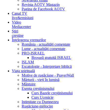
Newsletter email
Revista AOTV Magazin
Pagina de Facebook AOTV
Canal TV
live&emisiuni
Video
Mediacenter
Știri
creștine
Înțelegerea vremurilor
România - actualități comentate
Lume - actualități comentate
PRO-ISRAEL
Broșură gratuită ISRAEL
ISLAM
Escatologie - Interpretare biblică
Viața spirituală
Motive de rugăciune - PrayerWall
Mărturii - vieți în lumină
Mântuire
Esența creștinismului
Curs Bazele creștinismului
Curs Ucenicie
Intimitate cu Dumnezeu
Rugăciune-mijlocire