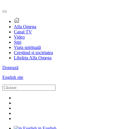
Alfa Omega
Canal TV
Video
Știri
Viața spirituală
Creștinul și societatea
Librăria Alfa Omega
Donează
English site
in English