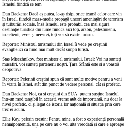
Israelul fiindcă se tem.
Dan Backens: Dacă aș putea, le-aș risipi orice teamă celor care vin
în Israel, fiindcă mass-media propagă uneori amenințări de terorism
și tulburări sociale, însă Israelul este probabil cea mai sigură
destinație turistică din lume fiindcă aici toți, arabii, palestinienii,
israelienii, evrei și neevrei, toți vor să existe turism.
Reporter: Ministrul turismului din Israel îi vede pe creștinii
evanghelici ca fiind mai mult decât simpli turiști.
Stas Misezhnikov, fost minister al turismului, Israel: Voi nu sunteți
musafiri, voi sunteți partenerii noștri, Țara Sfântă este și a voastră
deopotrivă.
Reporter: Pelerinii creștini spun că sunt multe motive pentru a veni
în vizită în Israel, atât din punct de vedere personal, cât și profetic.
Dan Backens: Noi, ca și creștini din SUA, putem susține Israelul
într-un mod tangibil în această vreme atât de importantă, nu doar la
nivel profetic, ci și legat de istoria lor națională și situația prin care
trec ei acum.
Ellie Kay, pelerin crestin: Pentru mine, a fost o experiență personală
nemaipomenită, una pe care nu o voi uita vreodată și care e aproape