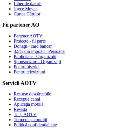
Liber de datorii
Joyce Meyer
Cartea Cărților
Fii partener AO
Partener AOTV
Proiecte - fii parte
Donații - card bancar
3,5% din impozit - Persoane
Publicitate - Organizații
Sponsorizare - Organizații
Pentru biserici
Pentru televiziuni
Servicii AOTV
Resurse descărcabile
Recepție canal
Aplicația mobilă
Revistă
Tu și AOTV
Termeni și condiții
Politică confidențialitate