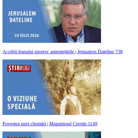
Acoliții Iranului sporesc amenințările | Jerusalem Dateline 738
Povestea unei chemări | Mapamond Creștin 1149