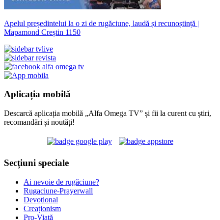
Apelul președintelui la o zi de rugăciune, laudă și recunoștință |
Mapamond Creștin 1150
Aplicația mobilă
Descarcă aplicația mobilă „Alfa Omega TV” și fii la curent cu știri,
recomandări și noutăți!
Secțiuni speciale
Ai nevoie de rugăciune?
Rugaciune-Prayerwall
Devoțional
Creaționism
Pro-Viață