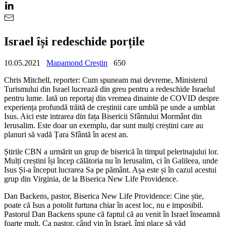
Israel își redeschide porțile
10.05.2021
Mapamond Creștin
650
Chris Mitchell, reporter: Cum spuneam mai devreme, Ministerul
Turismului din Israel lucrează din greu pentru a redeschide Israelul
pentru lume. Iată un reportaj din vremea dinainte de COVID despre
experiența profundă trăită de creștinii care umblă pe unde a umblat
Isus. Aici este intrarea din fața Bisericii Sfântului Mormânt din
Ierusalim. Este doar un exemplu, dar sunt mulți creștini care au
planuri să vadă Țara Sfântă în acest an.
Știrile CBN a urmărit un grup de biserică în timpul pelerinajului lor.
Mulți creștini își încep călătoria nu în Ierusalim, ci în Galileea, unde
Isus Și-a început lucrarea Sa pe pământ. Așa este și în cazul acestui
grup din Virginia, de la Biserica New Life Providence.
Dan Backens, pastor, Biserica New Life Providence: Cine știe,
poate că Isus a potolit furtuna chiar în acest loc, nu e imposibil.
Pastorul Dan Backens spune că faptul că au venit în Israel înseamnă
foarte mult. Ca pastor, când vin în Israel, îmi place să văd