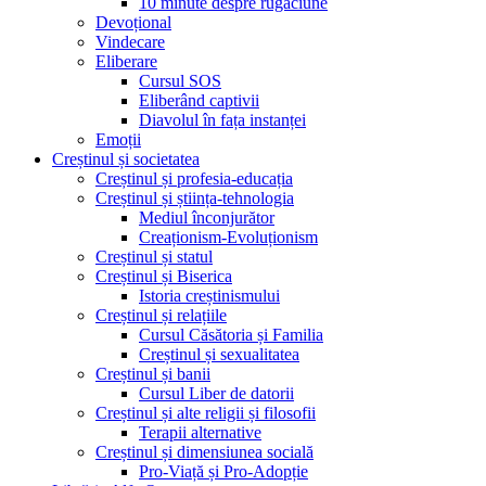
10 minute despre rugăciune
Devoțional
Vindecare
Eliberare
Cursul SOS
Eliberând captivii
Diavolul în fața instanței
Emoții
Creștinul și societatea
Creștinul și profesia-educația
Creștinul și știința-tehnologia
Mediul înconjurător
Creaționism-Evoluționism
Creștinul și statul
Creștinul și Biserica
Istoria creștinismului
Creștinul și relațiile
Cursul Căsătoria și Familia
Creștinul și sexualitatea
Creștinul și banii
Cursul Liber de datorii
Creștinul și alte religii și filosofii
Terapii alternative
Creștinul și dimensiunea socială
Pro-Viață și Pro-Adopție