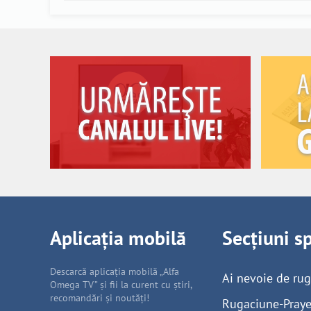
Aplicația mobilă
Secțiuni s
Descarcă aplicația mobilă „Alfa
Ai nevoie de ru
Omega TV” și fii la curent cu știri,
recomandări și noutăți!
Rugaciune-Praye