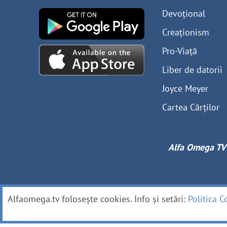
Devoțional
Creaționism
Pro-Viață
Liber de datorii
Joyce Meyer
Cartea Cărților
Alfa Omega TV
Alfaomega.tv folosește cookies. Info și setări:
Politica C