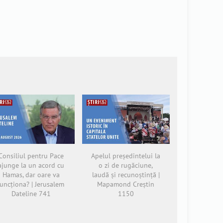
Consiliul pentru Pace
Apelul președintelui la
ajunge la un acord cu
o zi de rugăciune,
Hamas, dar oare va
laudă și recunoștință |
funcționa? | Jerusalem
Mapamond Creștin
Dateline 741
1150