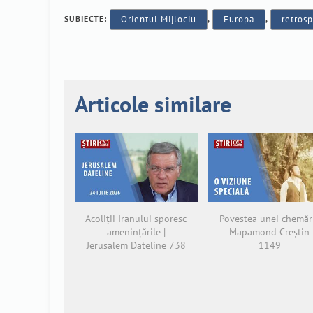
SUBIECTE:
Orientul Mijlociu
,
Europa
,
retrosp
Articole similare
Acoliții Iranului sporesc
Povestea unei chemări
amenințările |
Mapamond Creștin
Jerusalem Dateline 738
1149