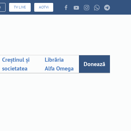
e
TV LIVE
AOTVi
Creștinul și
Librăria
Donează
societatea
Alfa Omega