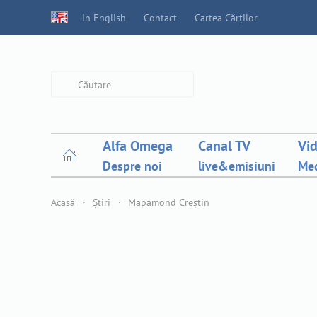
in English
Contact
Cartea Cărților
Type 2 or more characters for
results.
Alfa Omega
Canal TV
Vi
Despre noi
live&emisiuni
Med
Acasă
Știri
Mapamond Creștin