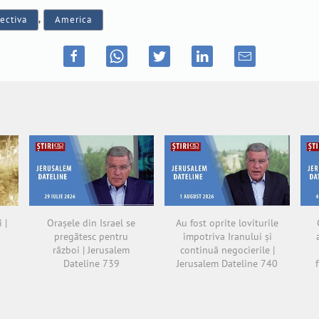
ectiva
,
America
 |
Orașele din Israel se
Au fost oprite loviturile
pregătesc pentru
împotriva Iranului și
război | Jerusalem
continuă negocierile |
Dateline 739
Jerusalem Dateline 740