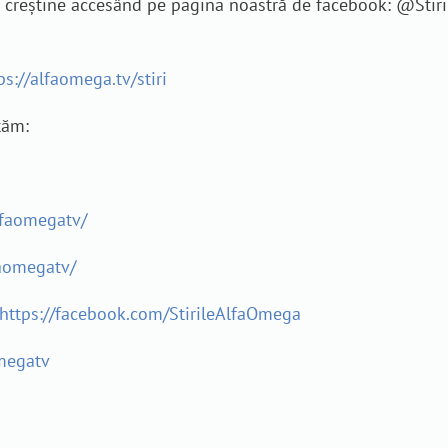
je creștine accesând pe pagina noastră de facebook: @Sti
ps://alfaomega.tv/stiri
tăm:
lfaomegatv/
aomegatv/
https://facebook.com/StirileAlfaOmega
megatv