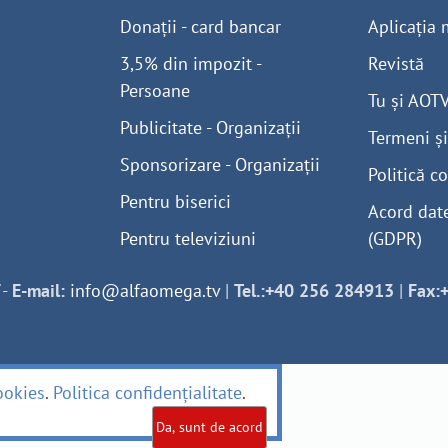
Donații - card bancar
Aplicația 
3,5% din impozit -
Revistă
Persoane
Tu și AOT
Publicitate - Organizații
Termeni și
Sponsorizare - Organizații
Politică co
Pentru biserici
Acord dat
Pentru televiziuni
(GDPR)
-
E-mail:
info@alfaomega.tv
|
Tel.:+40 256 284913
|
Fax:
ookies
.
Politica confidențialitate
.
Da, sunt de acord