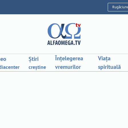
Rugăciun
Înțelegerea
Viața
deo
Știri
vremurilor
spirituală
iacenter
creștine