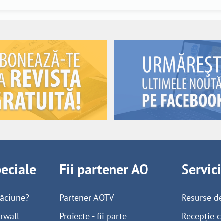
peciale
Fii partener AO
Servic
găciune?
Partener AOTV
Resurse d
rwall
Proiecte - fii parte
Recepție c