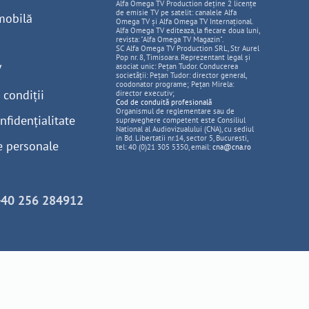
Alfa Omega TV Production deține 2 licențe
de emisie TV pe satelit: canalele Alfa
mobilă
Omega TV și Alfa Omega TV Internațional.
Alfa Omega TV editeaza, la fiecare doua luni,
revista: "Alfa Omega TV Magazin".
SC Alfa Omega TV Production SRL, Str Aurel
Pop nr. 8, Timisoara. Reprezentant legal și
V
asociat unic: Pețan Tudor. Conducerea
societății: Pețan Tudor: director general,
coodonator programe; Pețan Mirela:
 condiții
director executiv;
Cod de conduită profesională
Organismul de reglementare sau de
nfidențialitate
supraveghere competent este Consiliul
National al Audiovizualului (CNA), cu sediul
in Bd. Libertatii nr.14, sector 5, Bucuresti,
e personale
tel: 40 (0)21 305 5350, email:
cna@cna.ro
+40 256 284912