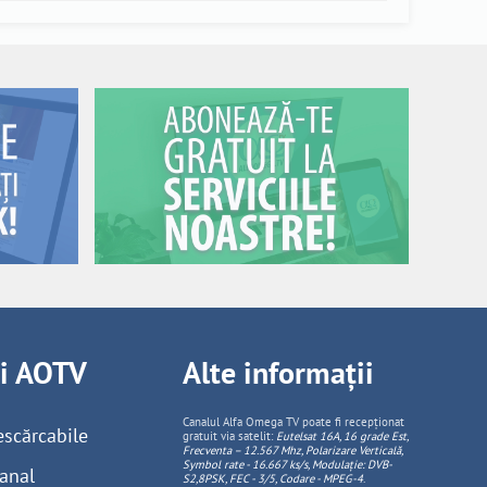
ii AOTV
Alte informații
Canalul Alfa Omega TV poate fi recepționat
escărcabile
gratuit via satelit:
Eutelsat 16A, 16 grade Est,
Frecventa – 12.567 Mhz, Polarizare
Vertica
lă,
Symbol rate - 16.667 ks/s, Modulație: DVB-
anal
S2,8PSK, FEC - 3/5, Codare - MPEG-4
.