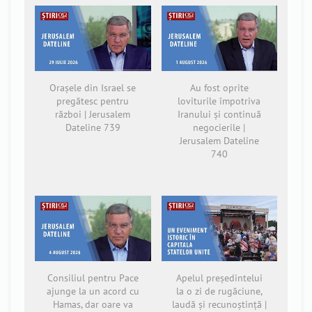
Orașele din Israel se
Au fost oprite
pregătesc pentru
loviturile împotriva
război | Jerusalem
Iranului și continuă
Dateline 739
negocierile |
Jerusalem Dateline
740
Consiliul pentru Pace
Apelul președintelui
ajunge la un acord cu
la o zi de rugăciune,
Hamas, dar oare va
laudă și recunoștință |