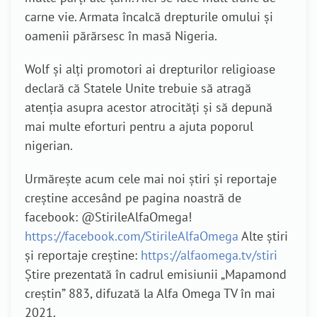
carne vie. Armata încalcă drepturile omului și
oamenii părărsesc în masă Nigeria.
Wolf și alți promotori ai drepturilor religioase
declară că Statele Unite trebuie să atragă
atenția asupra acestor atrocități și să depună
mai multe eforturi pentru a ajuta poporul
nigerian.
Urmărește acum cele mai noi știri și reportaje
creștine accesând pe pagina noastră de
facebook: @StirileAlfaOmega!
https://facebook.com/StirileAlfaOmega
Alte știri
și reportaje creștine:
https://alfaomega.tv/stiri
Știre prezentată în cadrul emisiunii „Mapamond
creștin” 883, difuzată la Alfa Omega TV în mai
2021.