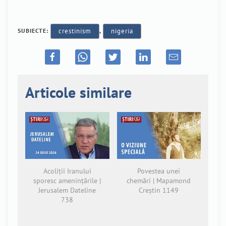
SUBIECTE:
crestinism
,
nigeria
Articole similare
Acoliții Iranului
Povestea unei
sporesc amenințările |
chemări | Mapamond
Jerusalem Dateline
Creștin 1149
738