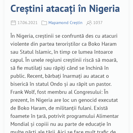
Creștini atacați în Nigeria
17.06.2021
Mapamond Creștin
1037
În Nigeria, creștinii se confruntă des cu atacuri
violente din partea teroriștilor ca Boko Haram
sau Statul Islamic, în timp ce lumea întoarce
capul. În unele regiuni creștinii riscă să moară,
să fie mutilați sau răpiți când se închină în
public. Recent, bărbați înarmați au atacat o
biserică în statul Ondo și au răpit un pastor.
Frank Wolf, fost membru al Congresului: În
prezent, în Nigeria are loc un genocid executat
de Boko Haram, de militanții fulani. Există
foamete în țară, potrivit programului Alimentar
Mondial și copiii nu au parte de educație în
multe părți ale țării. Aici se face mult trafic de