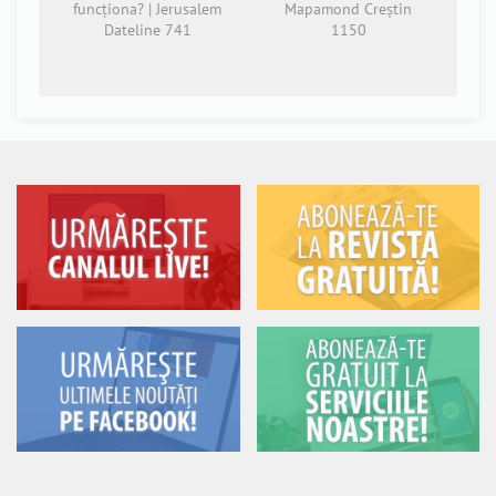
funcționa? | Jerusalem
Mapamond Creștin
Dateline 741
1150