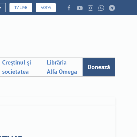
e
TV LIVE
AOTVi
Creștinul și
Librăria
Donează
societatea
Alfa Omega