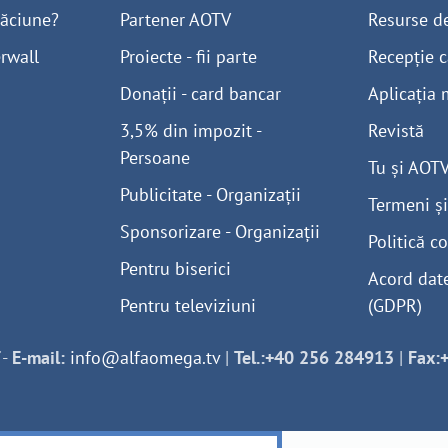
găciune?
Partener AOTV
Resurse d
rwall
Proiecte - fii parte
Recepție c
Donații - card bancar
Aplicația 
3,5% din impozit -
Revistă
Persoane
Tu și AOT
Publicitate - Organizații
Termeni și
Sponsorizare - Organizații
Politică co
Pentru biserici
Acord dat
Pentru televiziuni
(GDPR)
-
E-mail:
info@alfaomega.tv
|
Tel.:+40 256 284913
|
Fax: