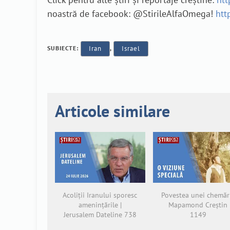
noastră de facebook: @StirileAlfaOmega!
htt
SUBIECTE:
Iran
,
Israel
Articole similare
Acoliții Iranului sporesc
Povestea unei chemări
amenințările |
Mapamond Creștin
Jerusalem Dateline 738
1149