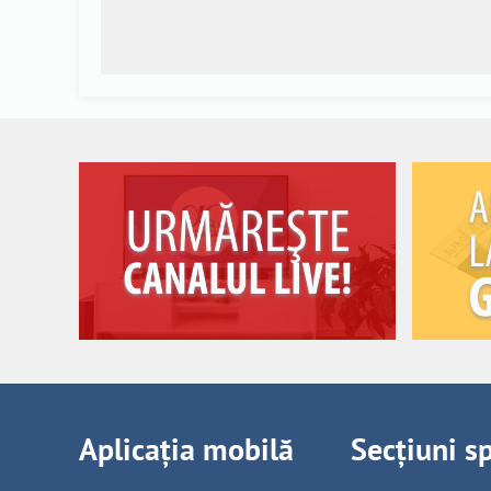
Aplicația mobilă
Secțiuni s