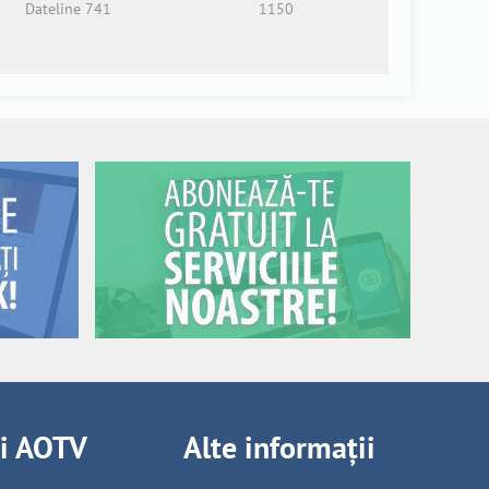
Dateline 741
1150
ii AOTV
Alte informații