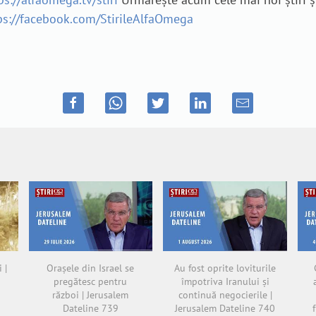
ps://facebook.com/StirileAlfaOmega
 |
Orașele din Israel se
Au fost oprite loviturile
pregătesc pentru
împotriva Iranului și
război | Jerusalem
continuă negocierile |
Dateline 739
Jerusalem Dateline 740