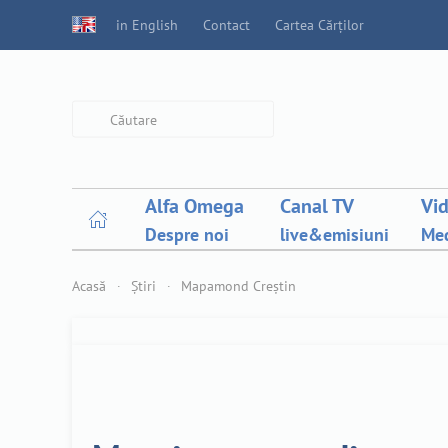
in English
Contact
Cartea Cărților
Type 2 or more characters for
results.
Alfa Omega
Canal TV
Vi
Despre noi
live&emisiuni
Med
Acasă
Știri
Mapamond Creștin