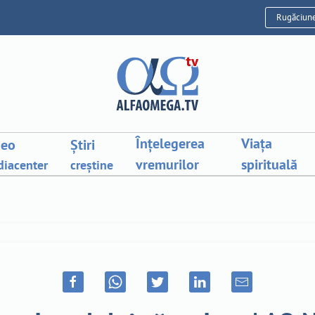
Rugăciun
Înțelegerea
Viața
deo
Știri
vremurilor
spirituală
iacenter
creștine