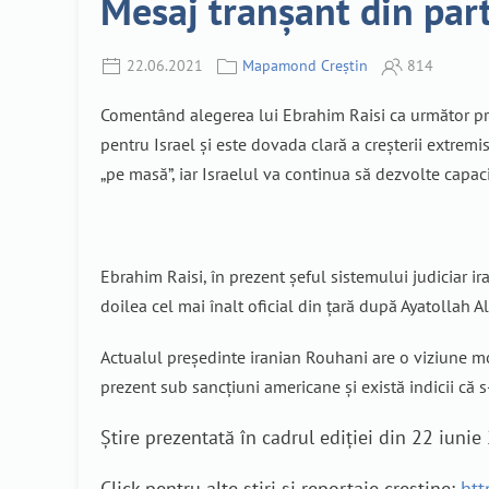
Mesaj tranșant din part
22.06.2021
Mapamond Creștin
814
Comentând alegerea lui Ebrahim Raisi ca următor preș
pentru Israel și este dovada clară a creșterii extremis
„pe masă”, iar Israelul va continua să dezvolte capac
Ebrahim Raisi, în prezent șeful sistemului judiciar i
doilea cel mai înalt oficial din țară după Ayatollah A
Actualul președinte iranian Rouhani are o viziune mo
prezent sub sancțiuni americane și există indicii că s-
Știre prezentată în cadrul ediției din 22 iun
Click pentru alte știri și reportaje creștine:
htt