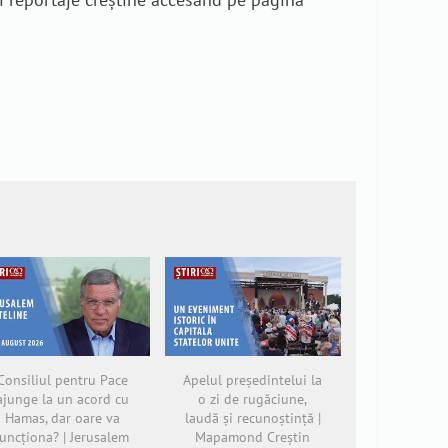
Consiliul pentru Pace
Apelul președintelui la
ajunge la un acord cu
o zi de rugăciune,
Hamas, dar oare va
laudă și recunoștință |
funcționa? | Jerusalem
Mapamond Creștin