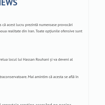
 NEWS
us că acest lucru prezintă numeroase provocări
 noua realitate din Iran. Toate opțiunile ofensive sunt
prelua locul lui Hassan Rouhani și va deveni al
traconservatoare. Mai amintim că acesta se află în
i reportaje creștine accesând pe pagina