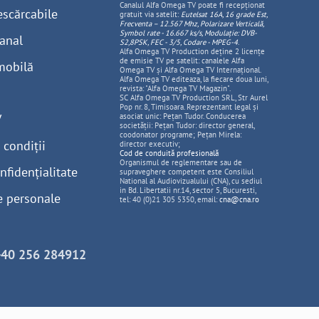
Canalul Alfa Omega TV poate fi recepționat
escărcabile
gratuit via satelit:
Eutelsat 16A, 16 grade Est,
Frecventa – 12.567 Mhz, Polarizare
Vertica
lă,
Symbol rate - 16.667 ks/s, Modulație: DVB-
anal
S2,8PSK, FEC - 3/5, Codare - MPEG-4
.
Alfa Omega TV Production deține 2 licențe
de emisie TV pe satelit: canalele Alfa
mobilă
Omega TV și Alfa Omega TV Internațional.
Alfa Omega TV editeaza, la fiecare doua luni,
revista: "Alfa Omega TV Magazin".
SC Alfa Omega TV Production SRL, Str Aurel
Pop nr. 8, Timisoara. Reprezentant legal și
V
asociat unic: Pețan Tudor. Conducerea
societății: Pețan Tudor: director general,
coodonator programe; Pețan Mirela:
 condiții
director executiv;
Cod de conduită profesională
Organismul de reglementare sau de
nfidențialitate
supraveghere competent este Consiliul
National al Audiovizualului (CNA), cu sediul
in Bd. Libertatii nr.14, sector 5, Bucuresti,
e personale
tel: 40 (0)21 305 5350, email:
cna@cna.ro
+40 256 284912