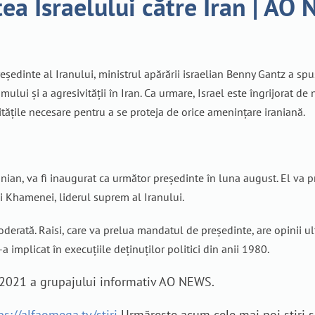
ea Israelului către Iran | AO
edinte al Iranului, ministrul apărării israelian Benny Gantz a sp
mului și a agresivității în Iran. Ca urmare, Israel este îngrijorat de
itățile necesare pentru a se proteja de orice amenințare iraniană.
ranian, va fi inaugurat ca următor președinte în luna august. El va 
li Khamenei, liderul suprem al Iranului.
derată. Raisi, care va prelua mandatul de președinte, are opinii ul
a implicat în execuțiile deținuților politici din anii 1980.
ie 2021 a grupajului informativ AO NEWS.
ps://alfaomega.tv/stiri
Urmărește acum cele mai noi știri ș