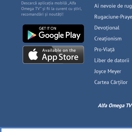
Descarcă aplicația mobilă „Alfa
Ai nevoie de ru
Omega TV” și fii la curent cu știri,
recomandări și noutăți!
Rugaciune-Praye
Devoțional
Creaționism
Pro-Viață
Liber de datorii
Joyce Meyer
Cartea Cărților
Alfa Omega TV