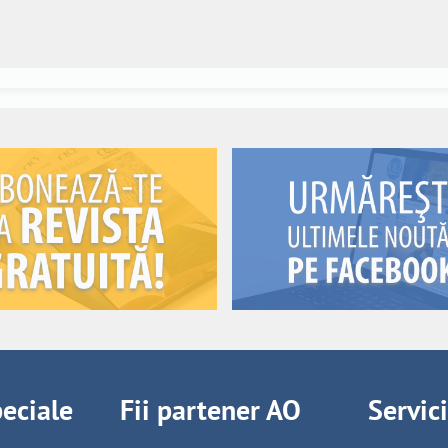
peciale
Fii partener AO
Servic