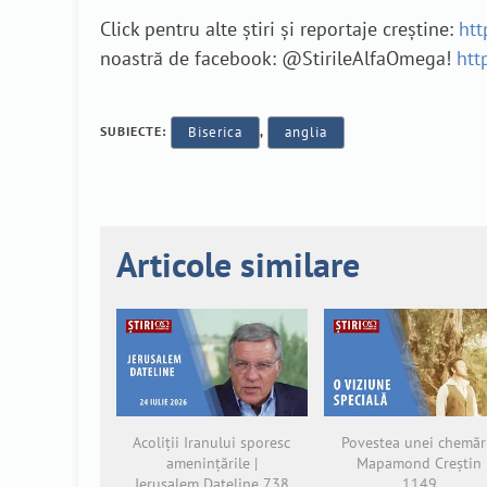
Click pentru alte știri și reportaje creștine:
htt
noastră de facebook: @StirileAlfaOmega!
htt
SUBIECTE:
Biserica
,
anglia
Articole similare
Acoliții Iranului sporesc
Povestea unei chemări
amenințările |
Mapamond Creștin
Jerusalem Dateline 738
1149