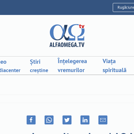
Rugăciun
Înțelegerea
Viața
deo
Știri
vremurilor
spirituală
iacenter
creștine