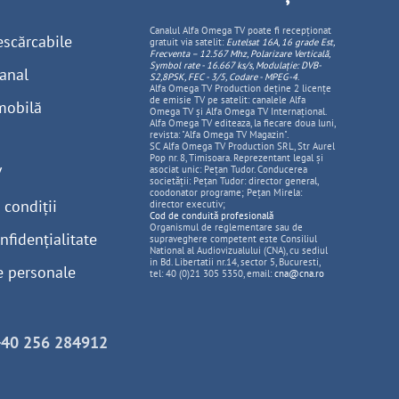
Canalul Alfa Omega TV poate fi recepționat
escărcabile
gratuit via satelit:
Eutelsat 16A, 16 grade Est,
Frecventa – 12.567 Mhz, Polarizare
Vertica
lă,
Symbol rate - 16.667 ks/s, Modulație: DVB-
anal
S2,8PSK, FEC - 3/5, Codare - MPEG-4
.
Alfa Omega TV Production deține 2 licențe
de emisie TV pe satelit: canalele Alfa
mobilă
Omega TV și Alfa Omega TV Internațional.
Alfa Omega TV editeaza, la fiecare doua luni,
revista: "Alfa Omega TV Magazin".
SC Alfa Omega TV Production SRL, Str Aurel
Pop nr. 8, Timisoara. Reprezentant legal și
V
asociat unic: Pețan Tudor. Conducerea
societății: Pețan Tudor: director general,
coodonator programe; Pețan Mirela:
 condiții
director executiv;
Cod de conduită profesională
Organismul de reglementare sau de
nfidențialitate
supraveghere competent este Consiliul
National al Audiovizualului (CNA), cu sediul
in Bd. Libertatii nr.14, sector 5, Bucuresti,
e personale
tel: 40 (0)21 305 5350, email:
cna@cna.ro
+40 256 284912