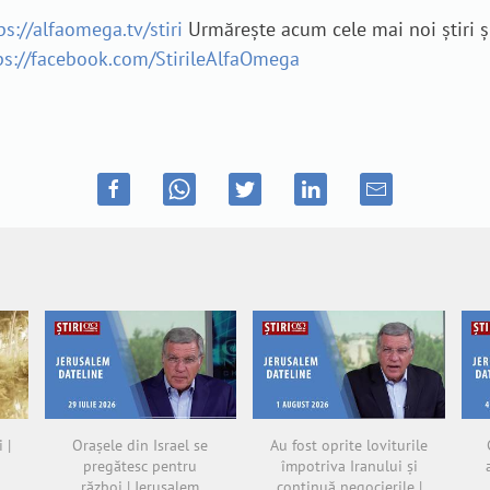
ps://alfaomega.tv/stiri
Urmărește acum cele mai noi știri ș
ps://facebook.com/StirileAlfaOmega
 |
Orașele din Israel se
Au fost oprite loviturile
pregătesc pentru
împotriva Iranului și
război | Jerusalem
continuă negocierile |