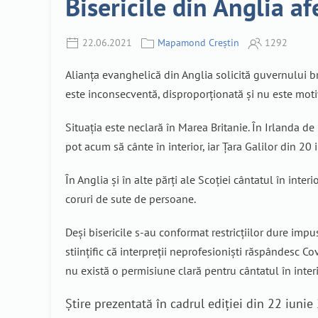
Bisericile din Anglia a
22.06.2021
Mapamond Creștin
1292
Alianța evanghelică din Anglia solicită guvernului bri
este inconsecventă, disproporționată și nu este motiv
Situația este neclară în Marea Britanie. În Irlanda d
pot acum să cânte în interior, iar Țara Galilor din 20
În Anglia și în alte părți ale Scoției cântatul în inter
coruri de sute de persoane.
Deși bisericile s-au conformat restricțiilor dure imp
stiințific că interpreții neprofesioniști răspândesc Co
nu există o permisiune clară pentru cântatul în interio
Știre prezentată în cadrul ediției din 22 iun