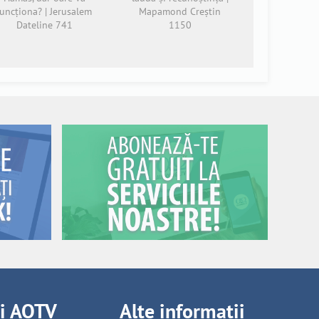
funcționa? | Jerusalem
Mapamond Creștin
Dateline 741
1150
ii AOTV
Alte informații