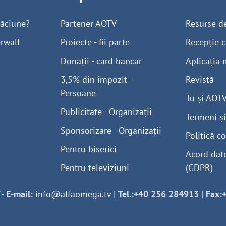
găciune?
Partener AOTV
Resurse d
rwall
Proiecte - fii parte
Recepție c
Donații - card bancar
Aplicația 
3,5% din impozit -
Revistă
Persoane
Tu și AOT
Publicitate - Organizații
Termeni și
Sponsorizare - Organizații
Politică co
Pentru biserici
Acord dat
Pentru televiziuni
(GDPR)
-
E-mail:
info@alfaomega.tv
|
Tel.:+40 256 284913
|
Fax: