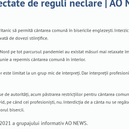
fectate de reguli neclare | A
tanic să permită cântarea comună în bisericile englezești. Interzicer
ată de dovezi stiințifice.
e Nord pe tot parcursul pandemiei au existat măsuri mai relaxate împ
 iunie a repermis cântarea comună în interior.
ior este limitat la un grup mic de interpreți. Dar interpreții profesio
use de autorități, acum păstrarea restricțiilor pentru cântarea com
vid, pe când cei profesioniști, nu. Interdicția de a cânta nu se regăs
rul bisercii.
ie 2021 a grupajului informativ AO NEWS.