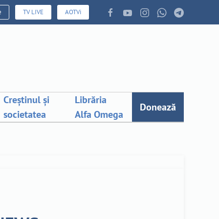
e
TV LIVE
AOTVi
Creștinul și
Librăria
Donează
societatea
Alfa Omega