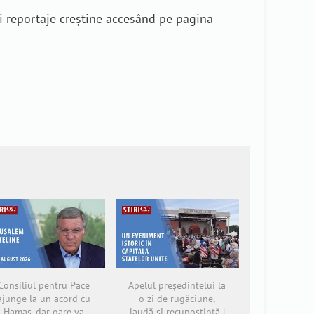
i reportaje creștine accesând pe pagina
Consiliul pentru Pace
Apelul președintelui la
ajunge la un acord cu
o zi de rugăciune,
Hamas, dar oare va
laudă și recunoștință |