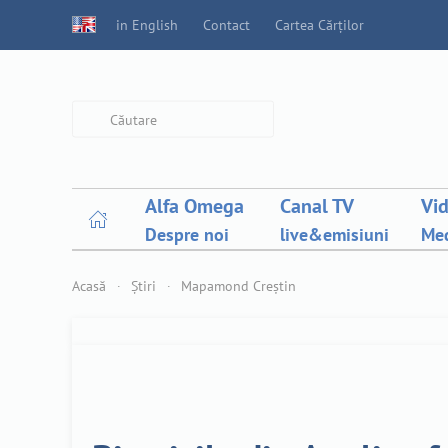
in English
Contact
Cartea Cărților
Type 2 or more characters for
results.
Alfa Omega
Canal TV
Vi
Despre noi
live&emisiuni
Med
Acasă
Știri
Mapamond Creștin