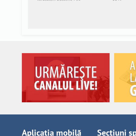
Aplicația mobilă
Secțiuni s