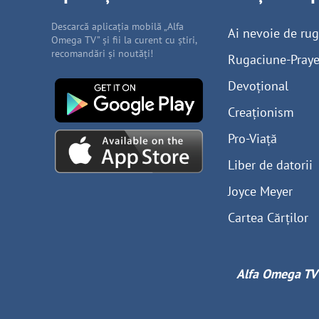
Descarcă aplicația mobilă „Alfa
Ai nevoie de ru
Omega TV” și fii la curent cu știri,
recomandări și noutăți!
Rugaciune-Praye
Devoțional
Creaționism
Pro-Viață
Liber de datorii
Joyce Meyer
Cartea Cărților
Alfa Omega TV