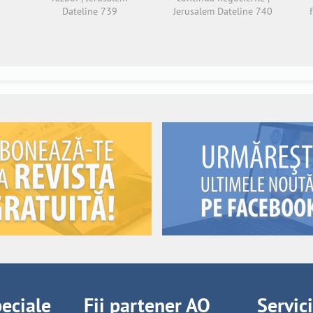
Dateline 739
Jerusalem Dateline 740
peciale
Fii partener AO
Servic