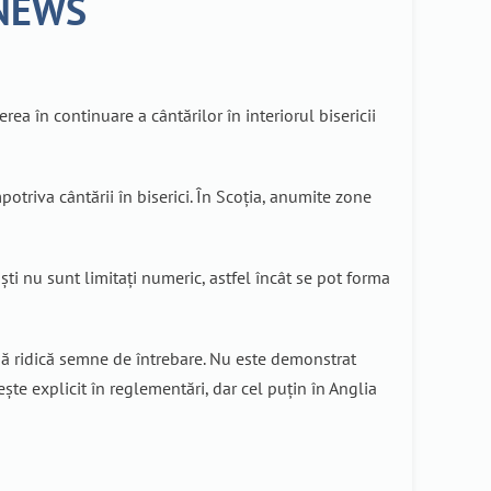
O NEWS
ea în continuare a cântărilor în interiorul bisericii
otriva cântării în biserici. În Scoția, anumite zone
niști nu sunt limitați numeric, astfel încât se pot forma
ună ridică semne de întrebare. Nu este demonstrat
ește explicit în reglementări, dar cel puțin în Anglia