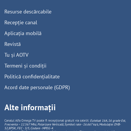
Resurse descărcabile
Recepție canal
Aplicația mobilă
Revistă
Tu și AOTV
Termeni și condiții
Politică confidențialitate
Acord date personale (GDPR)
Alte informații
Canalul Alfa Omega TV poate fi recepționat gratuit via satelit:
Eutelsat 16A, 16 grade Est,
Frecventa – 12.567 Mhz, Polarizare
Vertica
lă, Symbol rate - 16.667 ks/s, Modulație: DVB-
S2,8PSK, FEC - 3/5, Codare - MPEG-4
.