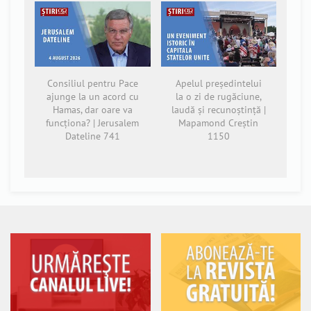
Consiliul pentru Pace
Apelul președintelui
ajunge la un acord cu
la o zi de rugăciune,
Hamas, dar oare va
laudă și recunoștință |
funcționa? | Jerusalem
Mapamond Creștin
Dateline 741
1150