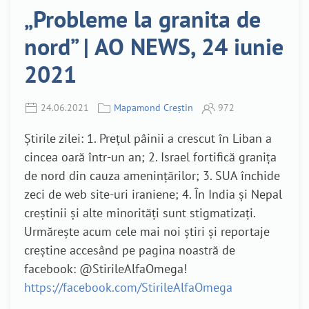
„Probleme la granita de
nord” | AO NEWS, 24 iunie
2021
24.06.2021
Mapamond Creștin
972
Știrile zilei: 1. Prețul pâinii a crescut în Liban a
cincea oară într-un an; 2. Israel fortifică granița
de nord din cauza amenințărilor; 3. SUA închide
zeci de web site-uri iraniene; 4. În India și Nepal
creștinii și alte minorități sunt stigmatizați.
Urmărește acum cele mai noi știri și reportaje
creștine accesând pe pagina noastră de
facebook: @StirileAlfaOmega!
https://facebook.com/StirileAlfaOmega