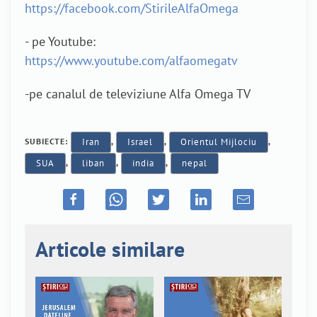
https://facebook.com/StirileAlfaOmega
- pe Youtube:
https://www.youtube.com/alfaomegatv
-pe canalul de televiziune Alfa Omega TV
SUBIECTE:
Iran
,
Israel
,
Orientul Mijlociu
,
SUA
,
liban
,
india
,
nepal
Articole similare