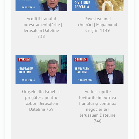
Acoliții Iranului
Povestea unei
sporesc amenințările |
chemări | Mapamond
Jerusalem Dateline
Creștin 1149
738
Orașele din Israel se
Au fost oprite
pregătesc pentru
loviturile împotriva
război | Jerusalem
Iranului și continuă
Dateline 739
negocierile |
Jerusalem Dateline
740