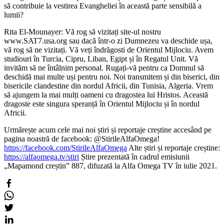
să contribuie la vestirea Evangheliei în această parte sensibilă a
lumii?
Rita El-Mounayer: Vă rog să vizitați site-ul nostru
www.SAT7.usa.org sau dacă într-o zi Dumnezeu va deschide ușa,
vă rog să ne vizitați. Vă veți îndrăgosti de Orientul Mijlociu. Avem
studiouri în Turcia, Cipru, Liban, Egipt și în Regatul Unit. Vă
invităm să ne întâlnim personal. Rugați-vă pentru ca Domnul să
deschidă mai multe uși pentru noi. Noi transmitem și din biserici, din
bisericile clandestine din nordul Africii, din Tunisia, Algeria. Vrem
să ajungem la mai mulți oameni cu dragostea lui Hristos. Această
dragoste este singura speranță în Orientul Mijlociu și în nordul
Africii.
Urmărește acum cele mai noi știri și reportaje creștine accesând pe
pagina noastră de facebook: @StirileAlfaOmega!
https://facebook.com/StirileAlfaOmega
Alte știri și reportaje creștine:
https://alfaomega.tv/stiri
Știre prezentată în cadrul emisiunii
„Mapamond creștin” 887, difuzată la Alfa Omega TV în iulie 2021.