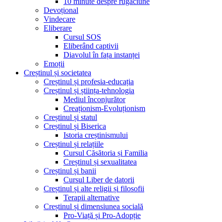
10 minute despre rugăciune
Devoțional
Vindecare
Eliberare
Cursul SOS
Eliberând captivii
Diavolul în fața instanței
Emoții
Creștinul și societatea
Creștinul și profesia-educația
Creștinul și știința-tehnologia
Mediul înconjurător
Creaționism-Evoluționism
Creștinul și statul
Creștinul și Biserica
Istoria creștinismului
Creștinul și relațiile
Cursul Căsătoria și Familia
Creștinul și sexualitatea
Creștinul și banii
Cursul Liber de datorii
Creștinul și alte religii și filosofii
Terapii alternative
Creștinul și dimensiunea socială
Pro-Viață și Pro-Adopție