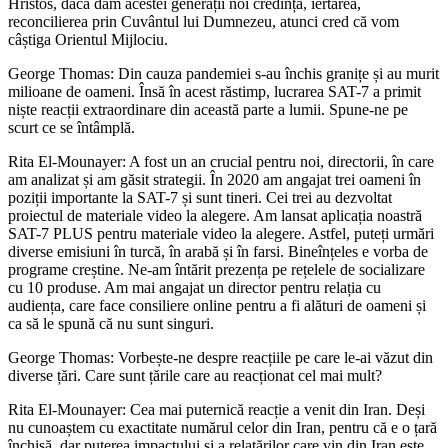
Hristos, dacă dăm acestei generații noi credința, iertarea,
reconcilierea prin Cuvântul lui Dumnezeu, atunci cred că vom
câștiga Orientul Mijlociu.
George Thomas: Din cauza pandemiei s-au închis granițe și au murit
milioane de oameni. Însă în acest răstimp, lucrarea SAT-7 a primit
niște reacții extraordinare din această parte a lumii. Spune-ne pe
scurt ce se întâmplă.
Rita El-Mounayer: A fost un an crucial pentru noi, directorii, în care
am analizat și am găsit strategii. În 2020 am angajat trei oameni în
poziții importante la SAT-7 și sunt tineri. Cei trei au dezvoltat
proiectul de materiale video la alegere. Am lansat aplicația noastră
SAT-7 PLUS pentru materiale video la alegere. Astfel, puteți urmări
diverse emisiuni în turcă, în arabă și în farsi. Bineînțeles e vorba de
programe creștine. Ne-am întărit prezența pe rețelele de socializare
cu 10 produse. Am mai angajat un director pentru relația cu
audiența, care face consiliere online pentru a fi alături de oameni și
ca să le spună că nu sunt singuri.
George Thomas: Vorbește-ne despre reacțiile pe care le-ai văzut din
diverse țări. Care sunt țările care au reacționat cel mai mult?
Rita El-Mounayer: Cea mai puternică reacție a venit din Iran. Deși
nu cunoaștem cu exactitate numărul celor din Iran, pentru că e o țară
închisă, dar puterea impactului și a relatărilor care vin din Iran este