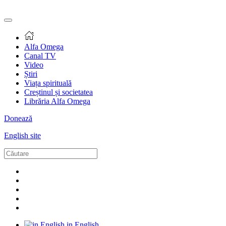
Alfa Omega
Canal TV
Video
Știri
Viața spirituală
Creștinul și societatea
Librăria Alfa Omega
Donează
English site
in English