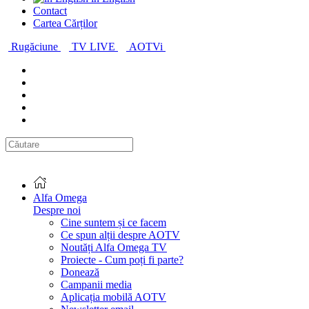
Contact
Cartea Cărților
Rugăciune
TV LIVE
AOTVi
Alfa Omega
Despre noi
Cine suntem și ce facem
Ce spun alții despre AOTV
Noutăți Alfa Omega TV
Proiecte - Cum poți fi parte?
Donează
Campanii media
Aplicația mobilă AOTV