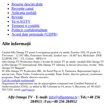
Resurse descărcabile
Recepție canal
Aplicația mobilă
Revistă
Tu și AOTV
Termeni și condiții
Politică confidențialitate
Acord date personale (GDPR)
Alte informații
Canalul Alfa Omega TV poate fi recepționat gratuit via satelit:
Eutelsat 16A, 16 grade Est,
Frecventa – 12.567 Mhz, Polarizare
Vertica
lă, Symbol rate - 16.667 ks/s, Modulație: DVB-
S2,8PSK, FEC - 3/5, Codare - MPEG-4
.
Alfa Omega TV Production deține 2 licențe de emisie TV pe satelit: canalele Alfa Omega TV
și Alfa Omega TV Internațional. Alfa Omega TV editeaza, la fiecare doua luni, revista: "Alfa
Omega TV Magazin".
SC Alfa Omega TV Production SRL, Str Aurel Pop nr. 8, Timisoara. Reprezentant legal și
asociat unic: Pețan Tudor. Conducerea societății: Pețan Tudor: director general, coodonator
programe; Pețan Mirela: director executiv;
Cod de conduită profesională
Organismul de reglementare sau de supraveghere competent este Consiliul National al
Audiovizualului (CNA), cu sediul in Bd. Libertatii nr.14, sector 5, Bucuresti, tel: 40 (0)21
305 5350, email:
cna@cna.ro
Alfa Omega TV
-
E-mail:
info@alfaomega.tv
|
Tel.:+40 256
284913
|
Fax:+40 256 284912