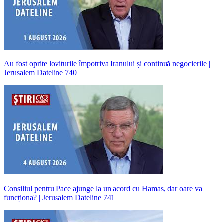
Au fost oprite loviturile împotriva Iranului și continuă negocierile |
Jerusalem Dateline 740
Consiliul pentru Pace ajunge la un acord cu Hamas, dar oare va
funcționa? | Jerusalem Dateline 741