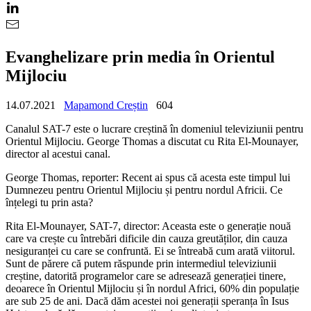
Evanghelizare prin media în Orientul
Mijlociu
14.07.2021
Mapamond Creștin
604
Canalul SAT-7 este o lucrare creștină în domeniul televiziunii pentru
Orientul Mijlociu. George Thomas a discutat cu Rita El-Mounayer,
director al acestui canal.
George Thomas, reporter: Recent ai spus că acesta este timpul lui
Dumnezeu pentru Orientul Mijlociu și pentru nordul Africii. Ce
înțelegi tu prin asta?
Rita El-Mounayer, SAT-7, director: Aceasta este o generație nouă
care va crește cu întrebări dificile din cauza greutăților, din cauza
nesiguranței cu care se confruntă. Ei se întreabă cum arată viitorul.
Sunt de părere că putem răspunde prin intermediul televiziunii
creștine, datorită programelor care se adresează generației tinere,
deoarece în Orientul Mijlociu și în nordul Africi, 60% din populație
are sub 25 de ani. Dacă dăm acestei noi generații speranța în Isus