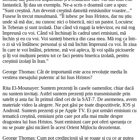
fantastică. Îți dau un exemplu. Ne-a scris o doamnă care a spus:
”Sunt creștină. Am devenit creștină datorită emisiunilor voastre...”
Fusese în trecut musulmană. ”Îl iubesc pe Isus Hristos, dar nu știu
unde să mă duc, nu cunosc nici o biserică, nici un pastor. Locuiesc
în Teheran și sunt izolată. Dar când vă rugați la televizor, eu mă rog
împreună cu voi. Când vă închinați în cadrul unei emisiuni, mă
închin și eu cu voi. Voi sunteți biserica din casa mea. Mă rog ca într-
o zi să vă întâlnesc personal și să mă închin împreună cu voi. În ziua
în care te voi întâlni, prietene, mă voi apleca, îți voi spăla picioarele
și îți voi mulțumi pentru tot ce faci pentru biserica izolată, pentru
creștinii izolați în Iran.”
George Thomas: Cât de importantă este acea revoluție media în
vestirea mesajului puternic al lui Isus Hristos?
Rita El-Mounayer: Suntem prezenți în casele oamenilor, chiar dacă
nu suntem invitați. Astfel suntem prezenți prin transmisiunile prin
satelit și asta fac în primul rând cei de la SAT-7. De asemenea, avem
materiale video la alegere. Ne pot găsi pe toate dispozitivele, IOS și
Android. Suntem prezenți și pe Apple TV. Ei pot urmări emisiuni cu
tematică creștină, emisiuni prin care pot afla mai multe despre
dragostea lui Isus Hristos. Sunt emisiuni care pot oferi speranța ce
nu se poate găsi nicăieri în acest Orient Mijlociu dezorientat.
George Thomas: Cum pot credincioșii să se roage și cu ce ar putea