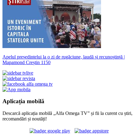
Apelul președintelui la o zi de rugăciune, laudă și recunoștință |
Mapamond Creștin 1150
Aplicația mobilă
Descarcă aplicația mobilă „Alfa Omega TV” și fii la curent cu știri,
recomandări și noutăți!