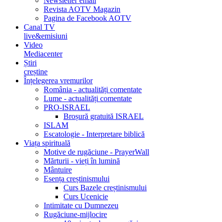
Newsletter email
Revista AOTV Magazin
Pagina de Facebook AOTV
Canal TV
live&emisiuni
Video
Mediacenter
Știri
creștine
Înțelegerea vremurilor
România - actualități comentate
Lume - actualități comentate
PRO-ISRAEL
Broșură gratuită ISRAEL
ISLAM
Escatologie - Interpretare biblică
Viața spirituală
Motive de rugăciune - PrayerWall
Mărturii - vieți în lumină
Mântuire
Esența creștinismului
Curs Bazele creștinismului
Curs Ucenicie
Intimitate cu Dumnezeu
Rugăciune-mijlocire