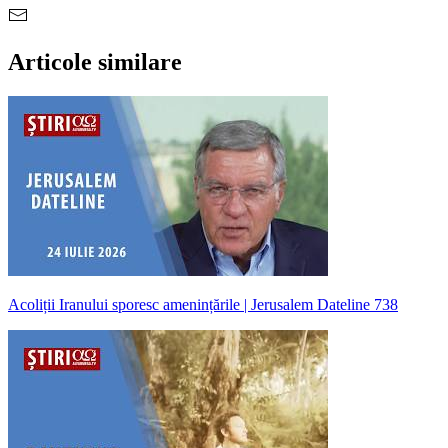
Articole similare
Acoliții Iranului sporesc amenințările | Jerusalem Dateline 738