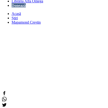
Librăria Alfa Omega
Donează
Acasă
Știri
Mapamond Creștin