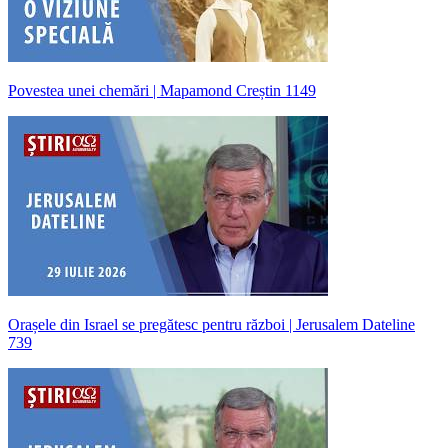
Povestea unei chemări | Mapamond Creștin 1149
Orașele din Israel se pregătesc pentru război | Jerusalem Dateline
739