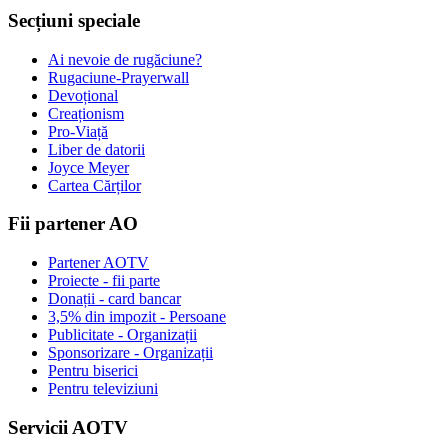
Secțiuni speciale
Ai nevoie de rugăciune?
Rugaciune-Prayerwall
Devoțional
Creaționism
Pro-Viață
Liber de datorii
Joyce Meyer
Cartea Cărților
Fii partener AO
Partener AOTV
Proiecte - fii parte
Donații - card bancar
3,5% din impozit - Persoane
Publicitate - Organizații
Sponsorizare - Organizații
Pentru biserici
Pentru televiziuni
Servicii AOTV