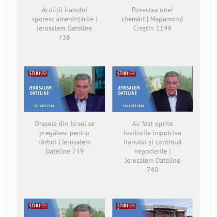
Acoliții Iranului
Povestea unei
sporesc amenințările |
chemări | Mapamond
Jerusalem Dateline
Creștin 1149
738
Orașele din Israel se
Au fost oprite
pregătesc pentru
loviturile împotriva
război | Jerusalem
Iranului și continuă
Dateline 739
negocierile |
Jerusalem Dateline
740