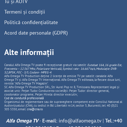
Tu și AOTV
Termeni și condiții
Politică confidențialitate
Acord date personale (GDPR)
Alte informații
Canalul Alfa Omega TV poate fi recepționat gratuit via satelit:
Eutelsat 16A, 16 grade Est,
Frecventa – 12.567 Mhz, Polarizare
Vertica
lă, Symbol rate - 16.667 ks/s, Modulație: DVB-
S2,8PSK, FEC - 3/5, Codare - MPEG-4
.
Alfa Omega TV Production deține 2 licențe de emisie TV pe satelit: canalele Alfa
Omega TV și Alfa Omega TV Internațional. Alfa Omega TV editeaza, la fiecare doua luni,
revista: "Alfa Omega TV Magazin".
SC Alfa Omega TV Production SRL, Str Aurel Pop nr. 8, Timisoara. Reprezentant legal și
asociat unic: Pețan Tudor. Conducerea societății: Pețan Tudor: director general,
coodonator programe; Pețan Mirela: director executiv;
Cod de conduită profesională
Organismul de reglementare sau de supraveghere competent este Consiliul National al
Audiovizualului (CNA), cu sediul in Bd. Libertatii nr.14, sector 5, Bucuresti, tel: 40 (0)21
305 5350, email:
cna@cna.ro
Alfa Omega TV
-
E-mail:
info@alfaomega.tv
|
Tel.:+40