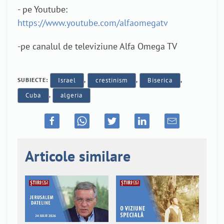
- pe Youtube:
https://www.youtube.com/alfaomegatv
-pe canalul de televiziune Alfa Omega TV
SUBIECTE:
Israel
,
crestinism
,
Biserica
,
Cuba
,
algeria
Articole similare