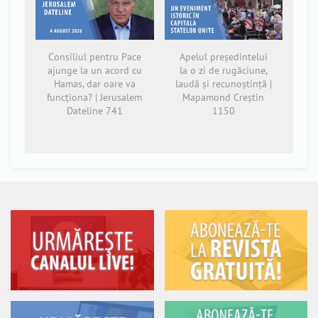
Consiliul pentru Pace
Apelul președintelui
ajunge la un acord cu
la o zi de rugăciune,
Hamas, dar oare va
laudă și recunoștință |
funcționa? | Jerusalem
Mapamond Creștin
Dateline 741
1150