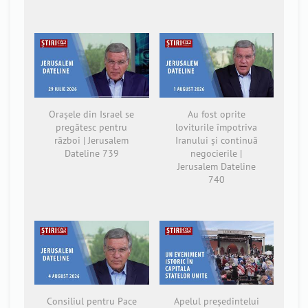
Orașele din Israel se
Au fost oprite
pregătesc pentru
loviturile împotriva
război | Jerusalem
Iranului și continuă
Dateline 739
negocierile |
Jerusalem Dateline
740
Consiliul pentru Pace
Apelul președintelui