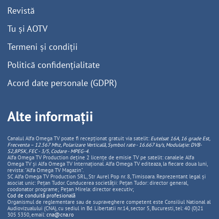
Revistă
Tu și AOTV
Termeni și condiții
Politică confidențialitate
Acord date personale (GDPR)
Alte informații
Canalul Alfa Omega TV poate fi recepționat gratuit via satelit:
Eutelsat 16A, 16 grade Est,
Frecventa – 12.567 Mhz, Polarizare
Vertica
lă, Symbol rate - 16.667 ks/s, Modulație: DVB-
S2,8PSK, FEC - 3/5, Codare - MPEG-4
.
Alfa Omega TV Production deține 2 licențe de emisie TV pe satelit: canalele Alfa
Omega TV și Alfa Omega TV Internațional. Alfa Omega TV editeaza, la fiecare doua luni,
revista: "Alfa Omega TV Magazin".
SC Alfa Omega TV Production SRL, Str Aurel Pop nr. 8, Timisoara. Reprezentant legal și
asociat unic: Pețan Tudor. Conducerea societății: Pețan Tudor: director general,
coodonator programe; Pețan Mirela: director executiv;
Cod de conduită profesională
Organismul de reglementare sau de supraveghere competent este Consiliul National al
Audiovizualului (CNA), cu sediul in Bd. Libertatii nr.14, sector 5, Bucuresti, tel: 40 (0)21
305 5350, email:
cna@cna.ro