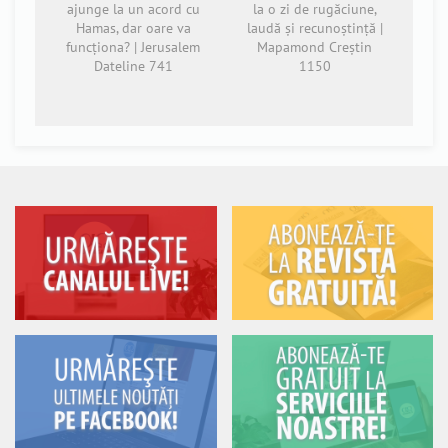
ajunge la un acord cu
la o zi de rugăciune,
Hamas, dar oare va
laudă și recunoștință |
funcționa? | Jerusalem
Mapamond Creștin
Dateline 741
1150