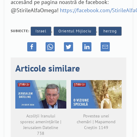
accesând pe pagina noastră de facebook:
@StirileAlfaOmega!
https://facebook.com/StirileAl
SUBIECTE:
Israel
,
Orientul Mijlociu
,
herzog
Articole similare
Acoliții Iranului
Povestea unei
sporesc amenințările |
chemări | Mapamond
Jerusalem Dateline
Creștin 1149
738