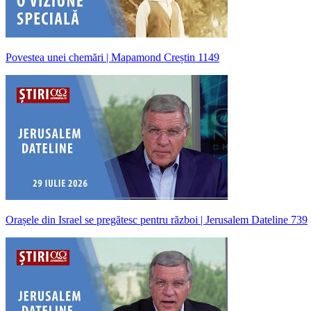
Povestea unei chemări | Mapamond Creștin 1149
Orașele din Israel se pregătesc pentru război | Jerusalem Dateline 739