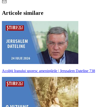
Articole similare
Acoliții Iranului sporesc amenințările | Jerusalem Dateline 738