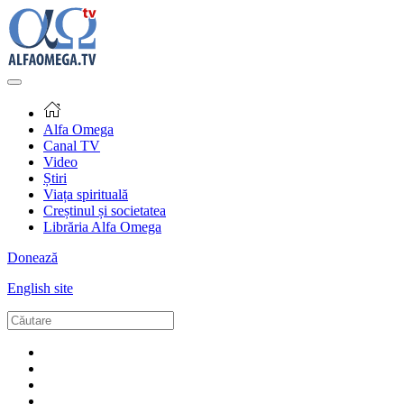
Alfa Omega
Canal TV
Video
Știri
Viața spirituală
Creștinul și societatea
Librăria Alfa Omega
Donează
English site