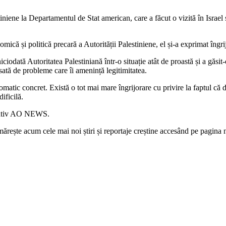
iniene la Departamentul de Stat american, care a făcut o vizită în Israel 
omică și politică precară a Autorității Palestiniene, el și-a exprimat îngri
ciodată Autoritatea Palestiniană într-o situație atât de proastă și a găs
păsată de probleme care îi amenință legitimitatea.
 concret. Există o tot mai mare îngrijorare cu privire la faptul că dis
dificilă.
ormativ AO NEWS.
rește acum cele mai noi știri și reportaje creștine accesând pe pagina 