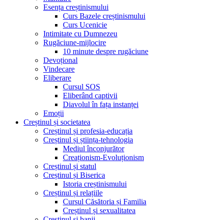
Esența creștinismului
Curs Bazele creștinismului
Curs Ucenicie
Intimitate cu Dumnezeu
Rugăciune-mijlocire
10 minute despre rugăciune
Devoțional
Vindecare
Eliberare
Cursul SOS
Eliberând captivii
Diavolul în fața instanței
Emoții
Creștinul și societatea
Creștinul și profesia-educația
Creștinul și știința-tehnologia
Mediul înconjurător
Creaționism-Evoluționism
Creștinul și statul
Creștinul și Biserica
Istoria creștinismului
Creștinul și relațiile
Cursul Căsătoria și Familia
Creștinul și sexualitatea
Creștinul și banii