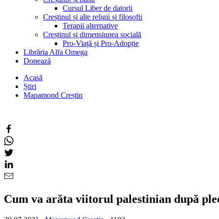
Cursul Liber de datorii
Creștinul și alte religii și filosofii
Terapii alternative
Creștinul și dimensiunea socială
Pro-Viață și Pro-Adopție
Librăria Alfa Omega
Donează
Acasă
Știri
Mapamond Creștin
Cum va arăta viitorul palestinian după p