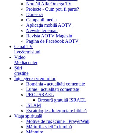
Noutăți Alfa Omega TV
Proiecte - Cum poți fi parte?
Donează
Campanii media
Aplicația mobilă AOTV
Newsletter email
Revista AOTV Magazin
Pagina de Facebook AOTV
Canal TV
live&emisiuni
Video
Mediacenter
Știri
creștine
Înțelegerea vremurilor
România - actualități comentate
Lume - actualități comentate
PRO-ISRAEL
Broșură gratuită ISRAEL
ISLAM
Escatologie - Interpretare biblică
Viața spirituală
Motive de rugăciune - PrayerWall
Mărturii - vieți în lumină
Mântuire