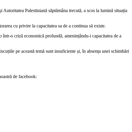
și Autoritatea Palestiniană săptămâna trecută, a scos la lumină situația
jorarea cu privire la capacitatea sa de a continua să existe.
it-o într-o criză economică profundă, amenințându-i capacitatea de a
cuțiile pe această temă sunt insuficiente și, în absența unei schimbări
noastră de facebook: