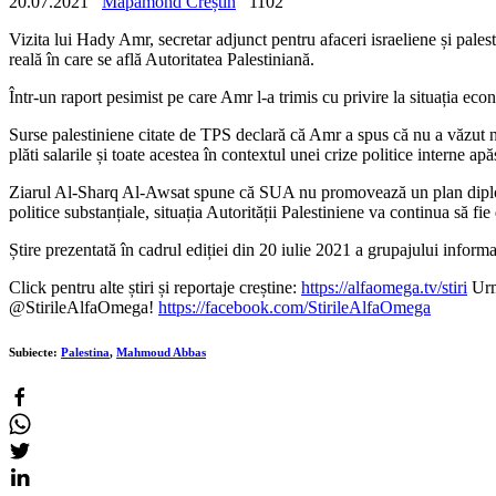
20.07.2021
Mapamond Creștin
1102
Vizita lui Hady Amr, secretar adjunct pentru afaceri israeliene și palest
reală în care se află Autoritatea Palestiniană.
Într-un raport pesimist pe care Amr l-a trimis cu privire la situația econ
Surse palestiniene citate de TPS declară că Amr a spus că nu a văzut ni
plăti salarile și toate acestea în contextul unei crize politice interne a
Ziarul Al-Sharq Al-Awsat spune că SUA nu promovează un plan diplomatic
politice substanțiale, situația Autorității Palestiniene va continua să fie 
Știre prezentată în cadrul ediției din 20 iulie 2021 a grupajului inf
Click pentru alte știri și reportaje creștine:
https://alfaomega.tv/stiri
Urmă
@StirileAlfaOmega!
https://facebook.com/StirileAlfaOmega
Subiecte:
Palestina
,
Mahmoud Abbas