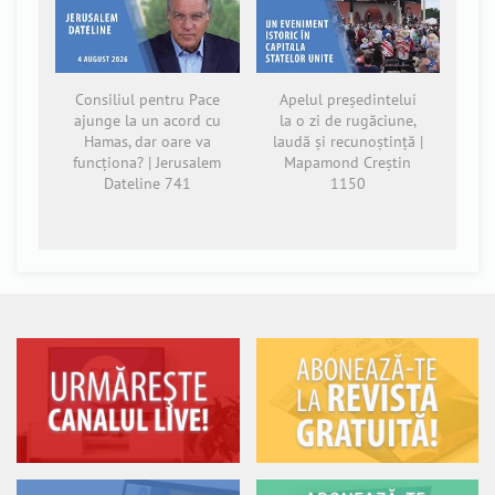
Consiliul pentru Pace
Apelul președintelui
ajunge la un acord cu
la o zi de rugăciune,
Hamas, dar oare va
laudă și recunoștință |
funcționa? | Jerusalem
Mapamond Creștin
Dateline 741
1150