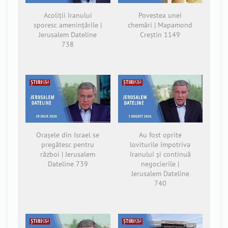
Acoliții Iranului
Povestea unei
sporesc amenințările |
chemări | Mapamond
Jerusalem Dateline
Creștin 1149
738
Orașele din Israel se
Au fost oprite
pregătesc pentru
loviturile împotriva
război | Jerusalem
Iranului și continuă
Dateline 739
negocierile |
Jerusalem Dateline
740