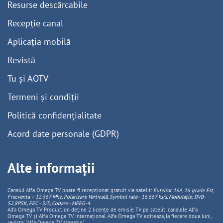
Resurse descărcabile
Recepție canal
Aplicația mobilă
Revistă
Tu și AOTV
Termeni și condiții
Politică confidențialitate
Acord date personale (GDPR)
Alte informații
Canalul Alfa Omega TV poate fi recepționat gratuit via satelit:
Eutelsat 16A, 16 grade Est,
Frecventa – 12.567 Mhz, Polarizare
Vertica
lă, Symbol rate - 16.667 ks/s, Modulație: DVB-
S2,8PSK, FEC - 3/5, Codare - MPEG-4
.
Alfa Omega TV Production deține 2 licențe de emisie TV pe satelit: canalele Alfa
Omega TV și Alfa Omega TV Internațional. Alfa Omega TV editeaza, la fiecare doua luni,
revista: "Alfa Omega TV Magazin".