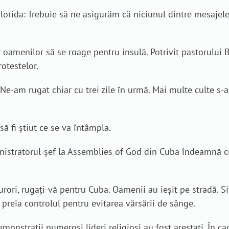
Florida: Trebuie să ne asigurăm că niciunul dintre mesajel
 oamenilor să se roage pentru insulă. Potrivit pastorului B
otestelor.
 Ne-am rugat chiar cu trei zile în urmă. Mai multe culte s-a
ă fi știut ce se va întâmpla.
nistratorul-șef la Assemblies of God din Cuba îndeamnă cr
rori, rugați-vă pentru Cuba. Oamenii au ieșit pe stradă. Sit
preia controlul pentru evitarea vărsării de sânge.
monstrații numeroși lideri religioși au fost arestați. În c