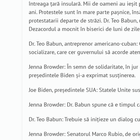
întreaga țară insulară. Mii de oameni au ieși
ani. Protestele sunt în mare parte pașnice, însă
protestatarii departe de străzi. Dr. Teo Babun
Dezacordul a mocnit în biserici de luni de zile
Dr. Teo Babun, antreprenor americano-cuban: C
socializare, care cer guvernului să acorde ate
Jenna Browder: În semn de solidaritate, în jur 
președintele Biden și-a exprimat susținerea.
Joe Biden, președintele SUA: Statele Unite su
Jenna Browder: Dr. Babun spune că e timpul ca
Dr. Teo Babun: Trebuie să inițieze un dialog c
Jenna Browder: Senatorul Marco Rubio, de orig