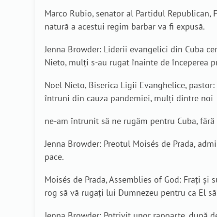
Marco Rubio, senator al Partidul Republican, 
natură a acestui regim barbar va fi expusă.
Jenna Browder: Liderii evangelici din Cuba cer
Nieto, mulți s-au rugat înainte de începerea pr
Noel Nieto, Biserica Ligii Evanghelice, pastor:
întruni din cauza pandemiei, mulți dintre noi
ne-am întrunit să ne rugăm pentru Cuba, fără s
Jenna Browder: Preotul Moisés de Prada, admi
pace.
Moisés de Prada, Assemblies of God: Frați și su
rog să vă rugați lui Dumnezeu pentru ca El să 
Jenna Browder: Potrivit unor rapoarte, după de