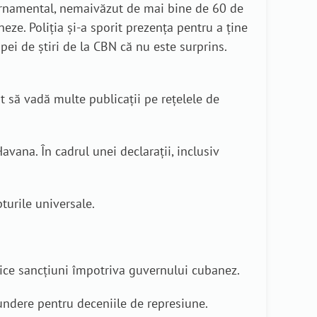
uvernamental, nemaivăzut de mai bine de 60 de
neze. Poliția și-a sporit prezența pentru a ține
pei de știri de la CBN că nu este surprins.
 să vadă multe publicații pe rețelele de
avana. În cadrul unei declarații, inclusiv
turile universale.
plice sancțiuni împotriva guvernului cubanez.
undere pentru deceniile de represiune.