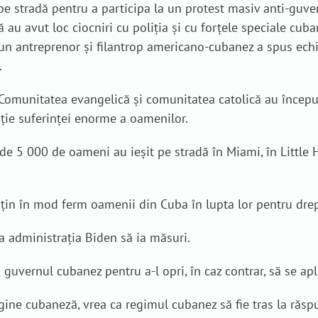
t pe stradă pentru a participa la un protest masiv anti-g
 au avut loc ciocniri cu poliția și cu forțele speciale cuba
, un antreprenor și filantrop americano-cubanez a spus echi
.
omunitatea evangelică și comunitatea catolică au început
nție suferinței enorme a oamenilor.
de 5 000 de oameni au ieșit pe stradă în Miami, în Little H
sțin în mod ferm oamenii din Cuba în lupta lor pentru drep
 administrația Biden să ia măsuri.
u guvernul cubanez pentru a-l opri, în caz contrar, să se a
ine cubaneză, vrea ca regimul cubanez să fie tras la răsp