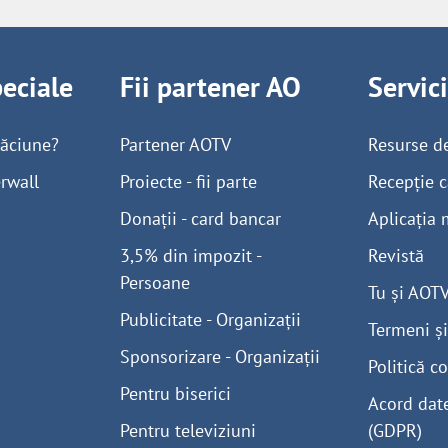
peciale
Fii partener AO
Servic
găciune?
Partener AOTV
Resurse d
rwall
Proiecte - fii parte
Recepție c
Donații - card bancar
Aplicația 
3,5% din impozit -
Revistă
Persoane
Tu și AOT
Publicitate - Organizații
Termeni și
Sponsorizare - Organizații
Politică co
Pentru biserici
Acord dat
Pentru televiziuni
(GDPR)