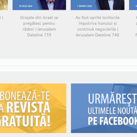
 |
Orașele din Israel se
Au fost oprite loviturile
pregătesc pentru
împotriva Iranului și
război | Jerusalem
continuă negocierile |
Dateline 739
Jerusalem Dateline 740