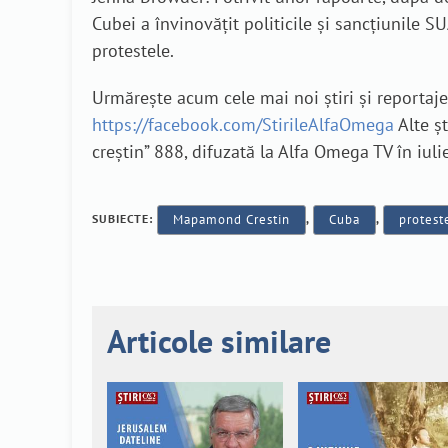
Cubei a învinovățit politicile și sancțiunile 
protestele.
Urmărește acum cele mai noi știri și reporta
https://facebook.com/StirileAlfaOmega
Alte șt
creștin” 888, difuzată la Alfa Omega TV în iuli
SUBIECTE:
Mapamond Crestin
,
Cuba
,
protest
Articole similare