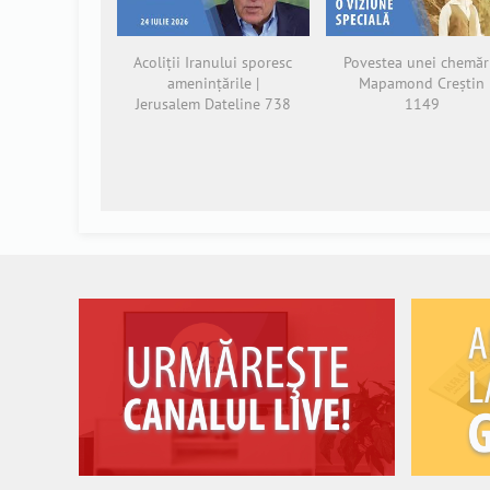
Acoliții Iranului sporesc
Povestea unei chemări
amenințările |
Mapamond Creștin
Jerusalem Dateline 738
1149