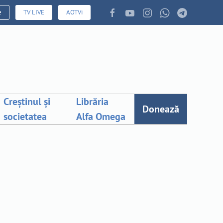
e
TV LIVE
AOTVi
Creștinul și
Librăria
Donează
societatea
Alfa Omega