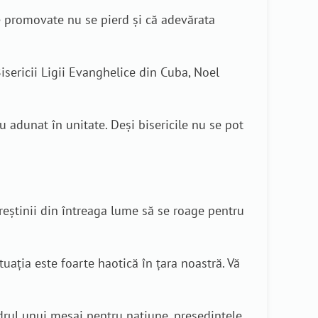
e promovate nu se pierd și că adevărata
isericii Ligii Evanghelice din Cuba, Noel
u adunat în unitate. Deși bisericile nu se pot
eștinii din întreaga lume să se roage pentru
uația este foarte haotică în țara noastră. Vă
adrul unui mesaj pentru națiune, președintele