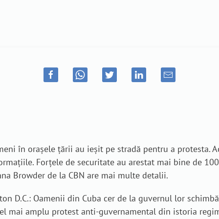
ni în orașele țării au ieșit pe stradă pentru a protesta. Ac
rmațiile. Forțele de securitate au arestat mai bine de 100
nna Browder de la CBN are mai multe detalii.
n D.C.: Oamenii din Cuba cer de la guvernul lor schimbăr
l mai amplu protest anti-guvernamental din istoria regim