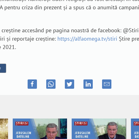
SUA pentru criza din prezent și a spus că o anumită campani
je creștine accesând pe pagina noastră de facebook: @Sti
iri și reportaje creștine:
https://alfaomega.tv/stiri
Știre pr
e 2021.
e