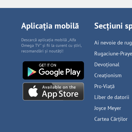
Aplicația mobilă
Secțiuni s
Descarcă aplicația mobilă „Alfa
Ai nevoie de ru
Omega TV” și fii la curent cu știri,
recomandări și noutăți!
Rugaciune-Praye
Devoțional
Creaționism
Pro-Viață
Liber de datorii
Joyce Meyer
Cartea Cărților