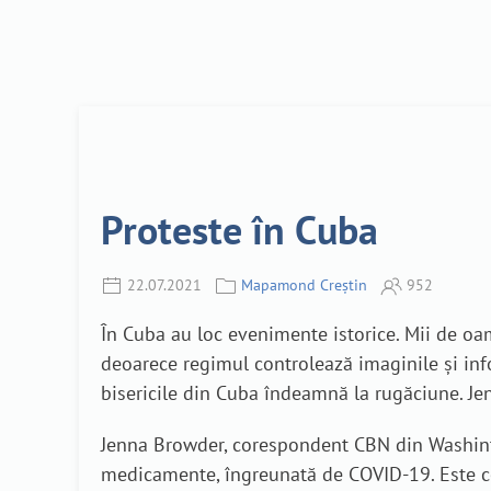
Proteste în Cuba
22.07.2021
Mapamond Creștin
952
În Cuba au loc evenimente istorice. Mii de oame
deoarece regimul controlează imaginile și info
bisericile din Cuba îndeamnă la rugăciune. Je
Jenna Browder, corespondent CBN din Washinto
medicamente, îngreunată de COVID-19. Este ce