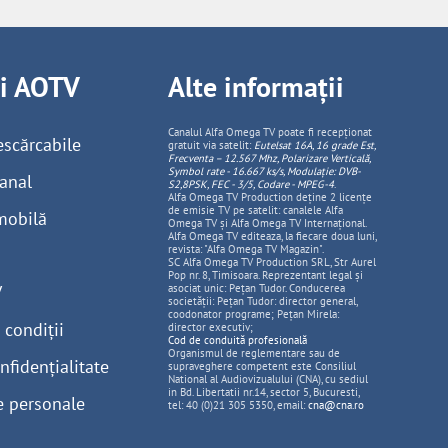
ii AOTV
Alte informații
Canalul Alfa Omega TV poate fi recepționat
escărcabile
gratuit via satelit:
Eutelsat 16A, 16 grade Est,
Frecventa – 12.567 Mhz, Polarizare
Vertica
lă,
Symbol rate - 16.667 ks/s, Modulație: DVB-
anal
S2,8PSK, FEC - 3/5, Codare - MPEG-4
.
Alfa Omega TV Production deține 2 licențe
de emisie TV pe satelit: canalele Alfa
mobilă
Omega TV și Alfa Omega TV Internațional.
Alfa Omega TV editeaza, la fiecare doua luni,
revista: "Alfa Omega TV Magazin".
SC Alfa Omega TV Production SRL, Str Aurel
Pop nr. 8, Timisoara. Reprezentant legal și
V
asociat unic: Pețan Tudor. Conducerea
societății: Pețan Tudor: director general,
coodonator programe; Pețan Mirela:
 condiții
director executiv;
Cod de conduită profesională
Organismul de reglementare sau de
nfidențialitate
supraveghere competent este Consiliul
National al Audiovizualului (CNA), cu sediul
in Bd. Libertatii nr.14, sector 5, Bucuresti,
e personale
tel: 40 (0)21 305 5350, email:
cna@cna.ro