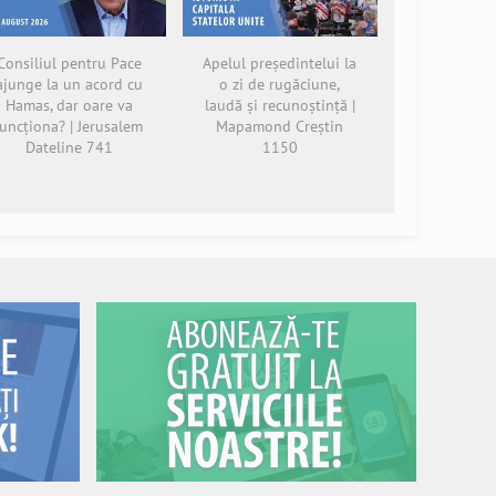
Consiliul pentru Pace
Apelul președintelui la
ajunge la un acord cu
o zi de rugăciune,
Hamas, dar oare va
laudă și recunoștință |
funcționa? | Jerusalem
Mapamond Creștin
Dateline 741
1150