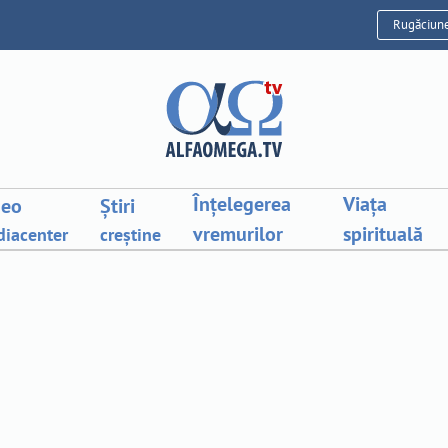
Rugăciun
Înțelegerea
Viața
deo
Știri
vremurilor
spirituală
iacenter
creștine