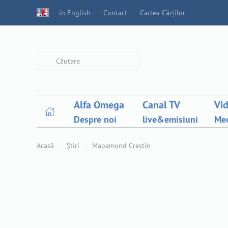
in English
Contact
Cartea Cărților
Type 2 or more characters for
results.
Alfa Omega
Canal TV
Vi
Despre noi
live&emisiuni
Med
Acasă
Știri
Mapamond Creștin