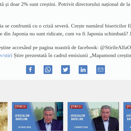
stă și doar 2% sunt creștini. Potrivit directorului național de
a se confruntă cu o criză severă. Crește numărul bisericilor fă
le din Japonia nu sunt ridicate, cum va fi Japonia schimbată? 
creștine accesând pe pagina noastră de facebook: @StirileAlf
v/stiri
Știre prezentată în cadrul emisiunii „Mapamond creștin