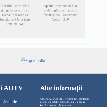
Consiliul pentru Pace
Apelul președintelui la o
ajunge la un acord cu
zi de rugăciune, laudă și
Hamas, dar oare va
recunoștință | Mapamond
funcționa? | Jerusalem
Creștin 1150
Dateline 741
cii AOTV
Alte informații
Canalul Alfa Omega TV poate fi recepționat
scărcabile
gratuit via satelit:
Eutelsat 16A, 16 grade
Est, Frecventa – 12.567 Mhz,