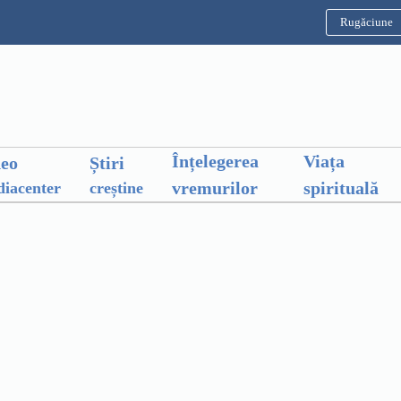
Rugăciune
Înțelegerea
Viața
deo
Știri
vremurilor
spirituală
iacenter
creștine