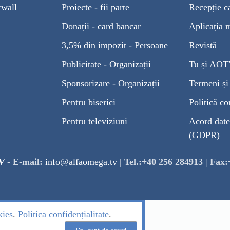
rwall
Proiecte - fii parte
Recepție c
Donații - card bancar
Aplicația 
3,5% din impozit - Persoane
Revistă
Publicitate - Organizații
Tu și AO
Sponsorizare - Organizații
Termeni și 
Pentru biserici
Politică co
Pentru televiziuni
Acord date
(GDPR)
V
-
E-mail:
info@alfaomega.tv
|
Tel.:+40 256 284913
|
Fax:
kies
.
Politica confidențialitate
.