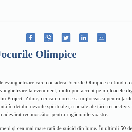
 Jocurile Olimpice
de evanghelizare care consideră Jocurile Olimpice ca fiind o o
evanghelizare la eveniment, mulți pun accent pe mijloacele digi
lm Project. Zilnic, cei care doresc să mijlocească pentru țările 
tă în detaliu nevoile spirituale și sociale ale țării respective
u adevărat recunoscător pentru rugăciunile voastre.
meni și cea mai mare rată de suicid din lume. În ultimii 50 de