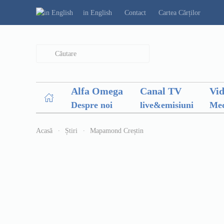
in English
Contact
Cartea Cărților
Type 2 or more characters for results.
Alfa Omega
Canal TV
Vi
Despre noi
live&emisiuni
Med
Acasă
Știri
Mapamond Creștin