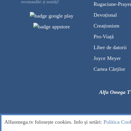
recomandări și noutăți!
Rugaciune-Praye
Devoțional
Creaționism
Pro-Viață
Liber de datorii
Joyce Meyer
Cartea Cărților
Alfa Omega T
Alfaomega.tv folosește cookies. Info și setări:
Politica Coo