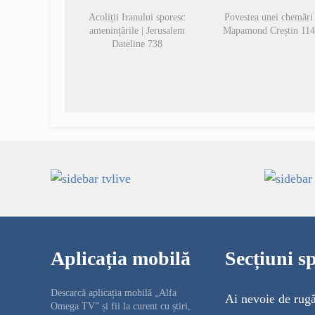
Acoliții Iranului sporesc
Povestea unei chemări 
amenințările | Jerusalem
Mapamond Creștin 11
Dateline 738
Aplicația mobilă
Secțiuni sp
Descarcă aplicația mobilă „Alfa
Ai nevoie de rug
Omega TV” și fii la curent cu știri,