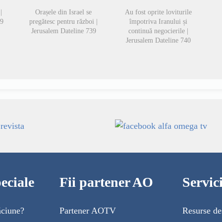
|
Orașele din Israel se
Au fost oprite loviturile
49
pregătesc pentru război |
împotriva Iranului și
Jerusalem Dateline 739
continuă negocierile |
Jerusalem Dateline 740
eciale
Fii partener AO
Servi
ăciune?
Partener AOTV
Resurse de