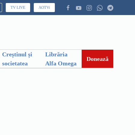
TV LIVE
AOTVi
Creștinul și
Librăria
Donează
societatea
Alfa Omega