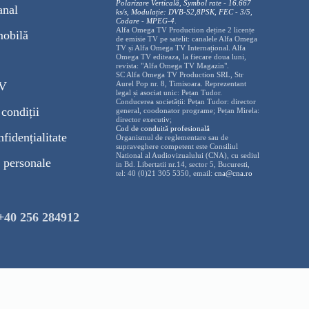
Polarizare
Vertica
lă, Symbol rate - 16.667
anal
ks/s, Modulație: DVB-S2,8PSK, FEC - 3/5,
Codare - MPEG-4
.
Alfa Omega TV Production deține 2 licențe
mobilă
de emisie TV pe satelit: canalele Alfa Omega
TV și Alfa Omega TV Internațional. Alfa
Omega TV editeaza, la fiecare doua luni,
revista: "Alfa Omega TV Magazin".
SC Alfa Omega TV Production SRL, Str
TV
Aurel Pop nr. 8, Timisoara. Reprezentant
legal și asociat unic: Pețan Tudor.
Conducerea societății: Pețan Tudor: director
condiții
general, coodonator programe; Pețan Mirela:
director executiv;
Cod de conduită profesională
nfidențialitate
Organismul de reglementare sau de
supraveghere competent este Consiliul
National al Audiovizualului (CNA), cu sediul
 personale
in Bd. Libertatii nr.14, sector 5, Bucuresti,
tel: 40 (0)21 305 5350, email:
cna@cna.ro
+40 256 284912