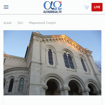
LIVE
Acasă
Știri
Mapamond Creștin