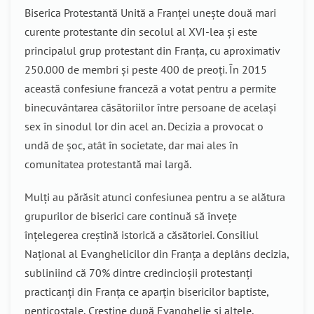
Biserica Protestantă Unită a Franței unește două mari
curente protestante din secolul al XVI-lea și este
principalul grup protestant din Franța, cu aproximativ
250.000 de membri și peste 400 de preoți. În 2015
această confesiune franceză a votat pentru a permite
binecuvântarea căsătoriilor între persoane de același
sex în sinodul lor din acel an. Decizia a provocat o
undă de șoc, atât în societate, dar mai ales în
comunitatea protestantă mai largă.
Mulți au părăsit atunci confesiunea pentru a se alătura
grupurilor de biserici care continuă să învețe
înțelegerea creștină istorică a căsătoriei. Consiliul
Național al Evanghelicilor din Franța a deplâns decizia,
subliniind că 70% dintre credincioșii protestanți
practicanți din Franța ce aparțin bisericilor baptiste,
penticostale, Creștine după Evanghelie si altele,