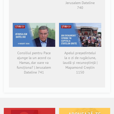
Jerusalem Dateline
740
Consiliul pentru Pace
Apelul președintelui
ajunge la un acord cu
la o zi de rugăciune,
Hamas, dar oare va
laudă și recunoștință |
funcționa? | Jerusalem
Mapamond Creștin
Dateline 741
1150