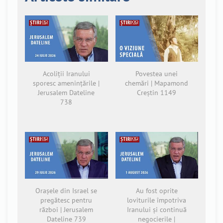
Acoliții Iranului
Povestea unei
sporesc amenințările |
chemări | Mapamond
Jerusalem Dateline
Creștin 1149
738
Orașele din Israel se
Au fost oprite
pregătesc pentru
loviturile împotriva
război | Jerusalem
Iranului și continuă
Dateline 739
negocierile |