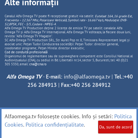
Alte informații
Canalul Alfa Omega TV poate fi recepționat gratuit via satelit:
Eutelsat 16A, 16 grade Est,
Frecventa – 12.567 Mhz, Polarizare
Vertica
lă, Symbol rate - 16.667 ks/s, Modulație: DVB-
S2,8PSK, FEC - 3/5, Codare - MPEG-4
.
Alfa Omega TV Production deține 2 licențe de emisie TV pe satelit: canalele Alfa
Omega TV și Alfa Omega TV Internațional. Alfa Omega TV editeaza, la fiecare doua luni,
revista: "Alfa Omega TV Magazin".
SC Alfa Omega TV Production SRL, Str Aurel Pop nr. 8, Timisoara. Reprezentant legal și
asociat unic: Pețan Tudor. Conducerea societății: Pețan Tudor: director general,
coodonator programe; Pețan Mirela: director executiv;
Cod de conduită profesională
Organismul de reglementare sau de supraveghere competent este Consiliul National al
Audiovizualului (CNA), cu sediul in Bd. Libertatii nr.14, sector 5, Bucuresti, tel: 40 (0)21
305 5350, email:
cna@cna.ro
Alfa Omega TV
-
E-mail:
info@alfaomega.tv
|
Tel.:+40
256 284913
|
Fax:+40 256 284912
Alfaomega.tv folosește cookies. Info și setări:
Politica
Cookies
.
Politica confidențialitate
.
Da, sunt de acord