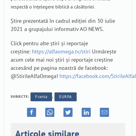
respectă o înțelegere biblică a căsătoriei.
Știre prezentată în cadrul ediției din 30 iulie
2021 a grupajului informativ AO NEWS.
Click pentru alte știri și reportaje
creștine:
https://alfaomega.tv/stiri
Urmărește
acum cele mai noi știri și reportaje creștine
accesând pe pagina noastră de facebook:
@StirileAlfaOmega!
https://facebook.com/StirileAl
SUBIECTE:
Franta
,
EURPA
Articole similare