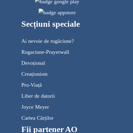
Secțiuni speciale
Ai nevoie de rugăciune?
Rugaciune-Prayerwall
Devoțional
Creaționism
Pro-Viață
Liber de datorii
Joyce Meyer
Cartea Cărților
Fii partener AO