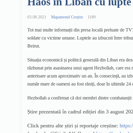
Haos în Liban cu lupte
03.08.2021
Mapamond Creștin
1189
Tot mai multe informații din presa locală preluate de TV7 
soldate cu victime umane. Luptele au izbucnit între trib
Beirut.
Situația economică și politică generală din Liban era deza
răzbunat prin asasinarea unui agent Hezbollah, care era r
anterioare acum aproximativ un an. În consecință, au izbucni
număr mare de oameni au fost răniți, doar în ultimile 24 
Hezbollah a confirmat că doi membri dintre combatanții săi
Știre prezentată în cadrul ediției din 3 august
Click pentru alte știri și reportaje creștine:
https: