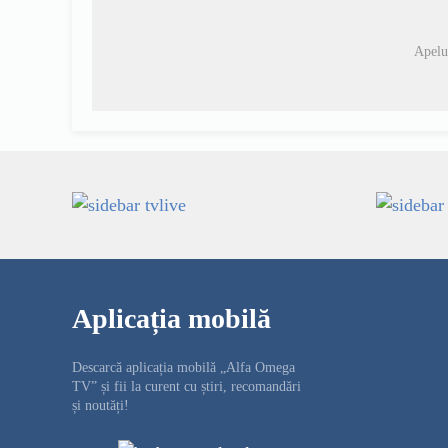
Apelu
Aplicația mobilă
Descarcă aplicația mobilă „Alfa Omega
TV” și fii la curent cu știri, recomandări
și noutăți!