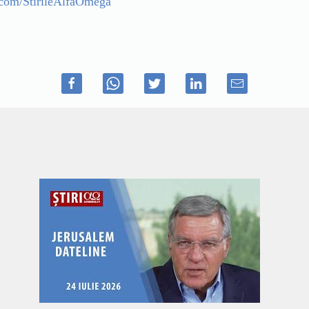
.com/StirileAlfaOmega