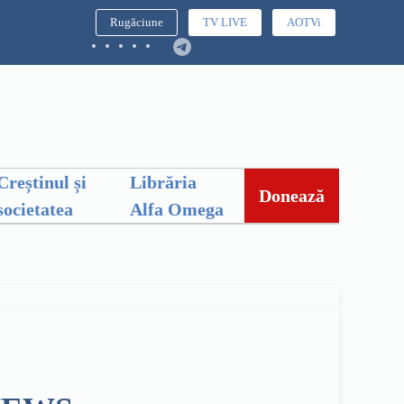
Rugăciune
TV LIVE
AOTVi
Creștinul și
Librăria
Donează
societatea
Alfa Omega