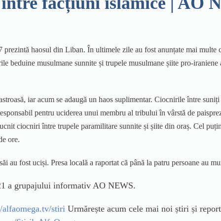
 între facțiuni islamice | A
prezintă haosul din Liban. În ultimele zile au fost anunțate mai multe cio
urile beduine musulmane sunnite și trupele musulmane șiite pro-iraniene 
stroasă, iar acum se adaugă un haos suplimentar. Ciocnirile între suniți s
esponsabil pentru uciderea unui membru al tribului în vârstă de paispreze
t ciocniri între trupele paramilitare sunnite și șiite din oraș. Cel puțin t
de ore.
 au fost uciși. Presa locală a raportat că până la patru persoane au muri
 2021 a grupajului informativ AO NEWS.
//alfaomega.tv/stiri
Urmărește acum cele mai noi știri și report