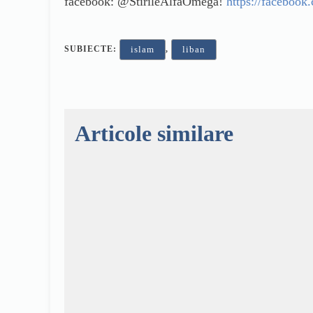
facebook: @StirileAlfaOmega!
https://facebook
SUBIECTE:
,
islam
liban
Articole similare