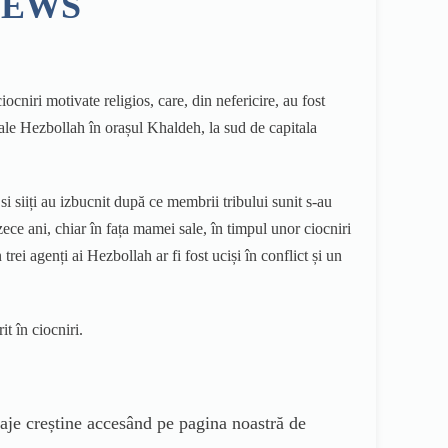
O NEWS
cniri motivate religios, care, din nefericire, au fost
ale Hezbollah în orașul Khaldeh, la sud de capitala
i siiți au izbucnit după ce membrii tribului sunit s-au
ce ani, chiar în fața mamei sale, în timpul unor ciocniri
rei agenți ai Hezbollah ar fi fost uciși în conflict și un
t în ciocniri.
aje creștine accesând pe pagina noastră de