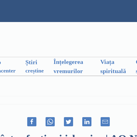
Înțelegerea
Viața
o
Știri
vremurilor
spirituală
center
creștine