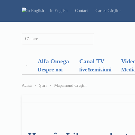
in English
Contact
Cartea Cărților
Alfa Omega
Canal TV
Vide
Despre noi
live&emisiuni
Media
Acasă
Știri
Mapamond Creștin