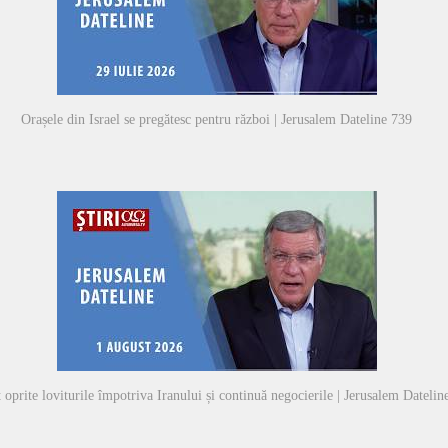
Orașele din Israel se pregătesc pentru război | Jerusalem Dateline 739
 oprite loviturile împotriva Iranului și continuă negocierile | Jerusalem Datelin