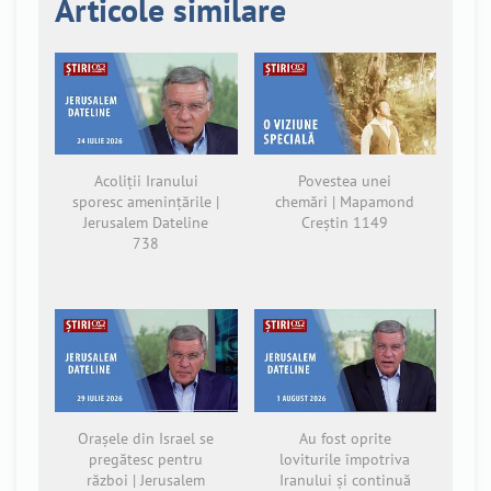
Articole similare
Acoliții Iranului
Povestea unei
sporesc amenințările |
chemări | Mapamond
Jerusalem Dateline
Creștin 1149
738
Orașele din Israel se
Au fost oprite
pregătesc pentru
loviturile împotriva
război | Jerusalem
Iranului și continuă