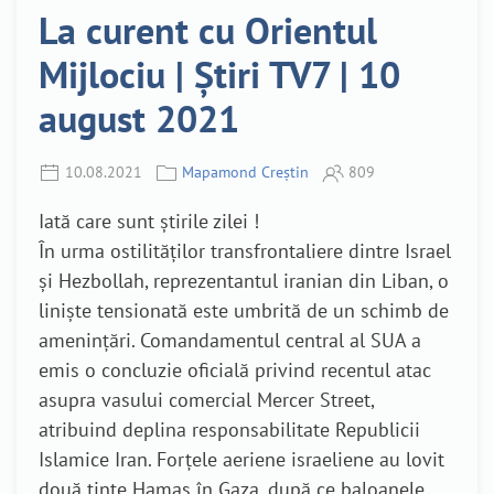
La curent cu Orientul
Mijlociu | Știri TV7 | 10
august 2021
10.08.2021
Mapamond Creștin
809
Iată care sunt știrile zilei !
În urma ostilităților transfrontaliere dintre Israel
și Hezbollah, reprezentantul iranian din Liban, o
liniște tensionată este umbrită de un schimb de
amenințări. Comandamentul central al SUA a
emis o concluzie oficială privind recentul atac
asupra vasului comercial Mercer Street,
atribuind deplina responsabilitate Republicii
Islamice Iran. Forțele aeriene israeliene au lovit
două ținte Hamas în Gaza, după ce baloanele