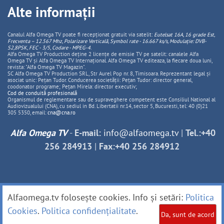
Alte informații
Canalul Alfa Omega TV poate fi recepționat gratuit via satelit:
Eutelsat 16A, 16 grade Est,
Frecventa – 12.567 Mhz, Polarizare
Vertica
lă, Symbol rate - 16.667 ks/s, Modulație: DVB-
S2,8PSK, FEC - 3/5, Codare - MPEG-4
.
Alfa Omega TV Production deține 2 licențe de emisie TV pe satelit: canalele Alfa
Omega TV și Alfa Omega TV Internațional. Alfa Omega TV editeaza, la fiecare doua luni,
revista: "Alfa Omega TV Magazin".
SC Alfa Omega TV Production SRL, Str Aurel Pop nr. 8, Timisoara. Reprezentant legal și
asociat unic: Pețan Tudor. Conducerea societății: Pețan Tudor: director general,
coodonator programe; Pețan Mirela: director executiv;
Cod de conduită profesională
Organismul de reglementare sau de supraveghere competent este Consiliul National al
Audiovizualului (CNA), cu sediul in Bd. Libertatii nr.14, sector 5, Bucuresti, tel: 40 (0)21
305 5350, email:
cna@cna.ro
Alfa Omega TV
-
E-mail:
info@alfaomega.tv
|
Tel.:+40
256 284913
|
Fax:+40 256 284912
Alfaomega.tv folosește cookies. Info și setări:
Politica
Cookies
.
Politica confidențialitate
.
Da, sunt de acord