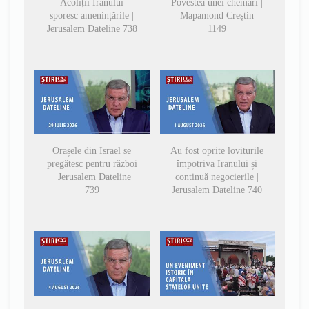
Acoliții Iranului
Povestea unei chemări |
sporesc amenințările |
Mapamond Creștin
Jerusalem Dateline 738
1149
Orașele din Israel se
Au fost oprite loviturile
pregătesc pentru război
împotriva Iranului și
| Jerusalem Dateline
continuă negocierile |
739
Jerusalem Dateline 740