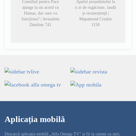
Consiliul pentru Pace
Apelul președintelui la
ajunge la un acord cu
o zi de rugăciune, laudă
Hamas, dar oare va
și recunoștință |
funcționa? | Jerusalem
Mapamond Creștin
Dateline 741
1150
Aplicația mobilă
Descarcă aplicația mobilă „Alfa Omega TV” și fii la curent cu știri,