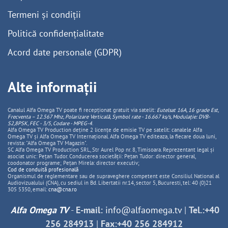
Termeni și condiții
Politică confidențialitate
Acord date personale (GDPR)
Alte informații
Canalul Alfa Omega TV poate fi recepționat gratuit via satelit:
Eutelsat 16A, 16 grade Est,
Frecventa – 12.567 Mhz, Polarizare
Vertica
lă, Symbol rate - 16.667 ks/s, Modulație: DVB-
S2,8PSK, FEC - 3/5, Codare - MPEG-4
.
Alfa Omega TV Production deține 2 licențe de emisie TV pe satelit: canalele Alfa
Omega TV și Alfa Omega TV Internațional. Alfa Omega TV editeaza, la fiecare doua luni,
revista: "Alfa Omega TV Magazin".
SC Alfa Omega TV Production SRL, Str Aurel Pop nr. 8, Timisoara. Reprezentant legal și
asociat unic: Pețan Tudor. Conducerea societății: Pețan Tudor: director general,
coodonator programe; Pețan Mirela: director executiv;
Cod de conduită profesională
Organismul de reglementare sau de supraveghere competent este Consiliul National al
Audiovizualului (CNA), cu sediul in Bd. Libertatii nr.14, sector 5, Bucuresti, tel: 40 (0)21
305 5350, email:
cna@cna.ro
Alfa Omega TV
-
E-mail:
info@alfaomega.tv
|
Tel.:+40
256 284913
|
Fax:+40 256 284912