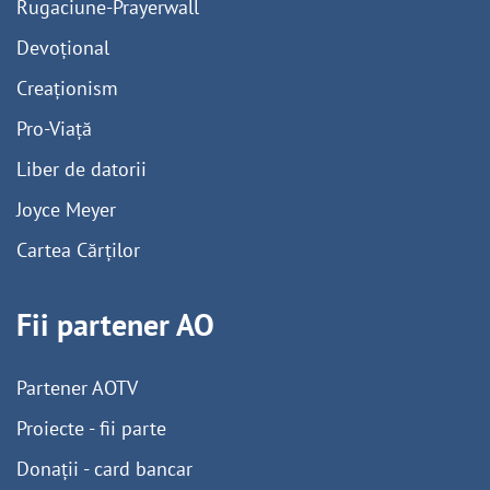
Rugaciune-Prayerwall
Devoțional
Creaționism
Pro-Viață
Liber de datorii
Joyce Meyer
Cartea Cărților
Fii partener AO
Partener AOTV
Proiecte - fii parte
Donații - card bancar