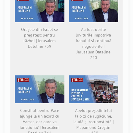
Orașele din Israel se
Au fost oprite
pregătesc pentru
loviturile împotriva
război | Jerusalem
Iranului și continuă
Dateline 739
negocierile |
Jerusalem Dateline
740
Consiliul pentru Pace
Apelul președintelui
ajunge la un acord cu
la o zi de rugăciune,
Hamas, dar oare va
laudă și recunoștință |
funcționa? | Jerusalem
Mapamond Creștin
Dateline 741
1150