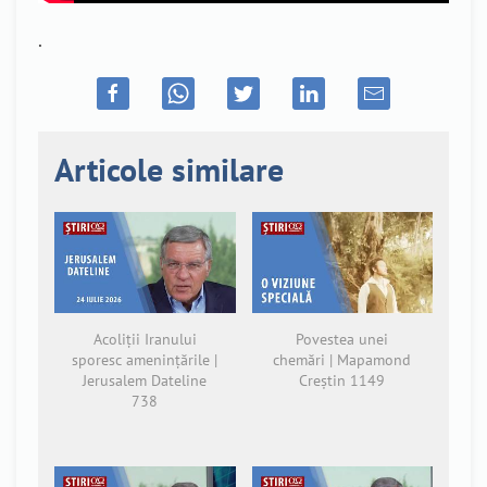
.
Articole similare
Acoliții Iranului
Povestea unei
sporesc amenințările |
chemări | Mapamond
Jerusalem Dateline
Creștin 1149
738