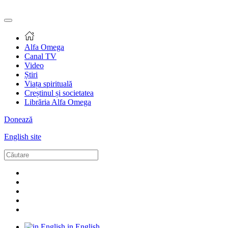
Alfa Omega
Canal TV
Video
Știri
Viața spirituală
Creștinul și societatea
Librăria Alfa Omega
Donează
English site
in English