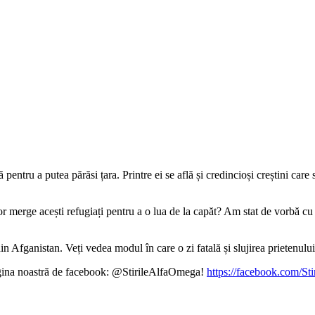
ă pentru a putea părăsi țara. Printre ei se află și credincioși creștini ca
or merge acești refugiați pentru a o lua de la capăt? Am stat de vorbă cu 
Afganistan. Veți vedea modul în care o zi fatală și slujirea prietenului 
pagina noastră de facebook: @StirileAlfaOmega!
https://facebook.com/St