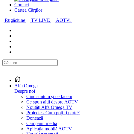
Contact
Cartea Cărților
Rugăciune
TV LIVE
AOTVi
Alfa Omega
Despre noi
Cine suntem și ce facem
Ce spun alții despre AOTV
Noutăți Alfa Omega TV
Proiecte - Cum poți fi parte?
Donează
Campanii media
Aplicația mobilă AOTV