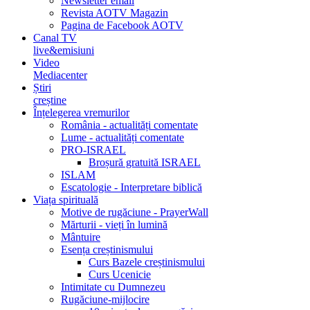
Newsletter email
Revista AOTV Magazin
Pagina de Facebook AOTV
Canal TV
live&emisiuni
Video
Mediacenter
Știri
creștine
Înțelegerea vremurilor
România - actualități comentate
Lume - actualități comentate
PRO-ISRAEL
Broșură gratuită ISRAEL
ISLAM
Escatologie - Interpretare biblică
Viața spirituală
Motive de rugăciune - PrayerWall
Mărturii - vieți în lumină
Mântuire
Esența creștinismului
Curs Bazele creștinismului
Curs Ucenicie
Intimitate cu Dumnezeu
Rugăciune-mijlocire