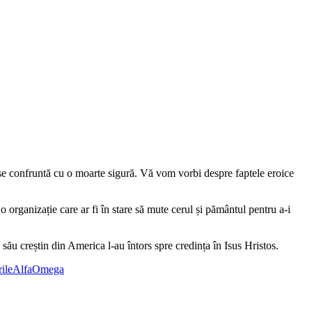
re se confruntă cu o moarte sigură. Vă vom vorbi despre faptele eroice
o organizație care ar fi în stare să mute cerul și pământul pentru a-i
său creștin din America l-au întors spre credința în Isus Hristos.
irileAlfaOmega