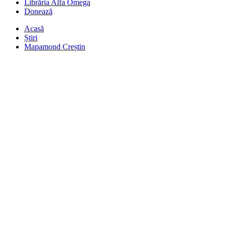
Librăria Alfa Omega
Donează
Acasă
Știri
Mapamond Creștin