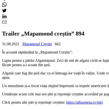
Trailer „Mapamond creștin” 894
31.08.2021
Mapamond Creștin
662
În această săptămână la „Mapamond Creștin”:
Lupta pentru a părăsi Afganistanul. Zeci de mii de afgani civili se lupt
făcute pentru a-i scoate din țară.
Afganii care fug din țară duc cu ei întreaga lor viață în valize. Unde v
ajuta.
Un musulman și-a riscat viața slujind împreună cu trupele americane din 
Urmărește acum cele mai noi știri și reportaje creștine accesând pe 
Click pentru alte știri și reportaje creștine:
https://alfaomega.tv/stiri