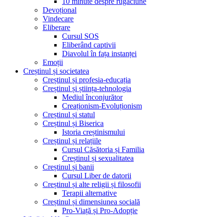
10 minute despre rugăciune
Devoțional
Vindecare
Eliberare
Cursul SOS
Eliberând captivii
Diavolul în fața instanței
Emoții
Creștinul și societatea
Creștinul și profesia-educația
Creștinul și știința-tehnologia
Mediul înconjurător
Creaționism-Evoluționism
Creștinul și statul
Creștinul și Biserica
Istoria creștinismului
Creștinul și relațiile
Cursul Căsătoria și Familia
Creștinul și sexualitatea
Creștinul și banii
Cursul Liber de datorii
Creștinul și alte religii și filosofii
Terapii alternative
Creștinul și dimensiunea socială
Pro-Viață și Pro-Adopție