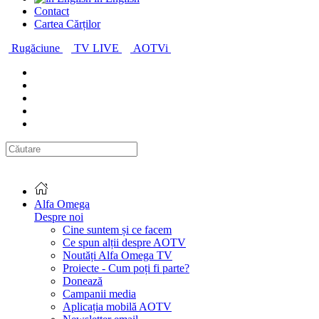
Contact
Cartea Cărților
Rugăciune
TV LIVE
AOTVi
Alfa Omega
Despre noi
Cine suntem și ce facem
Ce spun alții despre AOTV
Noutăți Alfa Omega TV
Proiecte - Cum poți fi parte?
Donează
Campanii media
Aplicația mobilă AOTV