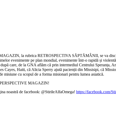
AGAZIN, la rubrica RETROSPECTIVA SĂPTĂMÂNII, se va discuta pe ma
 ultimelor evenimente pe plan mondial, evenimente într-o rapidă și violen
7, după care, de la GNA aflăm că prin intermediul Centrului Speranța, An
es Cayes, Haiti, că Alicia Sperry ajută pacienții din Missisipi, că Missio
 de misiune cu scopul de a forma misionari pentru lumea asiatică.
ĂȚI ȘI PERSPECTIVE MAGAZIN!
pagina noastră de facebook: @StirileAlfaOmega!
https://facebook.com/St