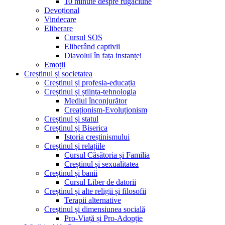
10 minute despre rugăciune
Devoțional
Vindecare
Eliberare
Cursul SOS
Eliberând captivii
Diavolul în fața instanței
Emoții
Creștinul și societatea
Creștinul și profesia-educația
Creștinul și știința-tehnologia
Mediul înconjurător
Creaționism-Evoluționism
Creștinul și statul
Creștinul și Biserica
Istoria creștinismului
Creștinul și relațiile
Cursul Căsătoria și Familia
Creștinul și sexualitatea
Creștinul și banii
Cursul Liber de datorii
Creștinul și alte religii și filosofii
Terapii alternative
Creștinul și dimensiunea socială
Pro-Viață și Pro-Adopție