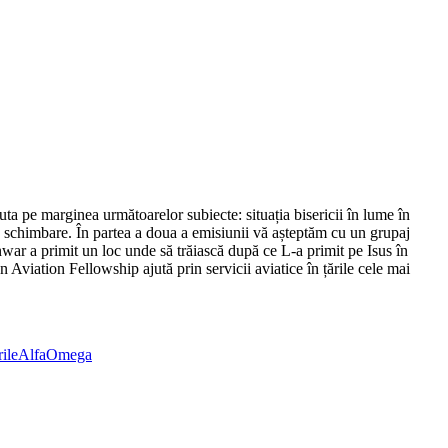
rginea următoarelor subiecte: situația bisericii în lume în
tă schimbare. În partea a doua a emisiunii vă așteptăm cu un grupaj
war a primit un loc unde să trăiască după ce L-a primit pe Isus în
n Aviation Fellowship ajută prin servicii aviatice în țările cele mai
irileAlfaOmega