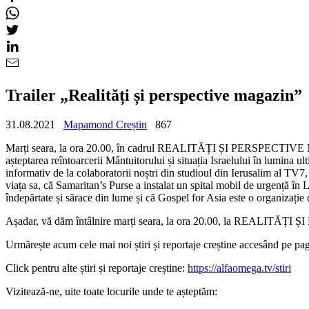
Trailer „Realități și perspective magazin”
31.08.2021
Mapamond Creștin
867
Marți seara, la ora 20.00, în cadrul REALITĂȚI ȘI PERSPECTIVE M
așteptarea reîntoarcerii Mântuitorului și situația Israelului în lumina
informativ de la colaboratorii noștri din studioul din Ierusalim al TV
viața sa, că Samaritan’s Purse a instalat un spital mobil de urgență în L
îndepărtate și sărace din lume și că Gospel for Asia este o organizație
Așadar, vă dăm întâlnire marți seara, la ora 20.00, la REALIT
Urmărește acum cele mai noi știri și reportaje creștine accesând pe 
Click pentru alte știri și reportaje creștine:
https://alfaomega.tv/stiri
Vizitează-ne, uite toate locurile unde te așteptăm: