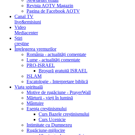
Newsletter email
Revista AOTV Magazin
Pagina de Facebook AOTV
Canal TV
live&emisiuni
Video
Mediacenter
Știri
creștine
Înțelegerea vremurilor
România - actualități comentate
Lume - actualități comentate
PRO-ISRAEL
Broșură gratuită ISRAEL
ISLAM
Escatologie - Interpretare biblică
Viața spirituală
Motive de rugăciune - PrayerWall
Mărturii - vieți în lumină
Mântuire
Esența creștinismului
Curs Bazele creștinismului
Curs Ucenicie
Intimitate cu Dumnezeu
Rugăciune-mijlocire