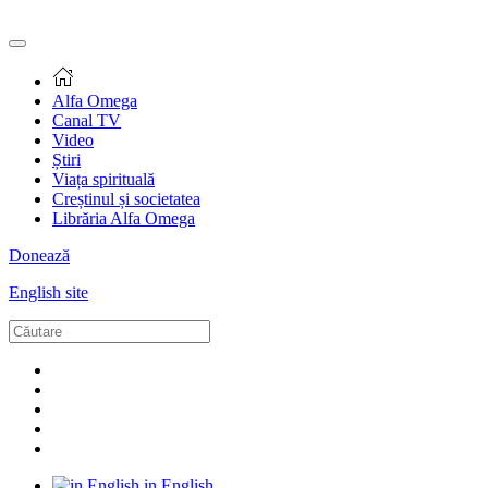
Alfa Omega
Canal TV
Video
Știri
Viața spirituală
Creștinul și societatea
Librăria Alfa Omega
Donează
English site
in English