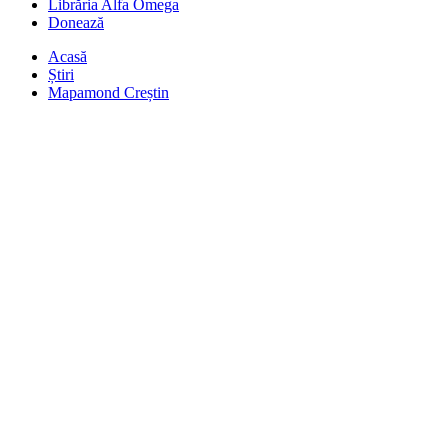
Librăria Alfa Omega
Donează
Acasă
Știri
Mapamond Creștin