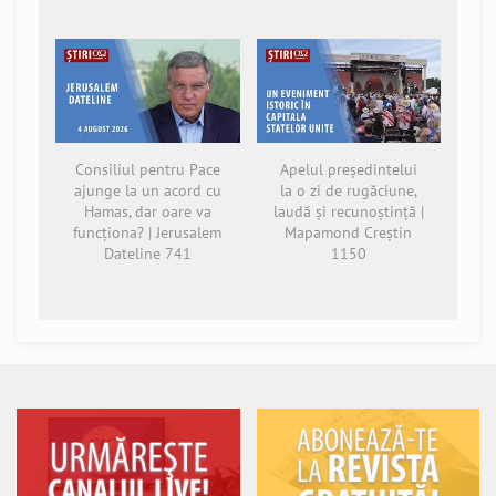
Consiliul pentru Pace
Apelul președintelui
ajunge la un acord cu
la o zi de rugăciune,
Hamas, dar oare va
laudă și recunoștință |
funcționa? | Jerusalem
Mapamond Creștin
Dateline 741
1150