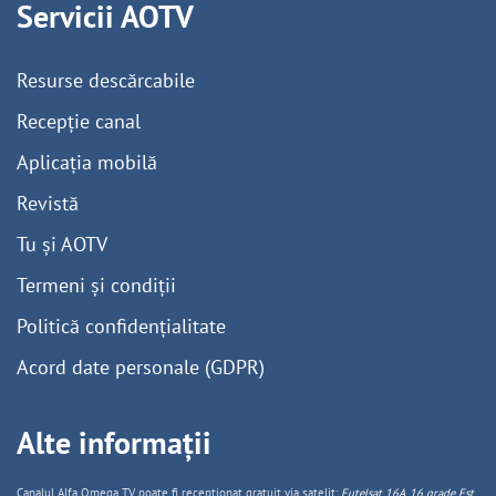
Servicii AOTV
Resurse descărcabile
Recepție canal
Aplicația mobilă
Revistă
Tu și AOTV
Termeni și condiții
Politică confidențialitate
Acord date personale (GDPR)
Alte informații
Canalul Alfa Omega TV poate fi recepționat gratuit via satelit:
Eutelsat 16A, 16 grade Est,