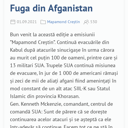
Fuga din Afganistan
01.09.2021
Mapamond Creștin
530
Bun venit la această ediție a emisiunii
”Mapamond Creștin”. Continuă evacuările din
Kabul după atacurile sinucigașe în urma cărora
au murit cel puțin 100 de oameni, printre care și
13 militari SUA. Trupele SUA continuă misiunea
de evacuare, în jur de 1 000 de americani rămași
și zeci de mii de aliați afgani fiind amenințați în
mod constant de un alt atac SIIL-K sau Statul
Islamic din provincia Khorasan.
Gen. Kenneth Mckenzie, comandant, centrul de
comandă SUA: Sunt de părere că se dorește
continuarea acelor atacuri și se așteptă ca ele
într-adevăr să continue. Facem tot ce ne stă în