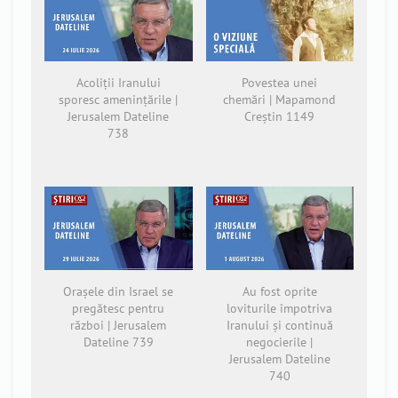
Acoliții Iranului
Povestea unei
sporesc amenințările |
chemări | Mapamond
Jerusalem Dateline
Creștin 1149
738
Orașele din Israel se
Au fost oprite
pregătesc pentru
loviturile împotriva
război | Jerusalem
Iranului și continuă
Dateline 739
negocierile |
Jerusalem Dateline
740