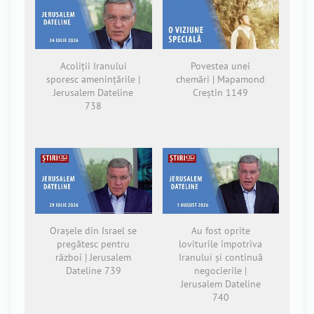
Acoliții Iranului
Povestea unei
sporesc amenințările |
chemări | Mapamond
Jerusalem Dateline
Creștin 1149
738
Orașele din Israel se
Au fost oprite
pregătesc pentru
loviturile împotriva
război | Jerusalem
Iranului și continuă
Dateline 739
negocierile |
Jerusalem Dateline
740