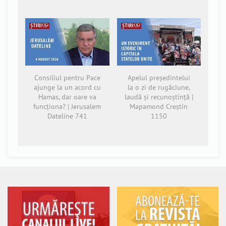
Consiliul pentru Pace
Apelul președintelui
ajunge la un acord cu
la o zi de rugăciune,
Hamas, dar oare va
laudă și recunoștință |
funcționa? | Jerusalem
Mapamond Creștin
Dateline 741
1150