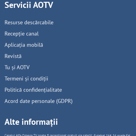
Servicii AOTV
Resurse descărcabile
Recepție canal
Aplicația mobilă
Revistă
Tu și AOTV
Termeni și condiții
Politică confidențialitate
Acord date personale (GDPR)
Alte informații
Canalul Alfa Omega TV poate fi recepționat gratuit via satelit:
Eutelsat 16A, 16 grade Est,