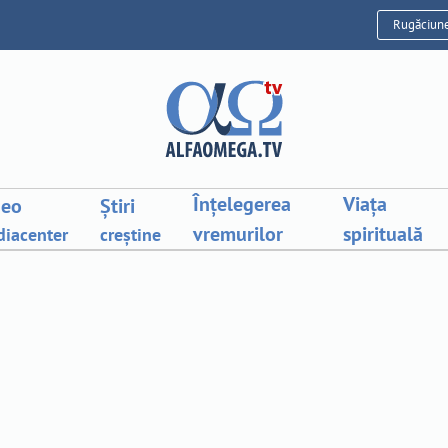
Rugăciun
Înțelegerea
Viața
deo
Știri
vremurilor
spirituală
iacenter
creștine