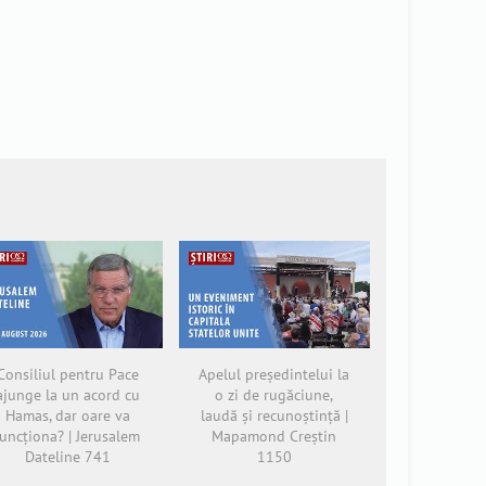
Consiliul pentru Pace
Apelul președintelui la
ajunge la un acord cu
o zi de rugăciune,
Hamas, dar oare va
laudă și recunoștință |
funcționa? | Jerusalem
Mapamond Creștin
Dateline 741
1150