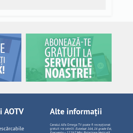
ii AOTV
Alte informații
Canalul Alfa Omega TV poate fi recepționat
escărcabile
gratuit via satelit:
Eutelsat 16A, 16 grade Est,
Frecventa – 12.567 Mhz, Polarizare
Vertica
lă,