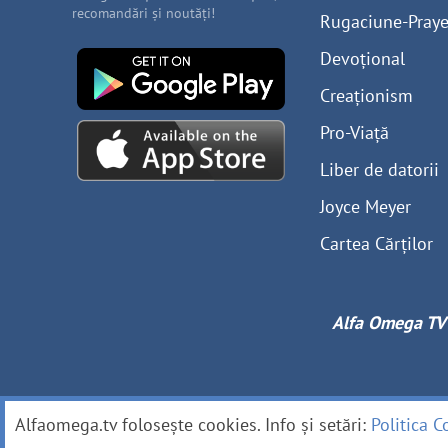
recomandări și noutăți!
Rugaciune-Praye
Devoțional
Creaționism
Pro-Viață
Liber de datorii
Joyce Meyer
Cartea Cărților
Alfa Omega TV
Alfaomega.tv folosește cookies. Info și setări:
Politica C