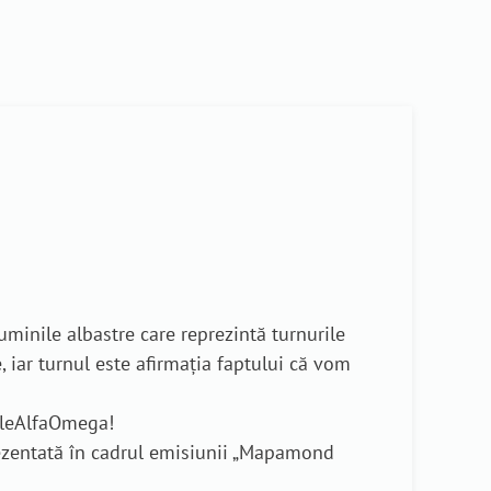
minile albastre care reprezintă turnurile
iar turnul este afirmația faptului că vom
rileAlfaOmega!
ezentată în cadrul emisiunii „Mapamond