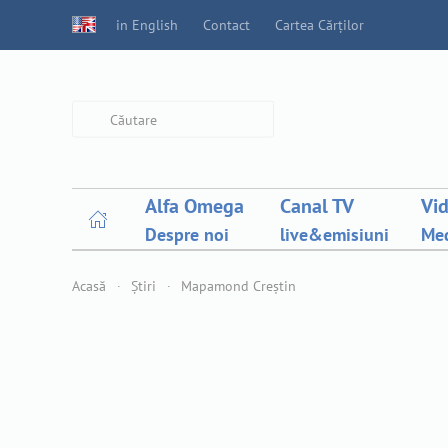
in English
Contact
Cartea Cărților
Type 2 or more characters for
results.
Alfa Omega
Canal TV
Vi
Despre noi
live&emisiuni
Med
Acasă
Știri
Mapamond Creștin