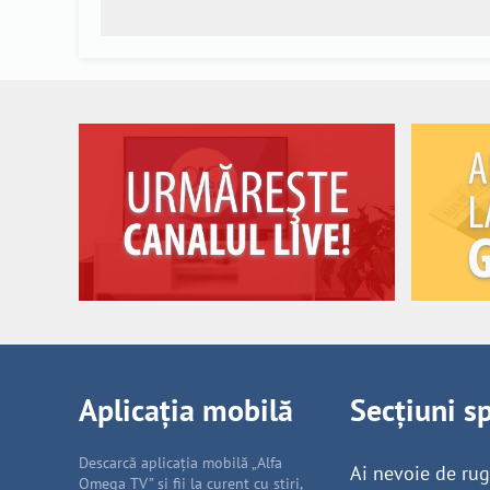
Aplicația mobilă
Secțiuni s
Descarcă aplicația mobilă „Alfa
Ai nevoie de ru
Omega TV” și fii la curent cu știri,