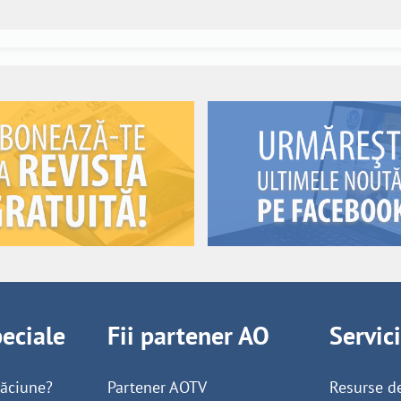
peciale
Fii partener AO
Servic
găciune?
Partener AOTV
Resurse d