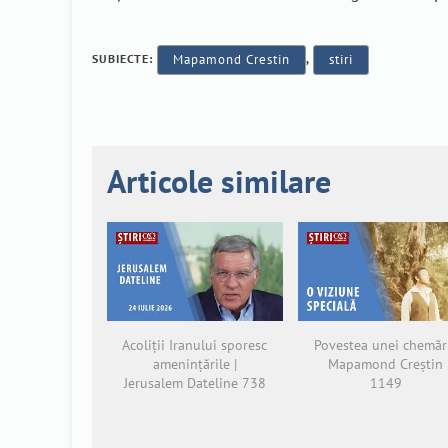
SUBIECTE:
Mapamond Crestin
,
stiri
Articole similare
Acoliții Iranului sporesc
Povestea unei chemări
amenințările |
Mapamond Creștin
Jerusalem Dateline 738
1149