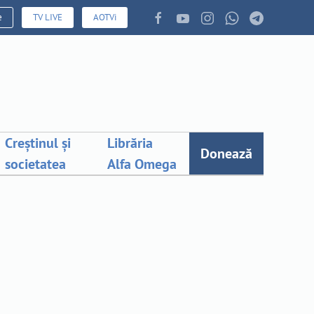
e
TV LIVE
AOTVi
Creștinul și
Librăria
Donează
societatea
Alfa Omega