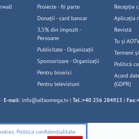
rwall
Proiecte - fii parte
Recepție c
Donații - card bancar
Aplicația 
3,5% din impozit -
Revistă
Persoane
Tu și AOT
Publicitate - Organizații
Termeni și
Sponsorizare - Organizații
Politică co
Pentru biserici
Acord dat
Pentru televiziuni
(GDPR)
-
E-mail:
info@alfaomega.tv
|
Tel.:+40 256 284913
|
Fax:
ookies
.
Politica confidențialitate
.