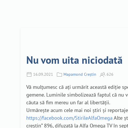
Nu vom uita niciodată
16.09.2021
Mapamond Creștin
626
Vă mulțumesc că ați urmărit această ediție spe
gemene. Luminile simbolizează faptul că nu vo
căuta să fim mereu un far al libertății.
Urmărește acum cele mai noi știri și reporta
https://facebook.com/StirileAlfaOmega
Alte șt
creștin” 896, difuzată la Alfa Omega TV în se