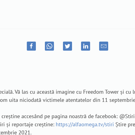
cială. Vă las cu această imagine cu Freedom Tower și cu lu
m uita niciodată victimele atentatelor din 11 septembrie, 
je creștine accesând pe pagina noastră de facebook: @Sti
iri și reportaje creștine:
https://alfaomega.tv/stiri
Știre pr
ptembrie 2021.