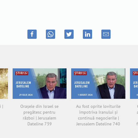
 |
Orașele din Israel se
Au fost oprite loviturile
pregătesc pentru
împotriva Iranului și
război | Jerusalem
continuă negocierile |
Dateline 739
Jerusalem Dateline 740