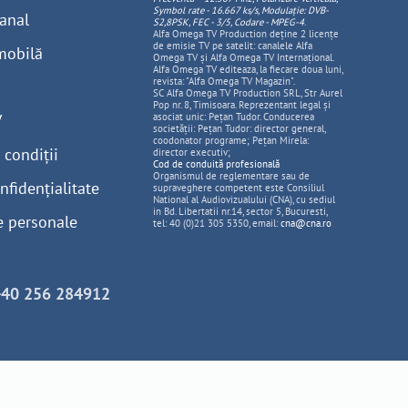
Symbol rate - 16.667 ks/s, Modulație: DVB-
anal
S2,8PSK, FEC - 3/5, Codare - MPEG-4
.
Alfa Omega TV Production deține 2 licențe
de emisie TV pe satelit: canalele Alfa
mobilă
Omega TV și Alfa Omega TV Internațional.
Alfa Omega TV editeaza, la fiecare doua luni,
revista: "Alfa Omega TV Magazin".
SC Alfa Omega TV Production SRL, Str Aurel
Pop nr. 8, Timisoara. Reprezentant legal și
V
asociat unic: Pețan Tudor. Conducerea
societății: Pețan Tudor: director general,
coodonator programe; Pețan Mirela:
 condiții
director executiv;
Cod de conduită profesională
Organismul de reglementare sau de
nfidențialitate
supraveghere competent este Consiliul
National al Audiovizualului (CNA), cu sediul
in Bd. Libertatii nr.14, sector 5, Bucuresti,
e personale
tel: 40 (0)21 305 5350, email:
cna@cna.ro
+40 256 284912