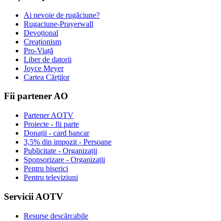
Ai nevoie de rugăciune?
Rugaciune-Prayerwall
Devoțional
Creaționism
Pro-Viață
Liber de datorii
Joyce Meyer
Cartea Cărților
Fii partener AO
Partener AOTV
Proiecte - fii parte
Donații - card bancar
3,5% din impozit - Persoane
Publicitate - Organizații
Sponsorizare - Organizații
Pentru biserici
Pentru televiziuni
Servicii AOTV
Resurse descărcabile