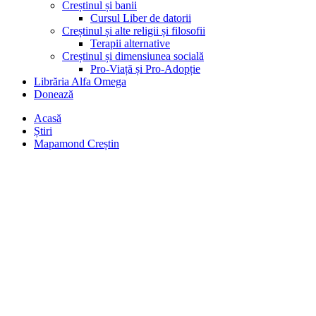
Creștinul și banii
Cursul Liber de datorii
Creștinul și alte religii și filosofii
Terapii alternative
Creștinul și dimensiunea socială
Pro-Viață și Pro-Adopție
Librăria Alfa Omega
Donează
Acasă
Știri
Mapamond Creștin