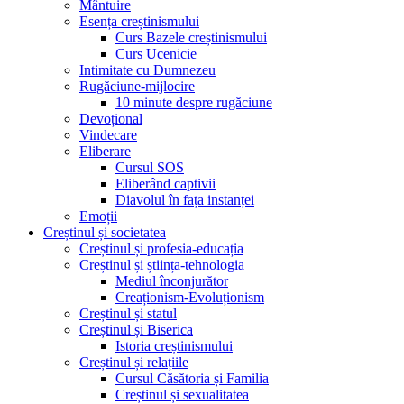
Mântuire
Esența creștinismului
Curs Bazele creștinismului
Curs Ucenicie
Intimitate cu Dumnezeu
Rugăciune-mijlocire
10 minute despre rugăciune
Devoțional
Vindecare
Eliberare
Cursul SOS
Eliberând captivii
Diavolul în fața instanței
Emoții
Creștinul și societatea
Creștinul și profesia-educația
Creștinul și știința-tehnologia
Mediul înconjurător
Creaționism-Evoluționism
Creștinul și statul
Creștinul și Biserica
Istoria creștinismului
Creștinul și relațiile
Cursul Căsătoria și Familia
Creștinul și sexualitatea