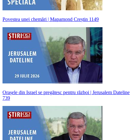
Povestea unei chemări | Mapamond Creștin 1149
Orașele din Israel se pregătesc pentru război | Jerusalem Dateline
739