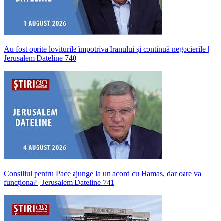
Au fost oprite loviturile împotriva Iranului și continuă negocierile |
Jerusalem Dateline 740
Consiliul pentru Pace ajunge la un acord cu Hamas, dar oare va
funcționa? | Jerusalem Dateline 741