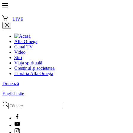
LIVE
Alfa Omega
Canal TV
Video
Știri
Viața spirituală
Creștinul și societatea
Librăria Alfa Omega
Donează
English site