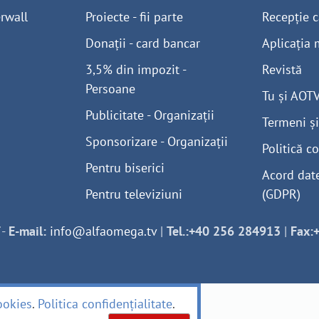
rwall
Proiecte - fii parte
Recepție c
Donații - card bancar
Aplicația 
3,5% din impozit -
Revistă
Persoane
Tu și AOT
Publicitate - Organizații
Termeni și
Sponsorizare - Organizații
Politică co
Pentru biserici
Acord dat
Pentru televiziuni
(GDPR)
-
E-mail:
info@alfaomega.tv
|
Tel.:+40 256 284913
|
Fax:
ookies
.
Politica confidențialitate
.