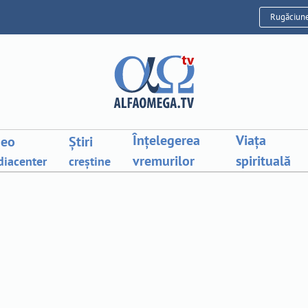
Rugăciun
Înțelegerea
Viața
deo
Știri
vremurilor
spirituală
iacenter
creștine