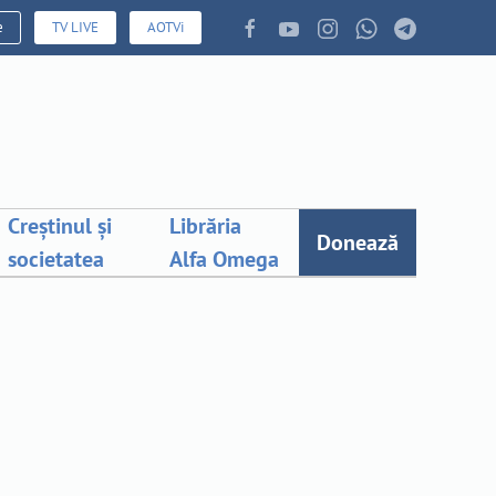
e
TV LIVE
AOTVi
Creștinul și
Librăria
Donează
societatea
Alfa Omega