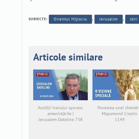
SUBIECTE:
Orientul Mijlociu
,
Ierusalim
,
stiri
Articole similare
Acoliții Iranului sporesc
Povestea unei chemări
amenințările |
Mapamond Creștin
Jerusalem Dateline 738
1149