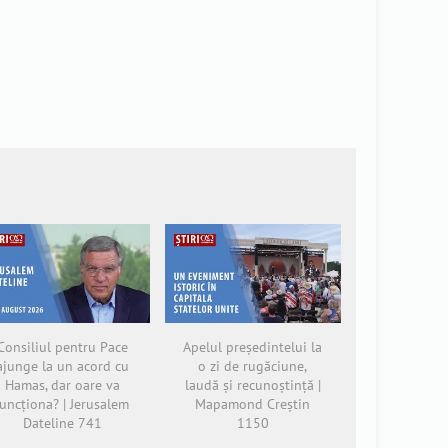
Consiliul pentru Pace
Apelul președintelui la
ajunge la un acord cu
o zi de rugăciune,
Hamas, dar oare va
laudă și recunoștință |
funcționa? | Jerusalem
Mapamond Creștin
Dateline 741
1150