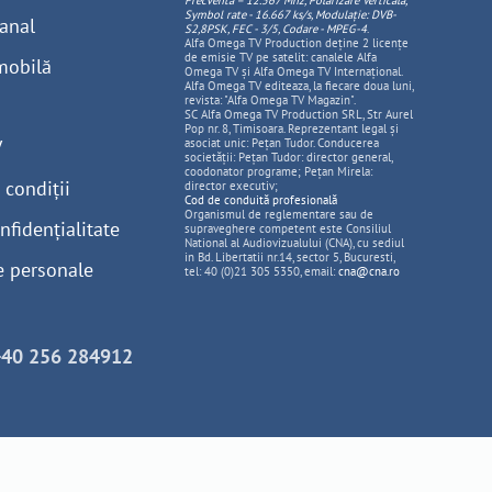
Frecventa – 12.567 Mhz, Polarizare
Vertica
lă,
Symbol rate - 16.667 ks/s, Modulație: DVB-
anal
S2,8PSK, FEC - 3/5, Codare - MPEG-4
.
Alfa Omega TV Production deține 2 licențe
de emisie TV pe satelit: canalele Alfa
mobilă
Omega TV și Alfa Omega TV Internațional.
Alfa Omega TV editeaza, la fiecare doua luni,
revista: "Alfa Omega TV Magazin".
SC Alfa Omega TV Production SRL, Str Aurel
Pop nr. 8, Timisoara. Reprezentant legal și
V
asociat unic: Pețan Tudor. Conducerea
societății: Pețan Tudor: director general,
coodonator programe; Pețan Mirela:
 condiții
director executiv;
Cod de conduită profesională
Organismul de reglementare sau de
nfidențialitate
supraveghere competent este Consiliul
National al Audiovizualului (CNA), cu sediul
in Bd. Libertatii nr.14, sector 5, Bucuresti,
e personale
tel: 40 (0)21 305 5350, email:
cna@cna.ro
+40 256 284912