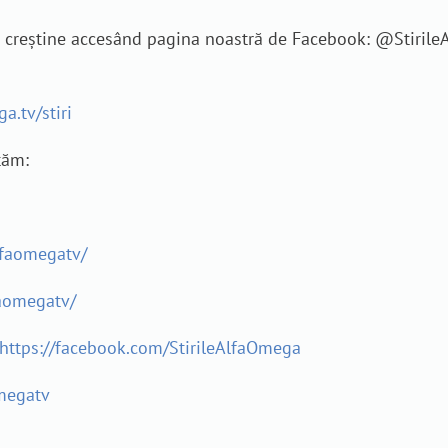
je creștine accesând pagina noastră de Facebook: @Stiril
a.tv/stiri
tăm:
lfaomegatv/
aomegatv/
https://facebook.com/StirileAlfaOmega
megatv