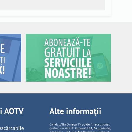
ii AOTV
Alte informații
Canalul Alfa Omega TV poate fi recepționat
escărcabile
gratuit via satelit:
Eutelsat 16A, 16 grade Est,