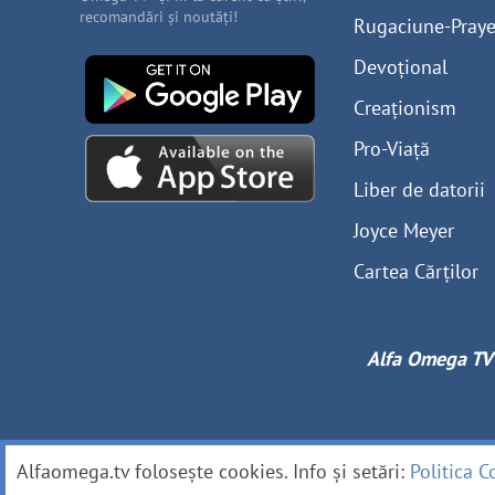
recomandări și noutăți!
Rugaciune-Praye
Devoțional
Creaționism
Pro-Viață
Liber de datorii
Joyce Meyer
Cartea Cărților
Alfa Omega TV
Alfaomega.tv folosește cookies. Info și setări:
Politica C