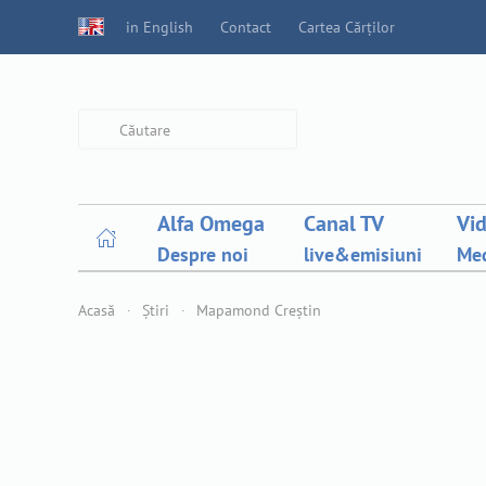
in English
Contact
Cartea Cărților
Type 2 or more characters for
results.
Alfa Omega
Canal TV
Vi
Despre noi
live&emisiuni
Med
Acasă
Știri
Mapamond Creștin