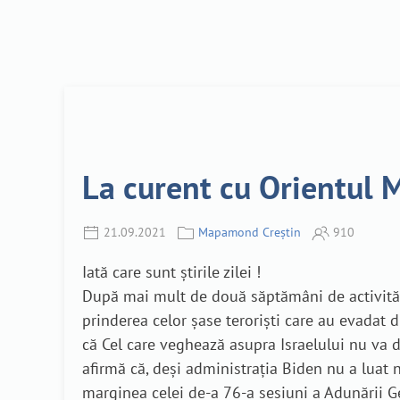
La curent cu Orientul M
21.09.2021
Mapamond Creștin
910
Iată care sunt știrile zilei !
După mai mult de două săptămâni de activități 
prinderea celor șase teroriști care au evadat d
că Cel care veghează asupra Israelului nu va 
afirmă că, deși administrația Biden nu a luat n
marginea celei de-a 76-a sesiuni a Adunării 