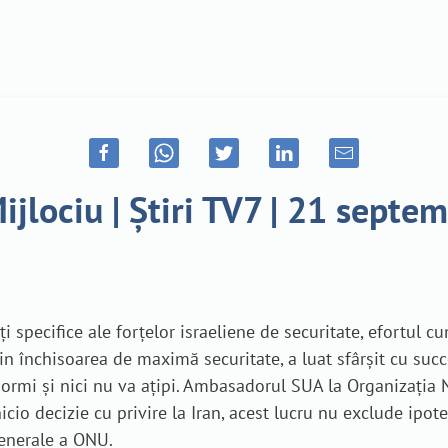
ijlociu | Știri TV7 | 21 septe
specifice ale forțelor israeliene de securitate, efortul cu
in închisoarea de maximă securitate, a luat sfârșit cu succ
dormi și nici nu va ațipi. Ambasadorul SUA la Organizația 
icio decizie cu privire la Iran, acest lucru nu exclude ipote
Generale a ONU.