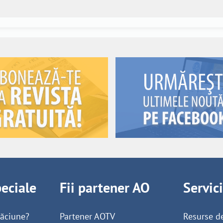
peciale
Fii partener AO
Servic
găciune?
Partener AOTV
Resurse d