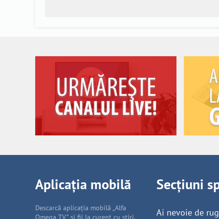
Aplicația mobilă
Secțiuni s
Descarcă aplicația mobilă „Alfa
Ai nevoie de ru
Omega TV” și fii la curent cu știri,