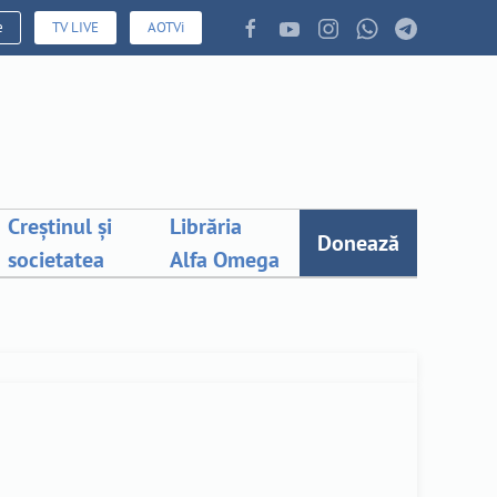
e
TV LIVE
AOTVi
Creștinul și
Librăria
Donează
societatea
Alfa Omega