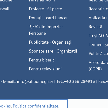
rwall
Proiecte - fii parte
Recepție c
Donații - card bancar
Aplicația 
3,5% din impozit -
Revistă
Persoane
Tu și AOT
Publicitate - Organizații
Termeni și
Sponsorizare - Organizații
Politică co
Pentru biserici
Acord dat
Pentru televiziuni
(GDPR)
-
E-mail:
info@alfaomega.tv
|
Tel.:+40 256 284913
|
Fax:
ookies
.
Politica confidențialitate
.