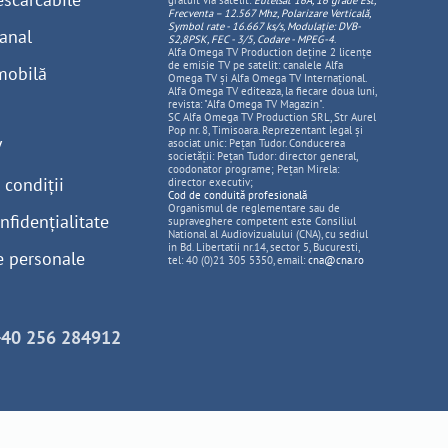
gratuit via satelit:
Eutelsat 16A, 16 grade Est,
Frecventa – 12.567 Mhz, Polarizare
Vertica
lă,
Symbol rate - 16.667 ks/s, Modulație: DVB-
anal
S2,8PSK, FEC - 3/5, Codare - MPEG-4
.
Alfa Omega TV Production deține 2 licențe
de emisie TV pe satelit: canalele Alfa
mobilă
Omega TV și Alfa Omega TV Internațional.
Alfa Omega TV editeaza, la fiecare doua luni,
revista: "Alfa Omega TV Magazin".
SC Alfa Omega TV Production SRL, Str Aurel
Pop nr. 8, Timisoara. Reprezentant legal și
V
asociat unic: Pețan Tudor. Conducerea
societății: Pețan Tudor: director general,
coodonator programe; Pețan Mirela:
 condiții
director executiv;
Cod de conduită profesională
Organismul de reglementare sau de
nfidențialitate
supraveghere competent este Consiliul
National al Audiovizualului (CNA), cu sediul
in Bd. Libertatii nr.14, sector 5, Bucuresti,
e personale
tel: 40 (0)21 305 5350, email:
cna@cna.ro
+40 256 284912