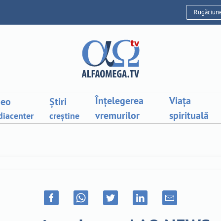
Rugăciun
Înțelegerea
Viața
deo
Știri
vremurilor
spirituală
iacenter
creștine