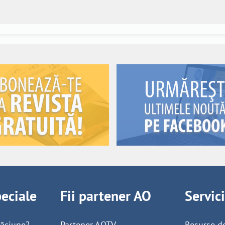
peciale
Fii partener AO
Servic
găciune?
Partener AOTV
Resurse d