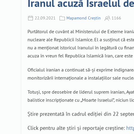
Iranul acuză Israelul d
22.09.2021
Mapamond Creștin
1166
Purtătorul de cuvânt al Ministerului de Externe irani
nucleare ale Republicii Islamice. El a susținut că est
nu a menționat istoricul Iranului în legătură cu fina
acuza în vreun fel Republica Islamică Iran, care este
Oficialul iranian a continuat să-și exprime indignare
monitorizării internaționale a instalațiilor sale nucle
Totuși, spre deosebire de liderul suprem iranian, Ayat
balistice inscripționate cu „Moarte Israelui”, niciun l
Știre prezentată în cadrul ediției din 22 sep
Click pentru alte știri și reportaje creștine:
htt