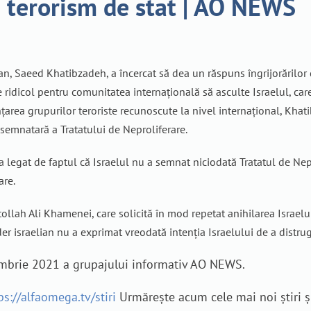
e terorism de stat | AO NEWS
an, Saeed Khatibzadeh, a încercat să dea un răspuns îngrijorărilor c
e ridicol pentru comunitatea internațională să asculte Israelul, care
nțarea grupurilor teroriste recunoscute la nivel internațional, Khat
 semnatară a Tratatului de Neproliferare.
a legat de faptul că Israelul nu a semnat niciodată Tratatul de Nep
are.
ollah Ali Khamenei, care solicită în mod repetat anihilarea Israelulu
ider israelian nu a exprimat vreodată intenția Israelului de a distru
tembrie 2021 a grupajului informativ AO NEWS.
ps://alfaomega.tv/stiri
Urmărește acum cele mai noi știri ș