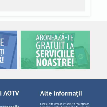
ii AOTV
Alte informații
Canalul Alfa Omega TV poate fi recepționat
escărcabile