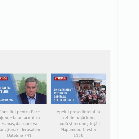
Consiliul pentru Pace
Apelul președintelui la
ajunge la un acord cu
o zi de rugăciune,
Hamas, dar oare va
laudă și recunoștință |
funcționa? | Jerusalem
Mapamond Creștin
Dateline 741
1150