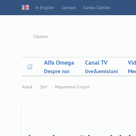
in English
Contact
Cartea Cărților
Type 2 or more characters for
results.
Alfa Omega
Canal TV
Vi
Despre noi
live&emisiuni
Med
Acasă
Știri
Mapamond Creștin