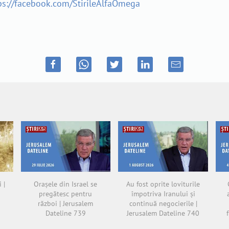
ps://facebook.com/StirileAlfaOmega
 |
Orașele din Israel se
Au fost oprite loviturile
pregătesc pentru
împotriva Iranului și
război | Jerusalem
continuă negocierile |
Dateline 739
Jerusalem Dateline 740