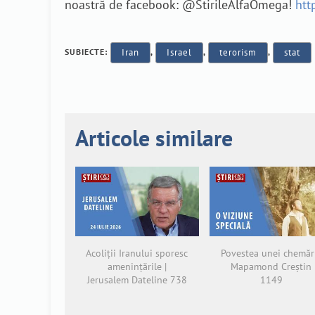
noastră de facebook: @StirileAlfaOmega!
htt
SUBIECTE:
Iran
,
Israel
,
terorism
,
stat
Articole similare
Acoliții Iranului sporesc
Povestea unei chemări
amenințările |
Mapamond Creștin
Jerusalem Dateline 738
1149