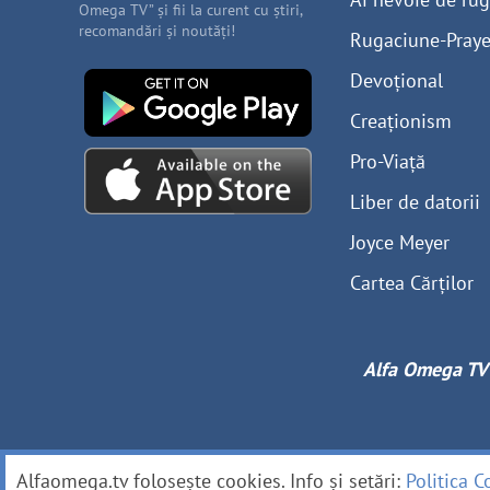
Omega TV” și fii la curent cu știri,
recomandări și noutăți!
Rugaciune-Praye
Devoțional
Creaționism
Pro-Viață
Liber de datorii
Joyce Meyer
Cartea Cărților
Alfa Omega TV
Alfaomega.tv folosește cookies. Info și setări:
Politica C