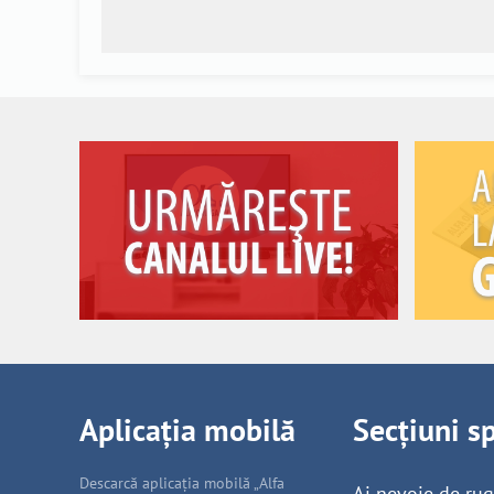
Aplicația mobilă
Secțiuni s
Descarcă aplicația mobilă „Alfa
Ai nevoie de ru