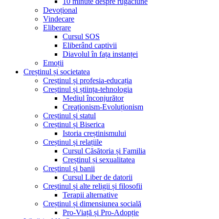
10 minute despre rugăciune
Devoțional
Vindecare
Eliberare
Cursul SOS
Eliberând captivii
Diavolul în fața instanței
Emoții
Creștinul și societatea
Creștinul și profesia-educația
Creștinul și știința-tehnologia
Mediul înconjurător
Creaționism-Evoluționism
Creștinul și statul
Creștinul și Biserica
Istoria creștinismului
Creștinul și relațiile
Cursul Căsătoria și Familia
Creștinul și sexualitatea
Creștinul și banii
Cursul Liber de datorii
Creștinul și alte religii și filosofii
Terapii alternative
Creștinul și dimensiunea socială
Pro-Viață și Pro-Adopție