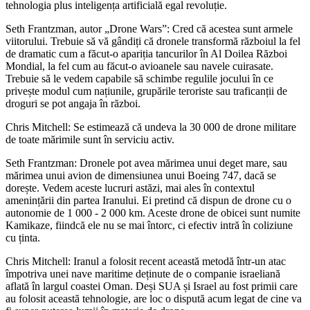
tehnologia plus inteligența artificială egal revoluție.
Seth Frantzman, autor „Drone Wars”: Cred că acestea sunt armele
viitorului. Trebuie să vă gândiți că dronele transformă războiul la fel
de dramatic cum a făcut-o apariția tancurilor în Al Doilea Război
Mondial, la fel cum au făcut-o avioanele sau navele cuirasate.
Trebuie să le vedem capabile să schimbe regulile jocului în ce
privește modul cum națiunile, grupările teroriste sau traficanții de
droguri se pot angaja în război.
Chris Mitchell: Se estimează că undeva la 30 000 de drone militare
de toate mărimile sunt în serviciu activ.
Seth Frantzman: Dronele pot avea mărimea unui deget mare, sau
mărimea unui avion de dimensiunea unui Boeing 747, dacă se
dorește. Vedem aceste lucruri astăzi, mai ales în contextul
amenințării din partea Iranului. Ei pretind că dispun de drone cu o
autonomie de 1 000 - 2 000 km. Aceste drone de obicei sunt numite
Kamikaze, fiindcă ele nu se mai întorc, ci efectiv intră în coliziune
cu ținta.
Chris Mitchell: Iranul a folosit recent această metodă într-un atac
împotriva unei nave maritime deținute de o companie israeliană
aflată în largul coastei Oman. Deși SUA și Israel au fost primii care
au folosit această tehnologie, are loc o dispută acum legat de cine va