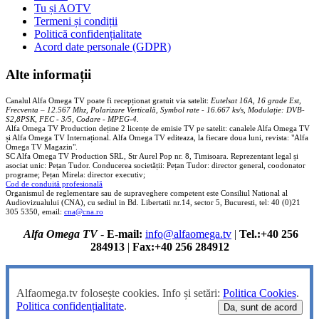
Tu și AOTV
Termeni și condiții
Politică confidențialitate
Acord date personale (GDPR)
Alte informații
Canalul Alfa Omega TV poate fi recepționat gratuit via satelit:
Eutelsat 16A, 16 grade Est,
Frecventa – 12.567 Mhz, Polarizare
Vertica
lă, Symbol rate - 16.667 ks/s, Modulație: DVB-
S2,8PSK, FEC - 3/5, Codare - MPEG-4
.
Alfa Omega TV Production deține 2 licențe de emisie TV pe satelit: canalele Alfa Omega TV
și Alfa Omega TV Internațional. Alfa Omega TV editeaza, la fiecare doua luni, revista: "Alfa
Omega TV Magazin".
SC Alfa Omega TV Production SRL, Str Aurel Pop nr. 8, Timisoara. Reprezentant legal și
asociat unic: Pețan Tudor. Conducerea societății: Pețan Tudor: director general, coodonator
programe; Pețan Mirela: director executiv;
Cod de conduită profesională
Organismul de reglementare sau de supraveghere competent este Consiliul National al
Audiovizualului (CNA), cu sediul in Bd. Libertatii nr.14, sector 5, Bucuresti, tel: 40 (0)21
305 5350, email:
cna@cna.ro
Alfa Omega TV
-
E-mail:
info@alfaomega.tv
|
Tel.:+40 256
284913
|
Fax:+40 256 284912
Alfaomega.tv folosește cookies. Info și setări:
Politica Cookies
.
Politica confidențialitate
.
Da, sunt de acord