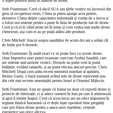
fi super-puterea lumii în materie de drone.
Seth Frantzman: Cred că dacă SUA sau țările vestice nu lucrează din
greu să recupereze teren, China ar putea ajunge acea putere,
deoarece China deține capacitatea industrială și voința de a inova și
a folosi noi sisteme pentru a pune în linia de producție mii de drone.
Cred și că ei le vând peste tot în lume și vom vedea mai multe drone
chinezești, așa cum ei au pe piață atâtea alte produse.
Chris Mitchell: Atacul asupra saudiților de acum doi ani a arătat cât
de letale pot fi dronele.
Seth Frantzman: Îți arată exact ce se poate face cu aceste drone,
chiar împotriva unei puteri avansate cum este Arabia Saudită, care
are sisteme anti-aeriene vestice. Dronele au putut veni la joasă
înălțime, evitând radarele, și au putut efectua atacuri precise. Chris
Mitchell: După cum arăta recent ministrul israelian al apărării,
Benny Gantz, o bază iraniană având sute de drone reprezintă una
din cele mai recente amenințări pentru Israel și Orientul Mijlociu.
Seth Frantzman: Asta ne spune că Iranul nu doar că exportă drone și
proiecte de fabricație, ci și aduce oameni în Iran pe care îi antrenează
și apoi îi trimite înapoi. Cred că acest lucru are un efect important în
regiune fiindcă înseamnă că ei dețin niște operatori bine pregătiți
care pot folosi drone pentru a ataca nave maritime, centrale
energetice sau orice altceva.