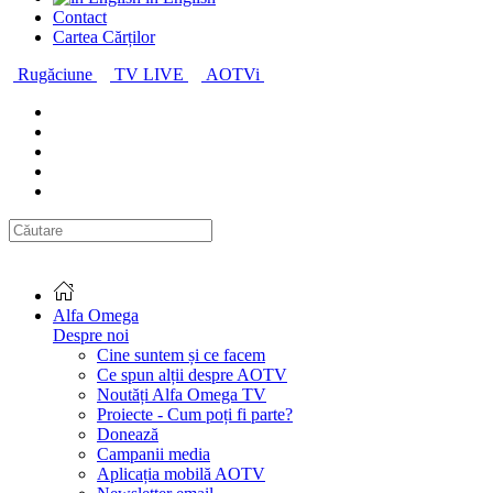
Contact
Cartea Cărților
Rugăciune
TV LIVE
AOTVi
Alfa Omega
Despre noi
Cine suntem și ce facem
Ce spun alții despre AOTV
Noutăți Alfa Omega TV
Proiecte - Cum poți fi parte?
Donează
Campanii media
Aplicația mobilă AOTV