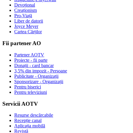
Devoțional
Creaționism
Pro-Viață
Liber de datorii
Joyce Meyer
Cartea Cărților
Fii partener AO
Partener AOTV
Proiecte - fii parte
Donații - card bancar
3,5% din impozit - Persoane
Publicitate - Organizații
Sponsorizare - Organizații
Pentru biserici
Pentru televiziuni
Servicii AOTV
Resurse descărcabile
Recepție canal
Aplicația mobilă
Revistă