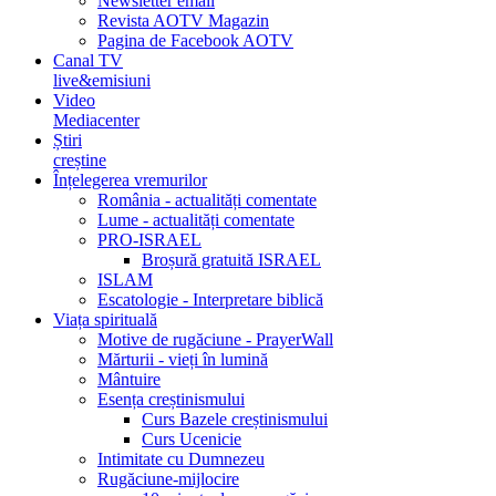
Newsletter email
Revista AOTV Magazin
Pagina de Facebook AOTV
Canal TV
live&emisiuni
Video
Mediacenter
Știri
creștine
Înțelegerea vremurilor
România - actualități comentate
Lume - actualități comentate
PRO-ISRAEL
Broșură gratuită ISRAEL
ISLAM
Escatologie - Interpretare biblică
Viața spirituală
Motive de rugăciune - PrayerWall
Mărturii - vieți în lumină
Mântuire
Esența creștinismului
Curs Bazele creștinismului
Curs Ucenicie
Intimitate cu Dumnezeu
Rugăciune-mijlocire