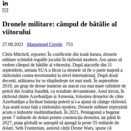
Dronele militare: câmpul de bătălie al
viitorului
27.09.2021
Mapamond Creștin
753
Chris Mitchell, reporter: În conflictele din toată lumea, dronele
militare schimbă regulile jocului în războiul modern. Am ajuns să
vedem câmpul de bătălie al viitorului. După atacurile din 11
septembrie, armata SUA a făcut ca dronele să fie o parte majoră a
războiului contra terorismului la nivel internațional. După două
decenii, utilizarea lor se răspândește tot mai mult. În septembrie
2019, un grup de drone iraniene au atacat cea mai mare rafinărie de
petrol din Arabia Saudită, cu rezultate devastatoare. Anul trecut, în
războiul dintre Azerbaidjan și Armenia, folosirea dronelor de către
Azerbaidjan a înclinat balanța puterii și i-a ajutat să câștige războiul.
Așa arată noua față a războiului modern. Dronele militare reprezintă
acum o industrie multimiliardară. În 2021, Pentagonul a bugetat
peste 7 miliarde de dolari pentru construcția dronelor, iar până în
2027, piața globală se așteaptă să ajungă la peste 55 miliarde de
dolari. Seth Frantzman, autorul cărții Drone Wars, spune că