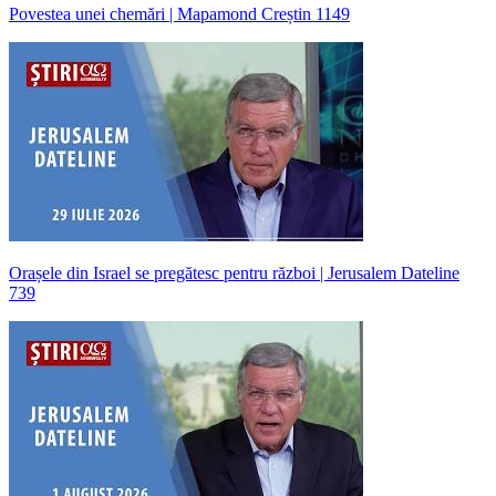
Povestea unei chemări | Mapamond Creștin 1149
Orașele din Israel se pregătesc pentru război | Jerusalem Dateline
739