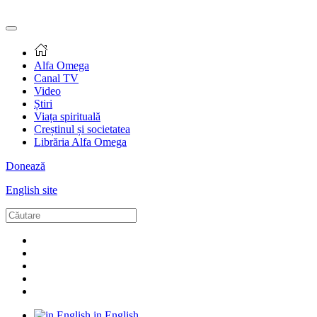
Alfa Omega
Canal TV
Video
Știri
Viața spirituală
Creștinul și societatea
Librăria Alfa Omega
Donează
English site
in English