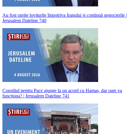
Au fost oprite loviturile împotriva Iranului și continuă negocierile |
Jerusalem Dateline 740
Consiliul pentru Pace ajunge la un acord cu Hamas, dar oare va
funcționa? | Jerusalem Dateline 741