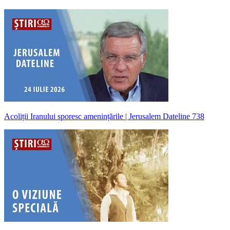
Acoliții Iranului sporesc amenințările | Jerusalem Dateline 738