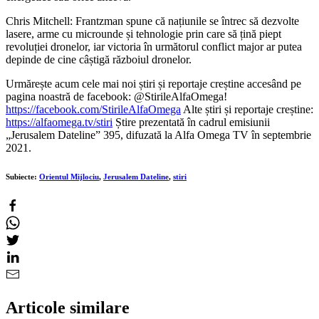
Chris Mitchell: Frantzman spune că națiunile se întrec să dezvolte
lasere, arme cu microunde și tehnologie prin care să țină piept
revoluției dronelor, iar victoria în următorul conflict major ar putea
depinde de cine câștigă războiul dronelor.
Urmărește acum cele mai noi știri și reportaje creștine accesând pe
pagina noastră de facebook: @StirileAlfaOmega!
https://facebook.com/StirileAlfaOmega
Alte știri și reportaje creștine:
https://alfaomega.tv/stiri
Știre prezentată în cadrul emisiunii
„Jerusalem Dateline” 395, difuzată la Alfa Omega TV în septembrie
2021.
Subiecte:
Orientul Mijlociu
,
Jerusalem Dateline
,
stiri
Articole similare