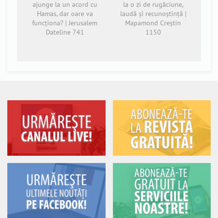
ajunge la un acord cu
la o zi de rugăciune,
Hamas, dar oare va
laudă și recunoștință |
funcționa? | Jerusalem
Mapamond Creștin
Dateline 741
1150