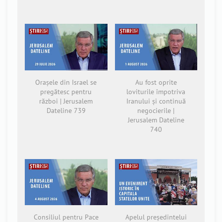
Orașele din Israel se
Au fost oprite
pregătesc pentru
loviturile împotriva
război | Jerusalem
Iranului și continuă
Dateline 739
negocierile |
Jerusalem Dateline
740
Consiliul pentru Pace
Apelul președintelui