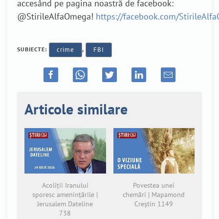
accesând pe pagina noastră de facebook:
@StirileAlfaOmega!
https://facebook.com/StirileAl
SUBIECTE:
crime
,
FBI
Articole similare
Acoliții Iranului
Povestea unei
sporesc amenințările |
chemări | Mapamond
Jerusalem Dateline
Creștin 1149
738