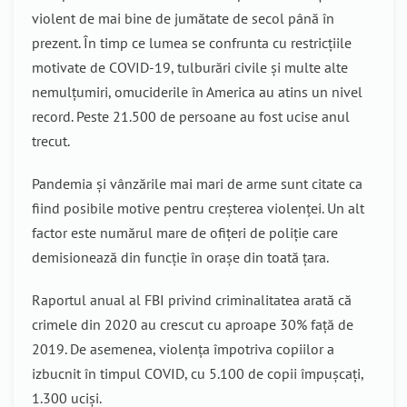
violent de mai bine de jumătate de secol până în
prezent. În timp ce lumea se confrunta cu restricțiile
motivate de COVID-19, tulburări civile și multe alte
nemulțumiri, omuciderile în America au atins un nivel
record. Peste 21.500 de persoane au fost ucise anul
trecut.
Pandemia și vânzările mai mari de arme sunt citate ca
fiind posibile motive pentru creșterea violenței. Un alt
factor este numărul mare de ofițeri de poliție care
demisionează din funcție în orașe din toată țara.
Raportul anual al FBI privind criminalitatea arată că
crimele din 2020 au crescut cu aproape 30% față de
2019. De asemenea, violența împotriva copiilor a
izbucnit în timpul COVID, cu 5.100 de copii împușcați,
1.300 uciși.