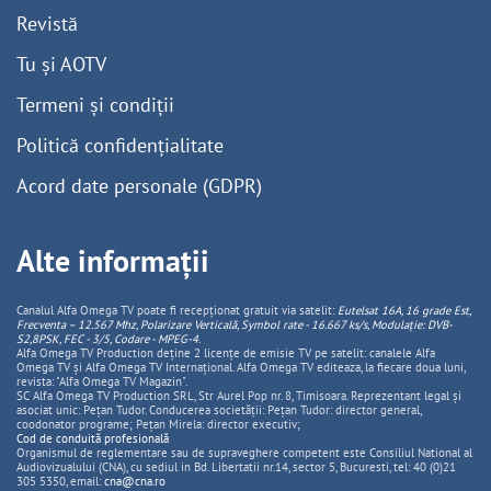
Revistă
Tu și AOTV
Termeni și condiții
Politică confidențialitate
Acord date personale (GDPR)
Alte informații
Canalul Alfa Omega TV poate fi recepționat gratuit via satelit:
Eutelsat 16A, 16 grade Est,
Frecventa – 12.567 Mhz, Polarizare
Vertica
lă, Symbol rate - 16.667 ks/s, Modulație: DVB-
S2,8PSK, FEC - 3/5, Codare - MPEG-4
.
Alfa Omega TV Production deține 2 licențe de emisie TV pe satelit: canalele Alfa
Omega TV și Alfa Omega TV Internațional. Alfa Omega TV editeaza, la fiecare doua luni,
revista: "Alfa Omega TV Magazin".
SC Alfa Omega TV Production SRL, Str Aurel Pop nr. 8, Timisoara. Reprezentant legal și
asociat unic: Pețan Tudor. Conducerea societății: Pețan Tudor: director general,
coodonator programe; Pețan Mirela: director executiv;
Cod de conduită profesională
Organismul de reglementare sau de supraveghere competent este Consiliul National al
Audiovizualului (CNA), cu sediul in Bd. Libertatii nr.14, sector 5, Bucuresti, tel: 40 (0)21
305 5350, email:
cna@cna.ro