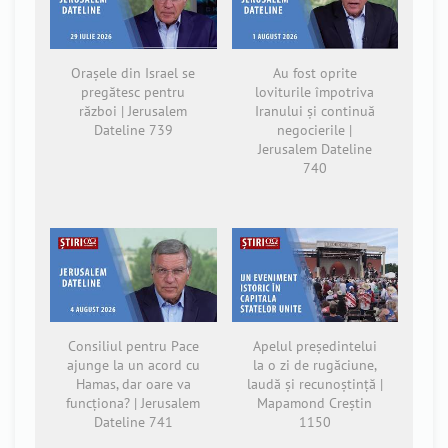
Orașele din Israel se
Au fost oprite
pregătesc pentru
loviturile împotriva
război | Jerusalem
Iranului și continuă
Dateline 739
negocierile |
Jerusalem Dateline
740
Consiliul pentru Pace
Apelul președintelui
ajunge la un acord cu
la o zi de rugăciune,
Hamas, dar oare va
laudă și recunoștință |
funcționa? | Jerusalem
Mapamond Creștin
Dateline 741
1150