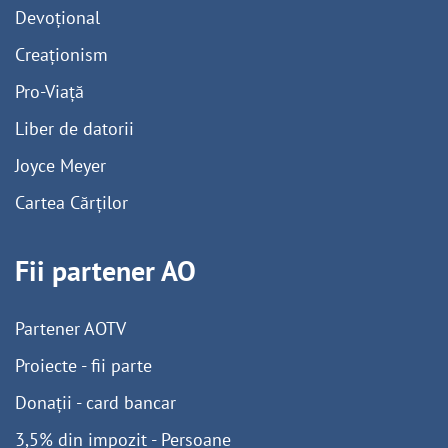
Devoțional
Creaționism
Pro-Viață
Liber de datorii
Joyce Meyer
Cartea Cărților
Fii partener AO
Partener AOTV
Proiecte - fii parte
Donații - card bancar
3,5% din impozit - Persoane