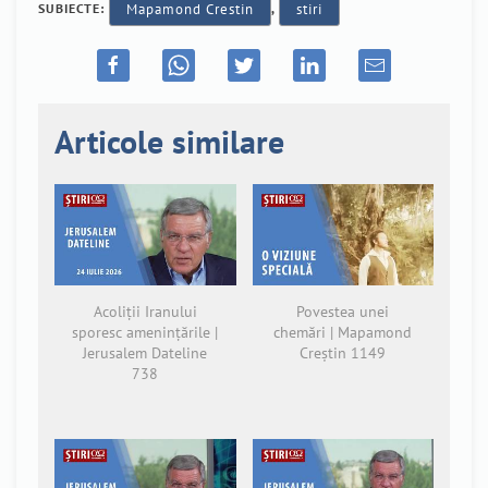
SUBIECTE:
Mapamond Crestin
,
stiri
Articole similare
Acoliții Iranului
Povestea unei
sporesc amenințările |
chemări | Mapamond
Jerusalem Dateline
Creștin 1149
738