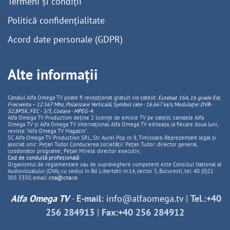
Termeni și condiții
Politică confidențialitate
Acord date personale (GDPR)
Alte informații
Canalul Alfa Omega TV poate fi recepționat gratuit via satelit:
Eutelsat 16A, 16 grade Est,
Frecventa – 12.567 Mhz, Polarizare
Vertica
lă, Symbol rate - 16.667 ks/s, Modulație: DVB-
S2,8PSK, FEC - 3/5, Codare - MPEG-4
.
Alfa Omega TV Production deține 2 licențe de emisie TV pe satelit: canalele Alfa
Omega TV și Alfa Omega TV Internațional. Alfa Omega TV editeaza, la fiecare doua luni,
revista: "Alfa Omega TV Magazin".
SC Alfa Omega TV Production SRL, Str Aurel Pop nr. 8, Timisoara. Reprezentant legal și
asociat unic: Pețan Tudor. Conducerea societății: Pețan Tudor: director general,
coodonator programe; Pețan Mirela: director executiv;
Cod de conduită profesională
Organismul de reglementare sau de supraveghere competent este Consiliul National al
Audiovizualului (CNA), cu sediul in Bd. Libertatii nr.14, sector 5, Bucuresti, tel: 40 (0)21
305 5350, email:
cna@cna.ro
Alfa Omega TV
-
E-mail:
info@alfaomega.tv
|
Tel.:+40
256 284913
|
Fax:+40 256 284912