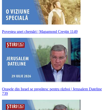
Povestea unei chemări | Mapamond Creștin 1149
Orașele din Israel se pregătesc pentru război | Jerusalem Dateline
739