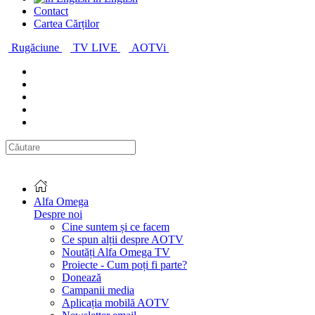
Contact
Cartea Cărților
Rugăciune
TV LIVE
AOTVi
Alfa Omega
Despre noi
Cine suntem și ce facem
Ce spun alții despre AOTV
Noutăți Alfa Omega TV
Proiecte - Cum poți fi parte?
Donează
Campanii media
Aplicația mobilă AOTV