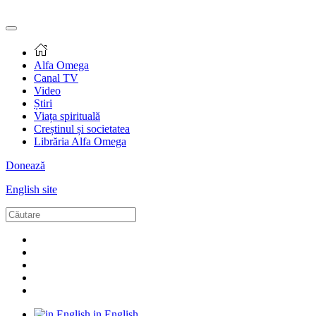
Alfa Omega
Canal TV
Video
Știri
Viața spirituală
Creștinul și societatea
Librăria Alfa Omega
Donează
English site
in English