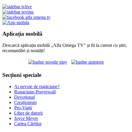
Aplicația mobilă
Descarcă aplicația mobilă „Alfa Omega TV” și fii la curent cu știri,
recomandări și noutăți!
Secțiuni speciale
Ai nevoie de rugăciune?
Rugaciune-Prayerwall
Devoțional
Creaționism
Pro-Viață
Liber de datorii
Joyce Meyer
Cartea Cărților