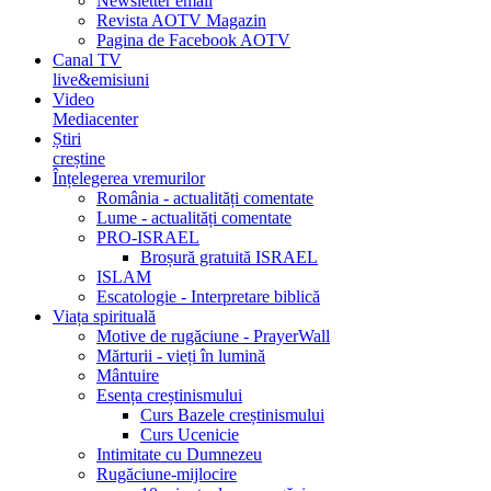
Newsletter email
Revista AOTV Magazin
Pagina de Facebook AOTV
Canal TV
live&emisiuni
Video
Mediacenter
Știri
creștine
Înțelegerea vremurilor
România - actualități comentate
Lume - actualități comentate
PRO-ISRAEL
Broșură gratuită ISRAEL
ISLAM
Escatologie - Interpretare biblică
Viața spirituală
Motive de rugăciune - PrayerWall
Mărturii - vieți în lumină
Mântuire
Esența creștinismului
Curs Bazele creștinismului
Curs Ucenicie
Intimitate cu Dumnezeu
Rugăciune-mijlocire