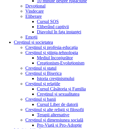
10 minute despre rugăciune
Devoțional
Vindecare
Eliberare
Cursul SOS
Eliberând captivii
Diavolul în fața instanței
Emoții
Creștinul și societatea
Creștinul și profesia-educația
Creștinul și știința-tehnologia
Mediul înconjurător
Creaționism-Evoluționism
Creștinul și statul
Creștinul și Biserica
Istoria creștinismului
Creștinul și relațiile
Cursul Căsătoria și Familia
Creștinul și sexualitatea
Creștinul și banii
Cursul Liber de datorii
Creștinul și alte religii și filosofii
Terapii alternative
Creștinul și dimensiunea socială
Pro-Viață și Pro-Adopție