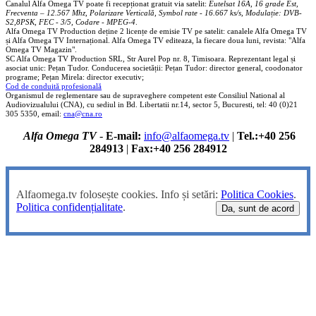
Canalul Alfa Omega TV poate fi recepționat gratuit via satelit:
Eutelsat 16A, 16 grade Est,
Frecventa – 12.567 Mhz, Polarizare
Vertica
lă, Symbol rate - 16.667 ks/s, Modulație: DVB-
S2,8PSK, FEC - 3/5, Codare - MPEG-4
.
Alfa Omega TV Production deține 2 licențe de emisie TV pe satelit: canalele Alfa Omega TV
și Alfa Omega TV Internațional. Alfa Omega TV editeaza, la fiecare doua luni, revista: "Alfa
Omega TV Magazin".
SC Alfa Omega TV Production SRL, Str Aurel Pop nr. 8, Timisoara. Reprezentant legal și
asociat unic: Pețan Tudor. Conducerea societății: Pețan Tudor: director general, coodonator
programe; Pețan Mirela: director executiv;
Cod de conduită profesională
Organismul de reglementare sau de supraveghere competent este Consiliul National al
Audiovizualului (CNA), cu sediul in Bd. Libertatii nr.14, sector 5, Bucuresti, tel: 40 (0)21
305 5350, email:
cna@cna.ro
Alfa Omega TV
-
E-mail:
info@alfaomega.tv
|
Tel.:+40 256
284913
|
Fax:+40 256 284912
Alfaomega.tv folosește cookies. Info și setări:
Politica Cookies
.
Politica confidențialitate
.
Da, sunt de acord