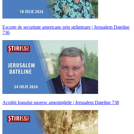
Escorte de securitate americane prin strâmtoare | Jerusalem Dateline
736
Acoliții Iranului sporesc amenințările | Jerusalem Dateline 738