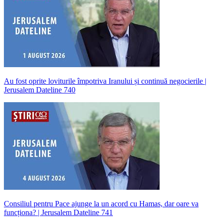
Au fost oprite loviturile împotriva Iranului și continuă negocierile |
Jerusalem Dateline 740
Consiliul pentru Pace ajunge la un acord cu Hamas, dar oare va
funcționa? | Jerusalem Dateline 741