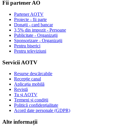
Fii partener AO
Partener AOTV
Proiecte - fii parte
Donații - card bancar
3,5% din impozit - Persoane
Publicitate - Organizații
Sponsorizare - Organizații
Pentru biserici
Pentru televiziuni
Servicii AOTV
Resurse descărcabile
Recepție canal
Aplicația mobilă
Revistă
Tu și AOTV
Termeni și condiții
Politică confidențialitate
Acord date personale (GDPR)
Alte informații