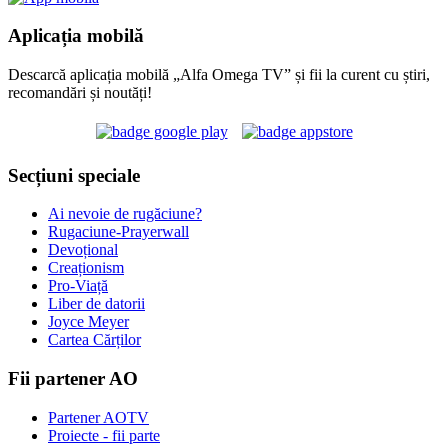
Aplicația mobilă
Descarcă aplicația mobilă „Alfa Omega TV” și fii la curent cu știri,
recomandări și noutăți!
Secțiuni speciale
Ai nevoie de rugăciune?
Rugaciune-Prayerwall
Devoțional
Creaționism
Pro-Viață
Liber de datorii
Joyce Meyer
Cartea Cărților
Fii partener AO
Partener AOTV
Proiecte - fii parte