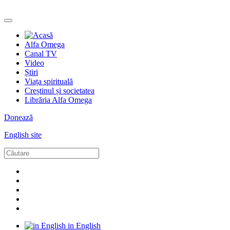
Alfa Omega
Canal TV
Video
Știri
Viața spirituală
Creștinul și societatea
Librăria Alfa Omega
Donează
English site
in English