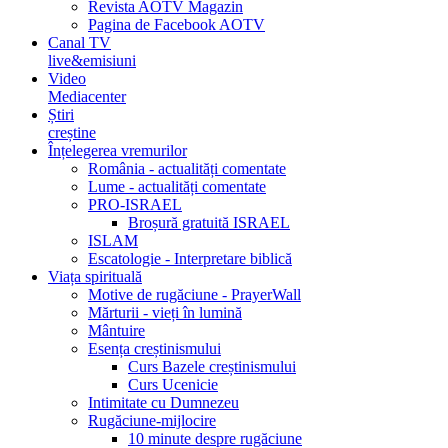
Revista AOTV Magazin
Pagina de Facebook AOTV
Canal TV
live&emisiuni
Video
Mediacenter
Știri
creștine
Înțelegerea vremurilor
România - actualități comentate
Lume - actualități comentate
PRO-ISRAEL
Broșură gratuită ISRAEL
ISLAM
Escatologie - Interpretare biblică
Viața spirituală
Motive de rugăciune - PrayerWall
Mărturii - vieți în lumină
Mântuire
Esența creștinismului
Curs Bazele creștinismului
Curs Ucenicie
Intimitate cu Dumnezeu
Rugăciune-mijlocire
10 minute despre rugăciune