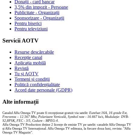
Donații - card bancar
3,5% din impozit - Persoane
Publicitate - Organizații
Sponsorizare - Organizații
Pentru biserici
Pentru televiziuni
Servicii AOTV
Resurse descărcabile
Recepție canal
Aplicația mobilă
Revistă
Tu și AOTV
Termeni și condiții
Politică confidențialitate
Acord date personale (GDPR)
Alte informații
Canalul Alfa Omega TV poate fi recepționat gratuit via satelit:
Eutelsat 16A, 16 grade Est,
Frecventa – 12.567 Mhz, Polarizare
Vertica
lă, Symbol rate - 16.667 ks/s, Modulație: DVB-
S2,8PSK, FEC - 3/5, Codare - MPEG-4
.
Alfa Omega TV Production deține 2 licențe de emisie TV pe satelit: canalele Alfa Omega TV
și Alfa Omega TV Internațional. Alfa Omega TV editeaza, la fiecare doua luni, revista: "Alfa
Omega TV Magazin".