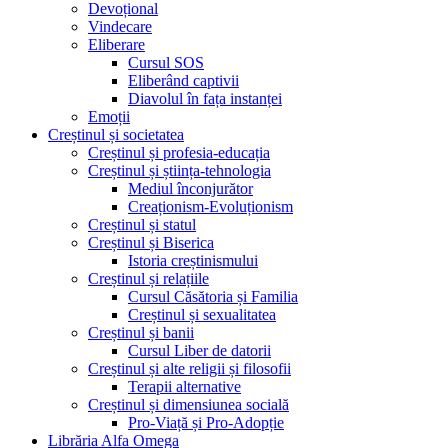
Devoțional
Vindecare
Eliberare
Cursul SOS
Eliberând captivii
Diavolul în fața instanței
Emoții
Creștinul și societatea
Creștinul și profesia-educația
Creștinul și știința-tehnologia
Mediul înconjurător
Creaționism-Evoluționism
Creștinul și statul
Creștinul și Biserica
Istoria creștinismului
Creștinul și relațiile
Cursul Căsătoria și Familia
Creștinul și sexualitatea
Creștinul și banii
Cursul Liber de datorii
Creștinul și alte religii și filosofii
Terapii alternative
Creștinul și dimensiunea socială
Pro-Viață și Pro-Adopție
Librăria Alfa Omega