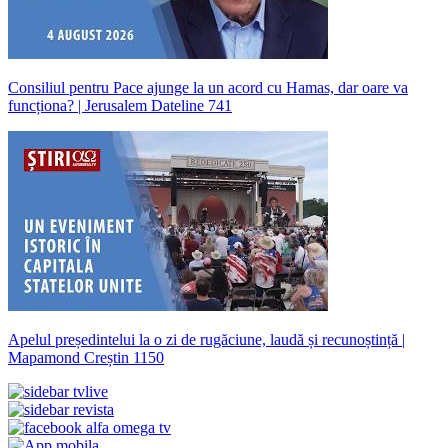
Consiliul pentru Pace ajunge la un acord cu Hamas, dar oare va
funcționa? | Jerusalem Dateline 741
Apelul președintelui la o zi de rugăciune, laudă și recunoștință |
Mapamond Creștin 1150