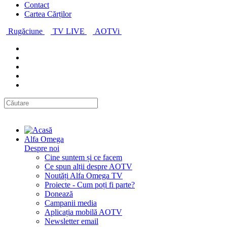
Contact
Cartea Cărților
Rugăciune
TV LIVE
AOTVi
Alfa Omega
Despre noi
Cine suntem și ce facem
Ce spun alții despre AOTV
Noutăți Alfa Omega TV
Proiecte - Cum poți fi parte?
Donează
Campanii media
Aplicația mobilă AOTV
Newsletter email