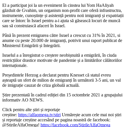
El a participat joi la un eveniment în cinstea lui Yom HaAliyah
găzduit de Gvahim, un organism non-profit care oferă infrastructra,
instrumente, cunoștințe și asistență pentru noii imigranți și expatriații
care se întorc în Israel pentru a-i ajuta să găsească locuri de muncă
sau să construiască afaceri în Israel.
Până în prezent emigrarea către Israel a crescut cu 31% în 2021, si
anume cu peste 20.000 de imigranți, potrivit unui raport publicat de
Ministerul Emigrării și Integrării.
Israelul a a înregistrat o creștere neobișnuită a emigrării, în ciuda
restricțiilor drastice motivate de pandemie și a limitărilor călătoriilor
internaționale.
Președintele Herzog a declarat pentru Knesset că statul evreu
așteaptă un sfert de milion de emigranți în următorii 3-5 ani, un val
de imigrație cauzat de criza globală actuală.
Știre prezentată în cadrul ediției din 15 octombrie 2021 a grupajului
informativ AO NEWS.
Click pentru alte știri și reportaje
creștine:
https://alfaomega.tv/stiri
Urmărește acum cele mai noi știri
și reportaje creștine accesând pe pagina noastră de facebook:
@StirileAlfaOmega!
https://facebook.com/StirileAlfaOmega