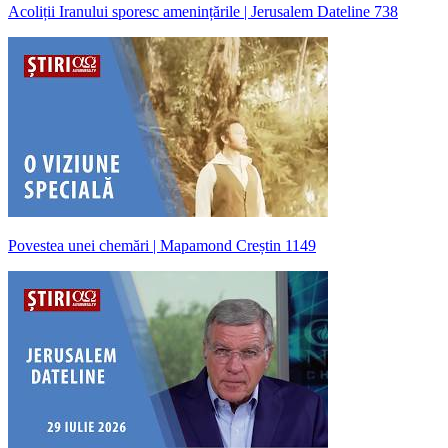
Acoliții Iranului sporesc amenințările | Jerusalem Dateline 738
Povestea unei chemări | Mapamond Creștin 1149