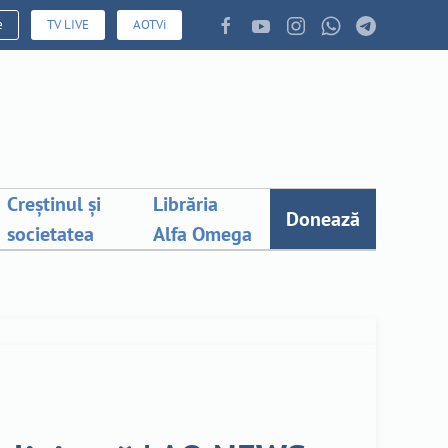
e
TV LIVE
AOTVi
Creștinul și
Librăria
Donează
societatea
Alfa Omega