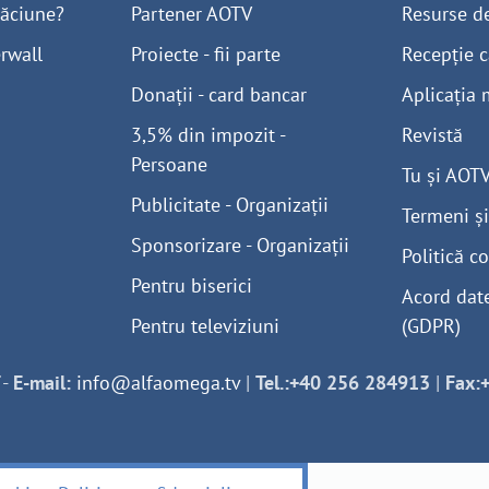
găciune?
Partener AOTV
Resurse d
rwall
Proiecte - fii parte
Recepție c
Donații - card bancar
Aplicația 
3,5% din impozit -
Revistă
Persoane
Tu și AOT
Publicitate - Organizații
Termeni și
Sponsorizare - Organizații
Politică co
Pentru biserici
Acord dat
Pentru televiziuni
(GDPR)
-
E-mail:
info@alfaomega.tv
|
Tel.:+40 256 284913
|
Fax: