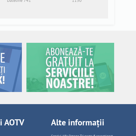
Dateline 741
1150
ii AOTV
Alte informații