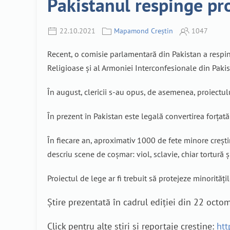
Pakistanul respinge pro
22.10.2021
Mapamond Creștin
1047
Recent, o comisie parlamentară din Pakistan a respins
Religioase și al Armoniei Interconfesionale din Pakist
În august, clericii s-au opus, de asemenea, proiectul
În prezent în Pakistan este legală convertirea forțată
În fiecare an, aproximativ 1000 de fete minore creștin
descriu scene de coșmar: viol, sclavie, chiar tortură și
Proiectul de lege ar fi trebuit să protejeze minorită
Știre prezentată în cadrul ediției din 22 oct
Click pentru alte știri și reportaje creștine:
htt