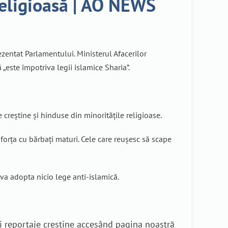
religioasă | AO NEWS
ezentat Parlamentului. Ministerul Afacerilor
„este împotriva legii islamice Sharia”.
e creștine și hinduse din minoritățile religioase.
 forța cu bărbați maturi. Cele care reușesc să scape
 va adopta nicio lege anti-islamică.
i reportaje creștine accesând pagina noastră