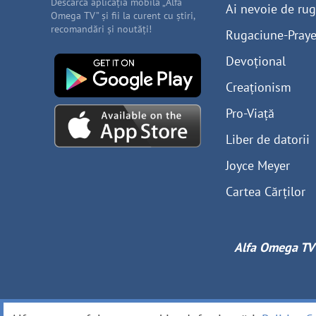
Descarcă aplicația mobilă „Alfa
Ai nevoie de ru
Omega TV” și fii la curent cu știri,
recomandări și noutăți!
Rugaciune-Praye
Devoțional
Creaționism
Pro-Viață
Liber de datorii
Joyce Meyer
Cartea Cărților
Alfa Omega TV