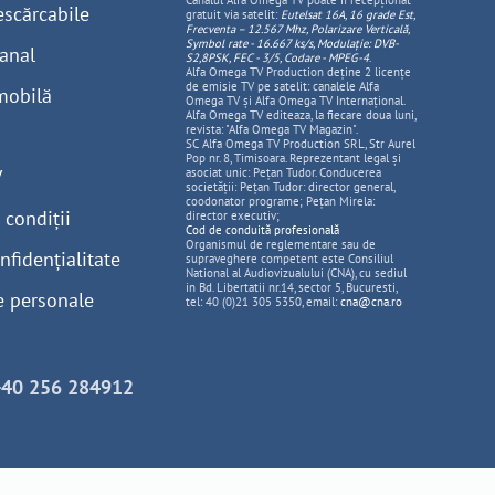
Canalul Alfa Omega TV poate fi recepționat
escărcabile
gratuit via satelit:
Eutelsat 16A, 16 grade Est,
Frecventa – 12.567 Mhz, Polarizare
Vertica
lă,
Symbol rate - 16.667 ks/s, Modulație: DVB-
anal
S2,8PSK, FEC - 3/5, Codare - MPEG-4
.
Alfa Omega TV Production deține 2 licențe
de emisie TV pe satelit: canalele Alfa
mobilă
Omega TV și Alfa Omega TV Internațional.
Alfa Omega TV editeaza, la fiecare doua luni,
revista: "Alfa Omega TV Magazin".
SC Alfa Omega TV Production SRL, Str Aurel
Pop nr. 8, Timisoara. Reprezentant legal și
V
asociat unic: Pețan Tudor. Conducerea
societății: Pețan Tudor: director general,
coodonator programe; Pețan Mirela:
 condiții
director executiv;
Cod de conduită profesională
Organismul de reglementare sau de
nfidențialitate
supraveghere competent este Consiliul
National al Audiovizualului (CNA), cu sediul
in Bd. Libertatii nr.14, sector 5, Bucuresti,
e personale
tel: 40 (0)21 305 5350, email:
cna@cna.ro
+40 256 284912