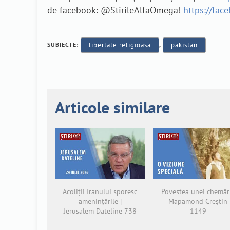
de facebook: @StirileAlfaOmega!
https://fac
SUBIECTE:
libertate religioasa
,
pakistan
Articole similare
Acoliții Iranului sporesc
Povestea unei chemări
amenințările |
Mapamond Creștin
Jerusalem Dateline 738
1149