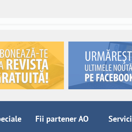
peciale
Fii partener AO
Servic