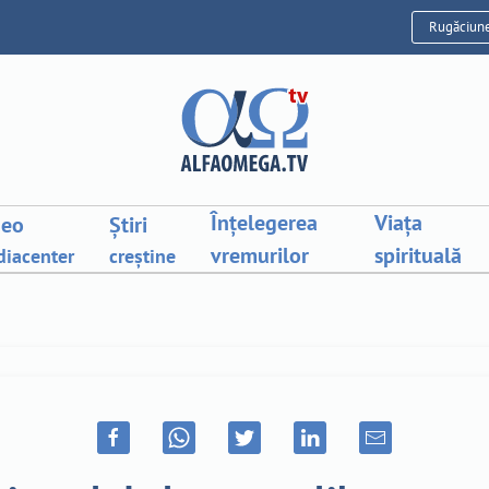
Rugăciun
Înțelegerea
Viața
deo
Știri
vremurilor
spirituală
iacenter
creștine