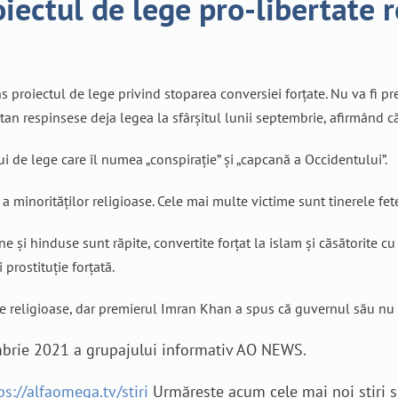
iectul de lege pro-libertate 
 proiectul de lege privind stoparea conversiei forțate. Nu va fi pr
an respinsese deja legea la sfârșitul lunii septembrie, afirmând că 
ui de lege care îl numea „conspirație” și „capcană a Occidentului”.
 a minorităților religioase. Cele mai multe victime sunt tinerele fet
e și hinduse sunt răpite, convertite forțat la islam și căsătorite cu
 prostituție forțată.
țile religioase, dar premierul Imran Khan a spus că guvernul său nu
ombrie 2021 a grupajului informativ AO NEWS.
ps://alfaomega.tv/stiri
Urmărește acum cele mai noi știri ș