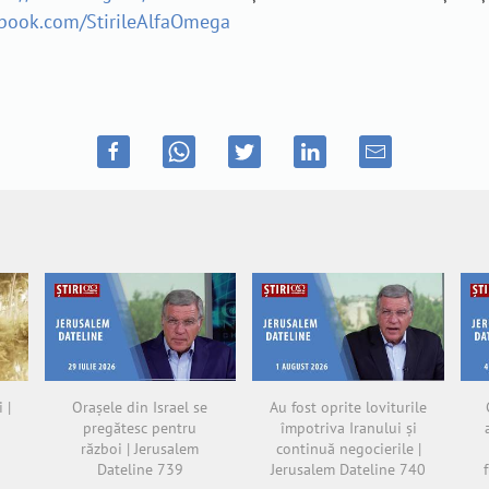
ebook.com/StirileAlfaOmega
 |
Orașele din Israel se
Au fost oprite loviturile
pregătesc pentru
împotriva Iranului și
război | Jerusalem
continuă negocierile |
Dateline 739
Jerusalem Dateline 740