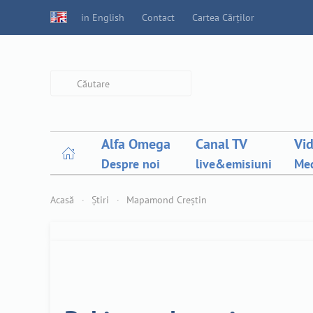
in English
Contact
Cartea Cărților
Type 2 or more characters for
results.
Alfa Omega
Canal TV
Vi
Despre noi
live&emisiuni
Med
Acasă
Știri
Mapamond Creștin