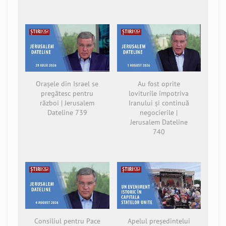
Orașele din Israel se
Au fost oprite
pregătesc pentru
loviturile împotriva
război | Jerusalem
Iranului și continuă
Dateline 739
negocierile |
Jerusalem Dateline
740
Consiliul pentru Pace
Apelul președintelui