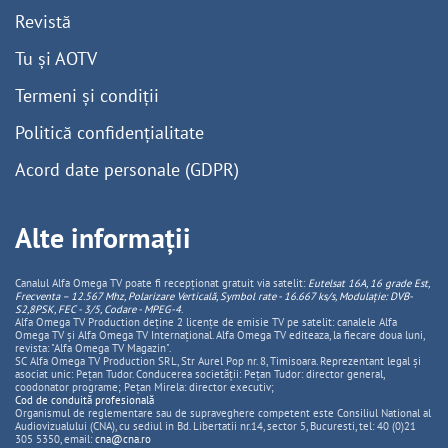
Revistă
Tu și AOTV
Termeni și condiții
Politică confidențialitate
Acord date personale (GDPR)
Alte informații
Canalul Alfa Omega TV poate fi recepționat gratuit via satelit:
Eutelsat 16A, 16 grade Est,
Frecventa – 12.567 Mhz, Polarizare
Vertica
lă, Symbol rate - 16.667 ks/s, Modulație: DVB-
S2,8PSK, FEC - 3/5, Codare - MPEG-4
.
Alfa Omega TV Production deține 2 licențe de emisie TV pe satelit: canalele Alfa
Omega TV și Alfa Omega TV Internațional. Alfa Omega TV editeaza, la fiecare doua luni,
revista: "Alfa Omega TV Magazin".
SC Alfa Omega TV Production SRL, Str Aurel Pop nr. 8, Timisoara. Reprezentant legal și
asociat unic: Pețan Tudor. Conducerea societății: Pețan Tudor: director general,
coodonator programe; Pețan Mirela: director executiv;
Cod de conduită profesională
Organismul de reglementare sau de supraveghere competent este Consiliul National al
Audiovizualului (CNA), cu sediul in Bd. Libertatii nr.14, sector 5, Bucuresti, tel: 40 (0)21
305 5350, email:
cna@cna.ro