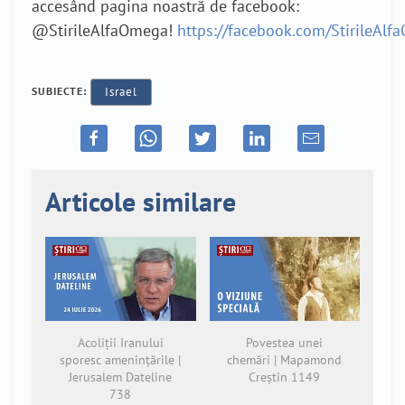
accesând pagina noastră de facebook:
@StirileAlfaOmega!
https://facebook.com/StirileAl
SUBIECTE:
Israel
Articole similare
Acoliții Iranului
Povestea unei
sporesc amenințările |
chemări | Mapamond
Jerusalem Dateline
Creștin 1149
738