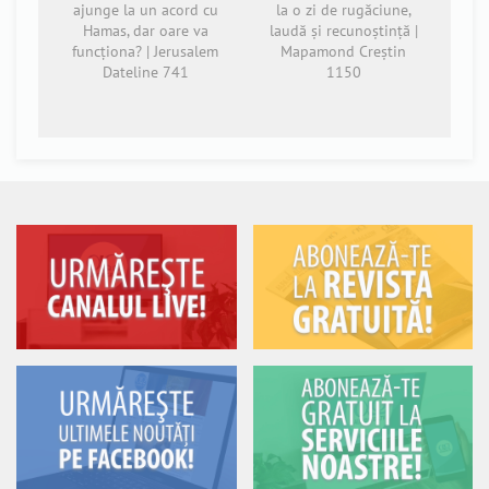
ajunge la un acord cu
la o zi de rugăciune,
Hamas, dar oare va
laudă și recunoștință |
funcționa? | Jerusalem
Mapamond Creștin
Dateline 741
1150