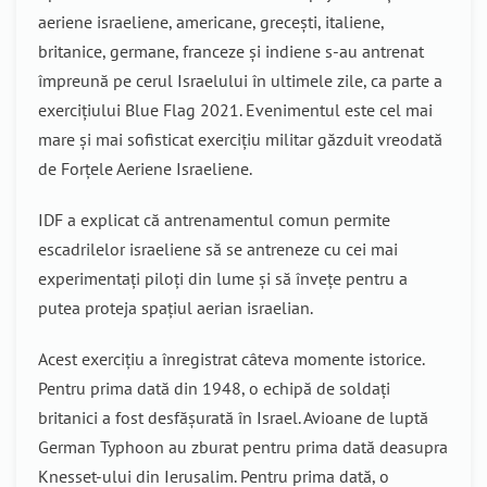
aeriene israeliene, americane, grecești, italiene,
britanice, germane, franceze și indiene s-au antrenat
împreună pe cerul Israelului în ultimele zile, ca parte a
exercițiului Blue Flag 2021. Evenimentul este cel mai
mare și mai sofisticat exercițiu militar găzduit vreodată
de Forțele Aeriene Israeliene.
IDF a explicat că antrenamentul comun permite
escadrilelor israeliene să se antreneze cu cei mai
experimentați piloți din lume și să învețe pentru a
putea proteja spațiul aerian israelian.
Acest exercițiu a înregistrat câteva momente istorice.
Pentru prima dată din 1948, o echipă de soldați
britanici a fost desfășurată în Israel. Avioane de luptă
German Typhoon au zburat pentru prima dată deasupra
Knesset-ului din Ierusalim. Pentru prima dată, o