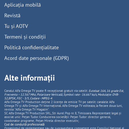
Aplicația mobilă
Revistă
Tu și AOTV
Termeni și condiții
Politică confidențialitate
Acord date personale (GDPR)
Alte informații
Canalul Alfa Omega TV poate fi recepționat gratuit via satelit:
Eutelsat 16A, 16 grade Est,
Frecventa – 12.567 Mhz, Polarizare
Vertica
lă, Symbol rate - 16.667 ks/s, Modulație: DVB-
S2,8PSK, FEC - 3/5, Codare - MPEG-4
.
Alfa Omega TV Production deține 2 licențe de emisie TV pe satelit: canalele Alfa
Omega TV și Alfa Omega TV Internațional. Alfa Omega TV editeaza, la fiecare doua luni,
revista: "Alfa Omega TV Magazin".
SC Alfa Omega TV Production SRL, Str Aurel Pop nr. 8, Timisoara. Reprezentant legal și
asociat unic: Pețan Tudor. Conducerea societății: Pețan Tudor: director general,
coodonator programe; Pețan Mirela: director executiv;
Cod de conduită profesională
Organismul de reglementare sau de supraveghere competent este Consiliul National al