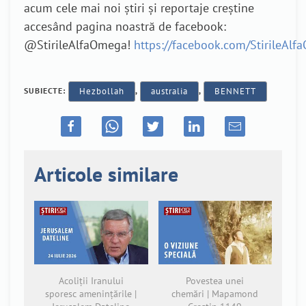
acum cele mai noi știri și reportaje creștine
accesând pagina noastră de facebook:
@StirileAlfaOmega!
https://facebook.com/StirileAl
SUBIECTE:
Hezbollah
,
australia
,
BENNETT
Articole similare
Acoliții Iranului
Povestea unei
sporesc amenințările |
chemări | Mapamond