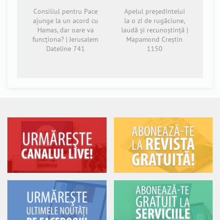
Consiliul pentru Pace
Apelul președintelui
ajunge la un acord cu
la o zi de rugăciune,
Hamas, dar oare va
laudă și recunoștință |
funcționa? | Jerusalem
Mapamond Creștin
Dateline 741
1150