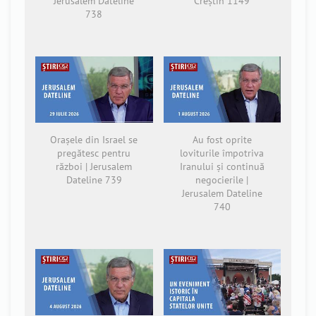
Jerusalem Dateline
Creștin 1149
738
Orașele din Israel se
Au fost oprite
pregătesc pentru
loviturile împotriva
război | Jerusalem
Iranului și continuă
Dateline 739
negocierile |
Jerusalem Dateline
740