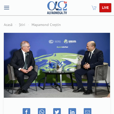
LIVE
Acasă
Știri
Mapamond Creștin