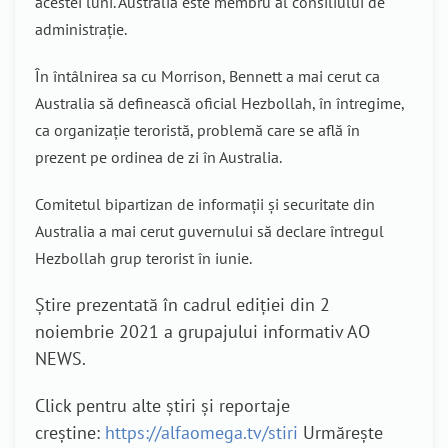
acestei luni. Australia este membru al consiliului de
administrație.
În întâlnirea sa cu Morrison, Bennett a mai cerut ca
Australia să definească oficial Hezbollah, în întregime,
ca organizație teroristă, problemă care se află în
prezent pe ordinea de zi în Australia.
Comitetul bipartizan de informații și securitate din
Australia a mai cerut guvernului să declare întregul
Hezbollah grup terorist în iunie.
Știre prezentată în cadrul ediției din 2
noiembrie 2021 a grupajului informativ AO
NEWS.
Click pentru alte știri și reportaje
creștine:
https://alfaomega.tv/stiri
Urmărește