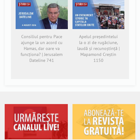
Consiliul pentru Pace
Apelul președintelui
ajunge la un acord cu
la o zi de rugăciune,
Hamas, dar oare va
laudă și recunoștință |
funcționa? | Jerusalem
Mapamond Creștin
Dateline 741
1150