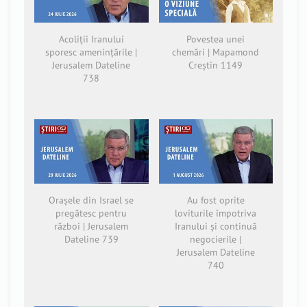
Acoliții Iranului
Povestea unei
sporesc amenințările |
chemări | Mapamond
Jerusalem Dateline
Creștin 1149
738
Orașele din Israel se
Au fost oprite
pregătesc pentru
loviturile împotriva
război | Jerusalem
Iranului și continuă
Dateline 739
negocierile |
Jerusalem Dateline
740