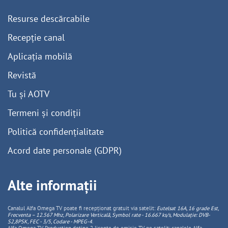
Resurse descărcabile
Recepție canal
Aplicația mobilă
Revistă
Tu și AOTV
Termeni și condiții
Politică confidențialitate
Acord date personale (GDPR)
Alte informații
Canalul Alfa Omega TV poate fi recepționat gratuit via satelit:
Eutelsat 16A, 16 grade Est,
Frecventa – 12.567 Mhz, Polarizare
Vertica
lă, Symbol rate - 16.667 ks/s, Modulație: DVB-
S2,8PSK, FEC - 3/5, Codare - MPEG-4
.