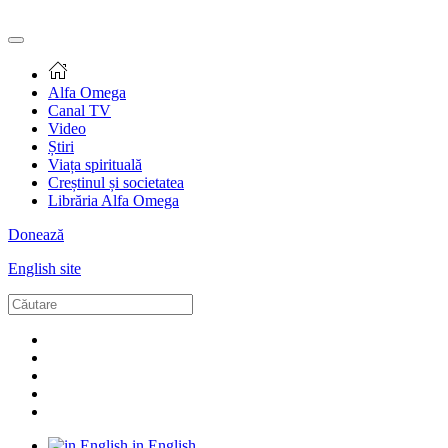
Alfa Omega
Canal TV
Video
Știri
Viața spirituală
Creștinul și societatea
Librăria Alfa Omega
Donează
English site
in English