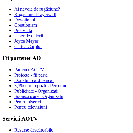
Ai nevoie de rugăciune?
Rugaciune-Prayerwall
Devoțional
Creaționism
Pro-Viață
Liber de datorii
Joyce Meyer
Cartea Cărților
Fii partener AO
Partener AOTV
Proiecte - fii parte
Donații - card bancar
3,5% din impozit - Persoane
Publicitate - Organizații
Sponsorizare - Organizații
Pentru biserici
Pentru televiziuni
Servicii AOTV
Resurse descărcabile