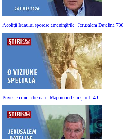
Acoliții Iranului sporesc amenințările | Jerusalem Dateline 738
Povestea unei chemări | Mapamond Creștin 1149