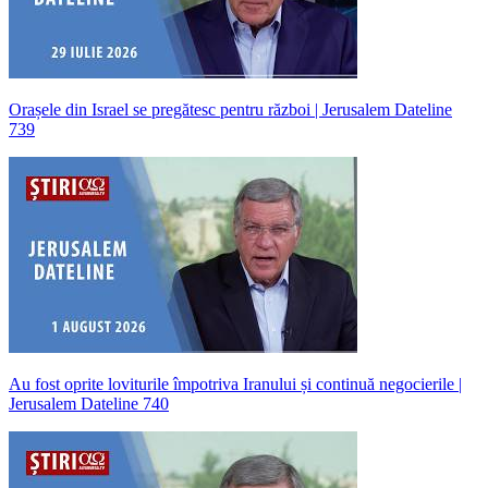
Orașele din Israel se pregătesc pentru război | Jerusalem Dateline
739
Au fost oprite loviturile împotriva Iranului și continuă negocierile |
Jerusalem Dateline 740