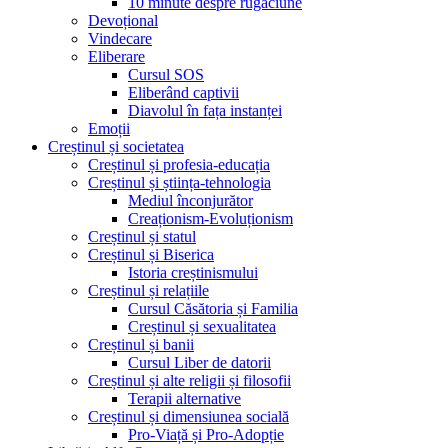
10 minute despre rugăciune
Devoțional
Vindecare
Eliberare
Cursul SOS
Eliberând captivii
Diavolul în fața instanței
Emoții
Creștinul și societatea
Creștinul și profesia-educația
Creștinul și știința-tehnologia
Mediul înconjurător
Creaționism-Evoluționism
Creștinul și statul
Creștinul și Biserica
Istoria creștinismului
Creștinul și relațiile
Cursul Căsătoria și Familia
Creștinul și sexualitatea
Creștinul și banii
Cursul Liber de datorii
Creștinul și alte religii și filosofii
Terapii alternative
Creștinul și dimensiunea socială
Pro-Viață și Pro-Adopție