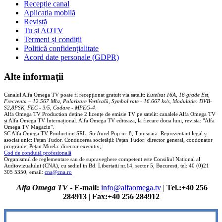
Recepție canal
Aplicația mobilă
Revistă
Tu și AOTV
Termeni și condiții
Politică confidențialitate
Acord date personale (GDPR)
Alte informații
Canalul Alfa Omega TV poate fi recepționat gratuit via satelit:
Eutelsat 16A, 16 grade Est,
Frecventa – 12.567 Mhz, Polarizare
Vertica
lă, Symbol rate - 16.667 ks/s, Modulație: DVB-
S2,8PSK, FEC - 3/5, Codare - MPEG-4
.
Alfa Omega TV Production deține 2 licențe de emisie TV pe satelit: canalele Alfa Omega TV
și Alfa Omega TV Internațional. Alfa Omega TV editeaza, la fiecare doua luni, revista: "Alfa
Omega TV Magazin".
SC Alfa Omega TV Production SRL, Str Aurel Pop nr. 8, Timisoara. Reprezentant legal și
asociat unic: Pețan Tudor. Conducerea societății: Pețan Tudor: director general, coodonator
programe; Pețan Mirela: director executiv;
Cod de conduită profesională
Organismul de reglementare sau de supraveghere competent este Consiliul National al
Audiovizualului (CNA), cu sediul in Bd. Libertatii nr.14, sector 5, Bucuresti, tel: 40 (0)21
305 5350, email:
cna@cna.ro
Alfa Omega TV
-
E-mail:
info@alfaomega.tv
|
Tel.:+40 256
284913
|
Fax:+40 256 284912