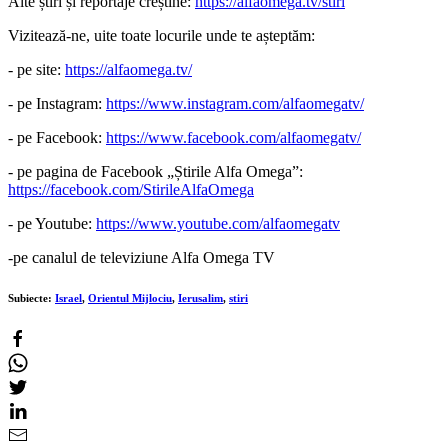
Alte știri și reportaje creștine:
https://alfaomega.tv/stiri
Vizitează-ne, uite toate locurile unde te așteptăm:
- pe site:
https://alfaomega.tv/
- pe Instagram:
https://www.instagram.com/alfaomegatv/
- pe Facebook:
https://www.facebook.com/alfaomegatv/
- pe pagina de Facebook „Știrile Alfa Omega”:
https://facebook.com/StirileAlfaOmega
- pe Youtube:
https://www.youtube.com/alfaomegatv
-pe canalul de televiziune Alfa Omega TV
Subiecte:
Israel
,
Orientul Mijlociu
,
Ierusalim
,
stiri