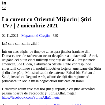
La curent cu Orientul Mijlociu | Știri
TV7 | 2 noiembrie 2021
02.11.2021
Mapamond Creștin
729
Iată care sunt știrile zilei !
Într-un atac atipic, pe timp de zi, asupra țintelor iraniene din
Damasc, zeci de rachete au trecut de apărarea antiaeriană a Siriei,
ucigând cel puțin cinci militanți susținuți de IRGC. Președintele
american, Joe Biden, a afirmat că Statele Unite vor răspunde
agresiunii continue a Iranului împotriva forțelor americane din Siria
și din alte părți. Ministrul saudit de externe, Faisal bin Farhan al
Saud, insistă ca Regatul Arab, alături de alții din regiune, să
primească un loc la masa negocierilor nucleare cu Iranul.
Urmărește acum cele mai noi știri și reportaje creștine accesând
pagina noastră de Facebook: @StirileAlfaOmega!
https://facebook.com/StirileAlfaOmega