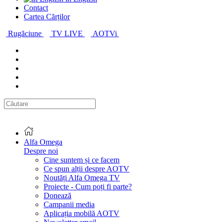
Contact
Cartea Cărților
Rugăciune
TV LIVE
AOTVi
Alfa Omega
Despre noi
Cine suntem și ce facem
Ce spun alții despre AOTV
Noutăți Alfa Omega TV
Proiecte - Cum poți fi parte?
Donează
Campanii media
Aplicația mobilă AOTV