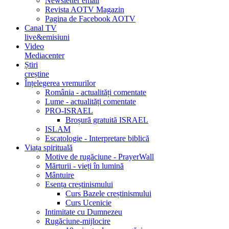
Newsletter email
Revista AOTV Magazin
Pagina de Facebook AOTV
Canal TV
live&emisiuni
Video
Mediacenter
Știri
creștine
Înțelegerea vremurilor
România - actualități comentate
Lume - actualități comentate
PRO-ISRAEL
Broșură gratuită ISRAEL
ISLAM
Escatologie - Interpretare biblică
Viața spirituală
Motive de rugăciune - PrayerWall
Mărturii - vieți în lumină
Mântuire
Esența creștinismului
Curs Bazele creștinismului
Curs Ucenicie
Intimitate cu Dumnezeu
Rugăciune-mijlocire