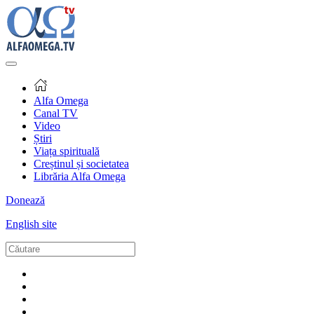
Alfa Omega
Canal TV
Video
Știri
Viața spirituală
Creștinul și societatea
Librăria Alfa Omega
Donează
English site