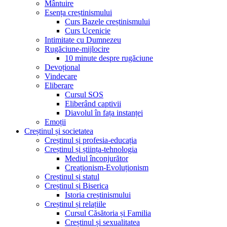
Mântuire
Esența creștinismului
Curs Bazele creștinismului
Curs Ucenicie
Intimitate cu Dumnezeu
Rugăciune-mijlocire
10 minute despre rugăciune
Devoțional
Vindecare
Eliberare
Cursul SOS
Eliberând captivii
Diavolul în fața instanței
Emoții
Creștinul și societatea
Creștinul și profesia-educația
Creștinul și știința-tehnologia
Mediul înconjurător
Creaționism-Evoluționism
Creștinul și statul
Creștinul și Biserica
Istoria creștinismului
Creștinul și relațiile
Cursul Căsătoria și Familia
Creștinul și sexualitatea