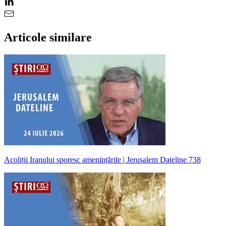
Articole similare
Acoliții Iranului sporesc amenințările | Jerusalem Dateline 738