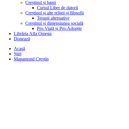
Creștinul și banii
Cursul Liber de datorii
Creștinul și alte religii și filosofii
Terapii alternative
Creștinul și dimensiunea socială
Pro-Viață și Pro-Adopție
Librăria Alfa Omega
Donează
Acasă
Știri
Mapamond Creștin