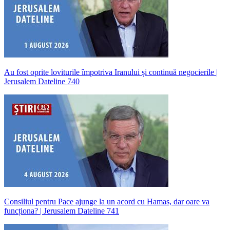
Au fost oprite loviturile împotriva Iranului și continuă negocierile |
Jerusalem Dateline 740
Consiliul pentru Pace ajunge la un acord cu Hamas, dar oare va
funcționa? | Jerusalem Dateline 741