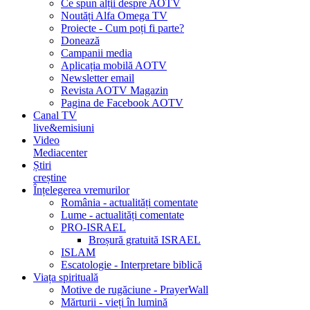
Ce spun alții despre AOTV
Noutăți Alfa Omega TV
Proiecte - Cum poți fi parte?
Donează
Campanii media
Aplicația mobilă AOTV
Newsletter email
Revista AOTV Magazin
Pagina de Facebook AOTV
Canal TV
live&emisiuni
Video
Mediacenter
Știri
creștine
Înțelegerea vremurilor
România - actualități comentate
Lume - actualități comentate
PRO-ISRAEL
Broșură gratuită ISRAEL
ISLAM
Escatologie - Interpretare biblică
Viața spirituală
Motive de rugăciune - PrayerWall
Mărturii - vieți în lumină