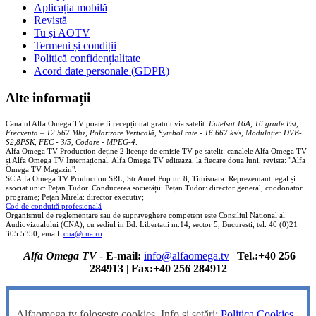
Aplicația mobilă
Revistă
Tu și AOTV
Termeni și condiții
Politică confidențialitate
Acord date personale (GDPR)
Alte informații
Canalul Alfa Omega TV poate fi recepționat gratuit via satelit:
Eutelsat 16A, 16 grade Est,
Frecventa – 12.567 Mhz, Polarizare
Vertica
lă, Symbol rate - 16.667 ks/s, Modulație: DVB-
S2,8PSK, FEC - 3/5, Codare - MPEG-4
.
Alfa Omega TV Production deține 2 licențe de emisie TV pe satelit: canalele Alfa Omega TV
și Alfa Omega TV Internațional. Alfa Omega TV editeaza, la fiecare doua luni, revista: "Alfa
Omega TV Magazin".
SC Alfa Omega TV Production SRL, Str Aurel Pop nr. 8, Timisoara. Reprezentant legal și
asociat unic: Pețan Tudor. Conducerea societății: Pețan Tudor: director general, coodonator
programe; Pețan Mirela: director executiv;
Cod de conduită profesională
Organismul de reglementare sau de supraveghere competent este Consiliul National al
Audiovizualului (CNA), cu sediul in Bd. Libertatii nr.14, sector 5, Bucuresti, tel: 40 (0)21
305 5350, email:
cna@cna.ro
Alfa Omega TV
-
E-mail:
info@alfaomega.tv
|
Tel.:+40 256
284913
|
Fax:+40 256 284912
Alfaomega.tv folosește cookies. Info și setări:
Politica Cookies
.