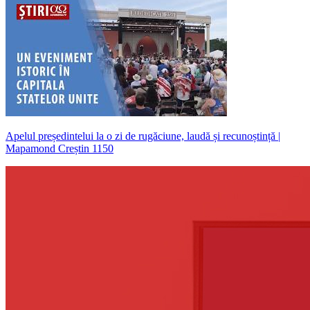
Apelul președintelui la o zi de rugăciune, laudă și recunoștință |
Mapamond Creștin 1150