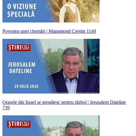
Povestea unei chemări | Mapamond Creștin 1149
Orașele din Israel se pregătesc pentru război | Jerusalem Dateline
739