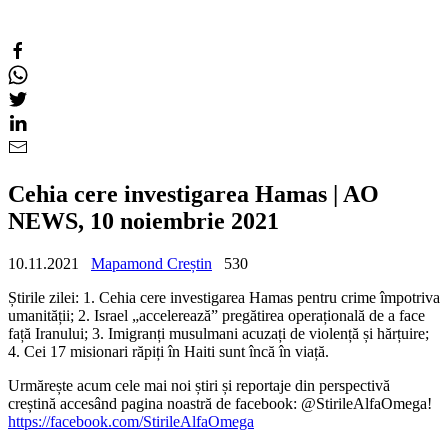
Cehia cere investigarea Hamas | AO
NEWS, 10 noiembrie 2021
10.11.2021
Mapamond Creștin
530
Știrile zilei: 1. Cehia cere investigarea Hamas pentru crime împotriva
umanității; 2. Israel „accelerează” pregătirea operațională de a face
față Iranului; 3. Imigranți musulmani acuzați de violență și hărțuire;
4. Cei 17 misionari răpiți în Haiti sunt încă în viață.
Urmărește acum cele mai noi știri și reportaje din perspectivă
creștină accesând pagina noastră de facebook: @StirileAlfaOmega!
https://facebook.com/StirileAlfaOmega