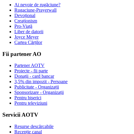
Ai nevoie de rugăciune?
Rugaciune-Prayerwall
Devoțional
Creaționism
Pro-Viață
Liber de datorii
Joyce Meyer
Cartea Cărților
Fii partener AO
Partener AOTV
Proiecte - fii parte
Donații - card bancar
3,5% din impozit - Persoane
Publicitate - Organizații
Sponsorizare - Organizații
Pentru biserici
Pentru televiziuni
Servicii AOTV
Resurse descărcabile
Recepție canal