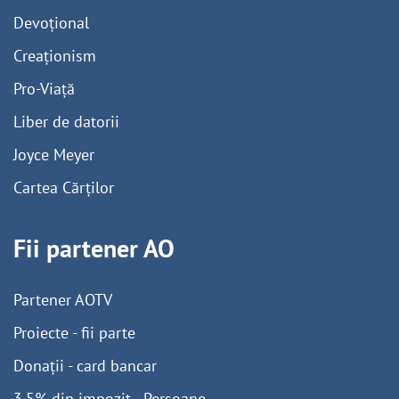
Devoțional
Creaționism
Pro-Viață
Liber de datorii
Joyce Meyer
Cartea Cărților
Fii partener AO
Partener AOTV
Proiecte - fii parte
Donații - card bancar
3,5% din impozit - Persoane