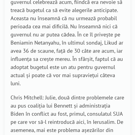
guvernul celebrează acum, fiindcă era nevoie să
treacă bugetul ca să evite alegerile anticipate.
Aceasta nu înseamnă că nu urmează probabil
perioada cea mai dificilă. Nu înseamnă nici că
guvernul nu ar putea cădea. În ce îl privește pe
Beniamin Netanyahu, în ultimul sondaj, Likud ar
avea 36 de scaune, față de 30 câte are acum, iar
influența sa crește mereu. În sfârșit, faptul că au
adoptat bugetul este un atu pentru guvernul
actual și poate că vor mai supraviețui câteva
luni.
Chris Mitchell: Julie, două dintre problemele care
au pus coaliția lui Bennett și administrația
Biden în conflict au fost, primul, consulatul SUA
pe care vor să-l reintroducă aici, în Ierusalim. De
asemenea, mai este problema așezărilor din