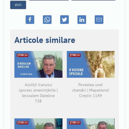
stiri
Articole similare
Acoliții Iranului
Povestea unei
sporesc amenințările |
chemări | Mapamond
Jerusalem Dateline
Creștin 1149
738