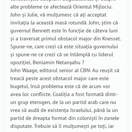
alte probleme ce afectează Orientul Mijlociu.
John și Julie, vă mulțumesc că ați acceptat
invitația la această masă rotundă. John, știm că
guvernul Bennett este în funcție de câteva luni
și a traversat primul obstacol major din Knesset.
Spune-ne, care crezi că este situația guvernului
și spune-ne ce crezi că se întâmplă cu liderul
opoziției, Beniamin Netanyahu ?
John Waage, editorul senior al CBN: Au reușit să
treacă peste acest obstacol major care este
bugetul, însă problema este că de acum vor
avea loc conflicte. Coaliția a fost formată dintr-
un grup eterogen, de la un partid arab care nu
vrea să audă de existența Israelului, până la un
partid de dreapta format din coloniști în zonele
disputate. Trebuie să îi mulțumești pe toți, iar