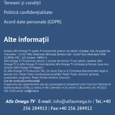
Termeni și condiții
Politică confidențialitate
Acord date personale (GDPR)
Alte informații
Canalul Alfa Omega TV poate fi recepționat gratuit via satelit:
Eutelsat 16A, 16 grade Est,
Frecventa – 12.567 Mhz, Polarizare
Vertica
lă, Symbol rate - 16.667 ks/s, Modulație: DVB-
S2,8PSK, FEC - 3/5, Codare - MPEG-4
.
Alfa Omega TV Production deține 2 licențe de emisie TV pe satelit: canalele Alfa
Omega TV și Alfa Omega TV Internațional. Alfa Omega TV editeaza, la fiecare doua luni,
revista: "Alfa Omega TV Magazin".
SC Alfa Omega TV Production SRL, Str Aurel Pop nr. 8, Timisoara. Reprezentant legal și
asociat unic: Pețan Tudor. Conducerea societății: Pețan Tudor: director general,
coodonator programe; Pețan Mirela: director executiv;
Cod de conduită profesională
Organismul de reglementare sau de supraveghere competent este Consiliul National al
Audiovizualului (CNA), cu sediul in Bd. Libertatii nr.14, sector 5, Bucuresti, tel: 40 (0)21
305 5350, email:
cna@cna.ro
Alfa Omega TV
-
E-mail:
info@alfaomega.tv
|
Tel.:+40
256 284913
|
Fax:+40 256 284912