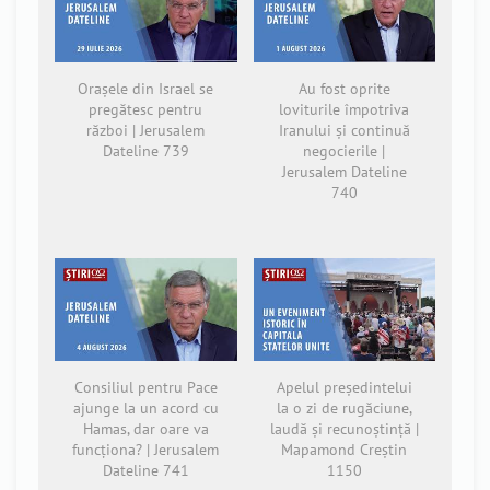
Orașele din Israel se
Au fost oprite
pregătesc pentru
loviturile împotriva
război | Jerusalem
Iranului și continuă
Dateline 739
negocierile |
Jerusalem Dateline
740
Consiliul pentru Pace
Apelul președintelui
ajunge la un acord cu
la o zi de rugăciune,
Hamas, dar oare va
laudă și recunoștință |
funcționa? | Jerusalem
Mapamond Creștin
Dateline 741
1150