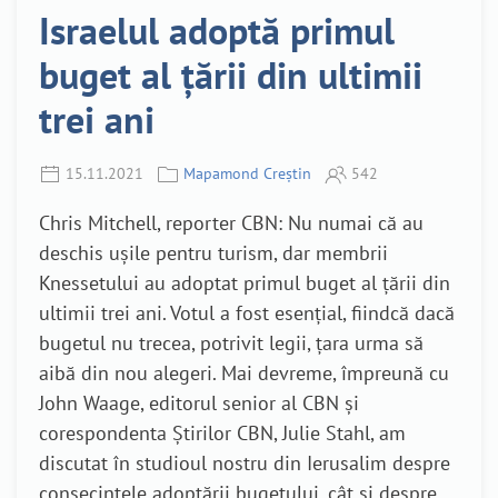
Israelul adoptă primul
buget al țării din ultimii
trei ani
15.11.2021
Mapamond Creștin
542
Chris Mitchell, reporter CBN: Nu numai că au
deschis ușile pentru turism, dar membrii
Knessetului au adoptat primul buget al țării din
ultimii trei ani. Votul a fost esențial, fiindcă dacă
bugetul nu trecea, potrivit legii, țara urma să
aibă din nou alegeri. Mai devreme, împreună cu
John Waage, editorul senior al CBN și
corespondenta Știrilor CBN, Julie Stahl, am
discutat în studioul nostru din Ierusalim despre
consecințele adoptării bugetului, cât și despre