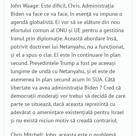
John Waage: Este dificil, Chris. Administrația
Biden va face ce va face, în esență va impune o
agendă globalistă. Ei vor să se alăture din nou
efortului comun al ONU și UE pentru a gestiona
Iranul prin diplomație. Această abordare însă,
potrivit doctrinei lui Netanyahu, nu a funcționat,
și el a spus-o clar. El este în continuare în plan
secund. Președintele Trump a fost pe aceeași
lungime de undă cu Netanyahu, și el este de
asemenea în plan secund acum în SUA. Câtă
libertate va avea administrația Biden ? Cred că
democrații moderați vor trebui să decidă de care
parte se situează, dacă aceasta reprezintă cu
adevărat o amenințare existențială pentru Israel
și nu există niciun motiv să creadă contrariul.
Chris Mitchell: John, aceasta este o problemă