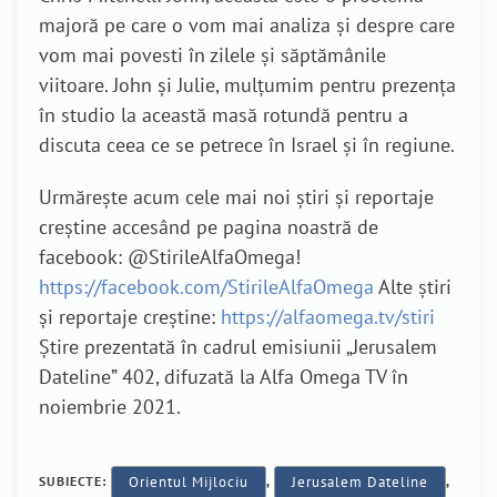
majoră pe care o vom mai analiza și despre care
vom mai povesti în zilele și săptămânile
viitoare. John și Julie, mulțumim pentru prezența
în studio la această masă rotundă pentru a
discuta ceea ce se petrece în Israel și în regiune.
Urmărește acum cele mai noi știri și reportaje
creștine accesând pe pagina noastră de
facebook: @StirileAlfaOmega!
https://facebook.com/StirileAlfaOmega
Alte știri
și reportaje creștine:
https://alfaomega.tv/stiri
Știre prezentată în cadrul emisiunii „Jerusalem
Dateline” 402, difuzată la Alfa Omega TV în
noiembrie 2021.
SUBIECTE:
Orientul Mijlociu
,
Jerusalem Dateline
,