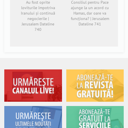
Au fost oprite
Consiliul pentru Pace
loviturile împotriva
ajunge la un acord cu
Iranului și continuă
Hamas, dar oare va
negocierile |
funcționa? | Jerusalem
Jerusalem Dateline
Dateline 741
740