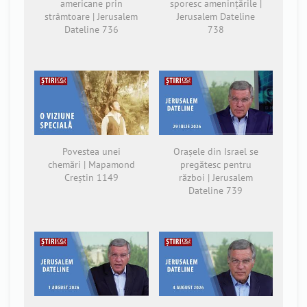
americane prin
sporesc amenințările |
strâmtoare | Jerusalem
Jerusalem Dateline
Dateline 736
738
Povestea unei
Orașele din Israel se
chemări | Mapamond
pregătesc pentru
Creștin 1149
război | Jerusalem
Dateline 739