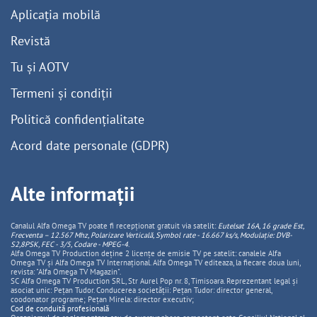
Aplicația mobilă
Revistă
Tu și AOTV
Termeni și condiții
Politică confidențialitate
Acord date personale (GDPR)
Alte informații
Canalul Alfa Omega TV poate fi recepționat gratuit via satelit:
Eutelsat 16A, 16 grade Est,
Frecventa – 12.567 Mhz, Polarizare
Vertica
lă, Symbol rate - 16.667 ks/s, Modulație: DVB-
S2,8PSK, FEC - 3/5, Codare - MPEG-4
.
Alfa Omega TV Production deține 2 licențe de emisie TV pe satelit: canalele Alfa
Omega TV și Alfa Omega TV Internațional. Alfa Omega TV editeaza, la fiecare doua luni,
revista: "Alfa Omega TV Magazin".
SC Alfa Omega TV Production SRL, Str Aurel Pop nr. 8, Timisoara. Reprezentant legal și
asociat unic: Pețan Tudor. Conducerea societății: Pețan Tudor: director general,
coodonator programe; Pețan Mirela: director executiv;
Cod de conduită profesională