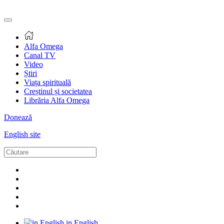
Alfa Omega
Canal TV
Video
Știri
Viața spirituală
Creștinul și societatea
Librăria Alfa Omega
Donează
English site
in English