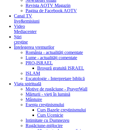
Newsletter email
Revista AOTV Magazin
Pagina de Facebook AOTV
Canal TV
live&emisiuni
Video
Mediacenter
Știri
creștine
Înțelegerea vremurilor
România - actualități comentate
Lume - actualități comentate
PRO-ISRAEL
Broșură gratuită ISRAEL
ISLAM
Escatologie - Interpretare biblică
Viața spirituală
Motive de rugăciune - PrayerWall
Mărturii - vieți în lumină
Mântuire
Esența creștinismului
Curs Bazele creștinismului
Curs Ucenicie
Intimitate cu Dumnezeu
Rugăciune-mijlocire