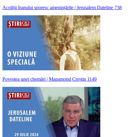
Acoliții Iranului sporesc amenințările | Jerusalem Dateline 738
Povestea unei chemări | Mapamond Creștin 1149