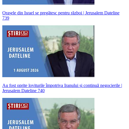
Orașele din Israel se pregătesc pentru război | Jerusalem Dateline
739
Au fost oprite loviturile împotriva Iranului și continuă negocierile |
Jerusalem Dateline 740