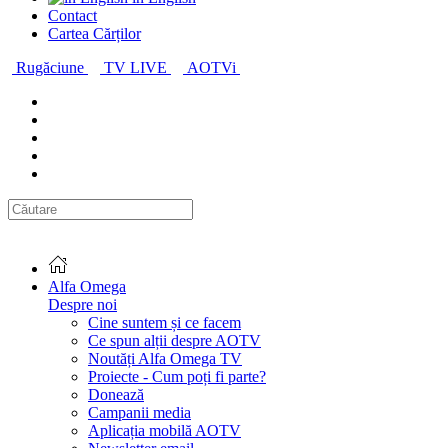
Contact
Cartea Cărților
Rugăciune
TV LIVE
AOTVi
Alfa Omega
Despre noi
Cine suntem și ce facem
Ce spun alții despre AOTV
Noutăți Alfa Omega TV
Proiecte - Cum poți fi parte?
Donează
Campanii media
Aplicația mobilă AOTV