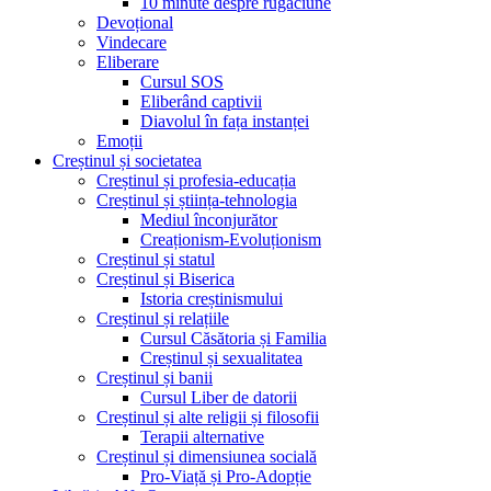
10 minute despre rugăciune
Devoțional
Vindecare
Eliberare
Cursul SOS
Eliberând captivii
Diavolul în fața instanței
Emoții
Creștinul și societatea
Creștinul și profesia-educația
Creștinul și știința-tehnologia
Mediul înconjurător
Creaționism-Evoluționism
Creștinul și statul
Creștinul și Biserica
Istoria creștinismului
Creștinul și relațiile
Cursul Căsătoria și Familia
Creștinul și sexualitatea
Creștinul și banii
Cursul Liber de datorii
Creștinul și alte religii și filosofii
Terapii alternative
Creștinul și dimensiunea socială
Pro-Viață și Pro-Adopție