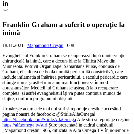
Franklin Graham a suferit o operație la
inimă
18.11.2021
Mapamond Creștin
608
Evanghelistul Franklin Graham se recuperează după o intervenție
chirurgicală la inimă, care a decurs bine la Clinica Mayo din
Minnesota. Potrivit Organizației Samaritans Purse, condusă de
Graham, el suferea de boala numită pericardită constrictivă, care
include inflamația și întărirea pericardului, a sacului pericardic care
strânge inima și astfel inima nu mai funcționează în mod
corespunzător. Medicii lui Graham se așteaptă la o recuperare
completă, și astfel evanghelistul își va putea continua munca de
slujire, conform programului obișnuit.
Urmărește acum cele mai noi știri și reportaje creștine accesând
pagina noastră de facebook: @StirileAlfaOmega!
https://facebook.com/StirileAlfaOmega
Alte știri și reportaje creștine:
https://alfaomega.tv/stiri
Știre prezentată în cadrul emisiunii
„Mapamond creștin” 905, difuzată la Alfa Omega TV în noiembrie