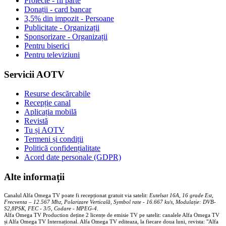
Proiecte - fii parte
Donații - card bancar
3,5% din impozit - Persoane
Publicitate - Organizații
Sponsorizare - Organizații
Pentru biserici
Pentru televiziuni
Servicii AOTV
Resurse descărcabile
Recepție canal
Aplicația mobilă
Revistă
Tu și AOTV
Termeni și condiții
Politică confidențialitate
Acord date personale (GDPR)
Alte informații
Canalul Alfa Omega TV poate fi recepționat gratuit via satelit:
Eutelsat 16A, 16 grade Est,
Frecventa – 12.567 Mhz, Polarizare
Vertica
lă, Symbol rate - 16.667 ks/s, Modulație: DVB-
S2,8PSK, FEC - 3/5, Codare - MPEG-4
.
Alfa Omega TV Production deține 2 licențe de emisie TV pe satelit: canalele Alfa Omega TV
și Alfa Omega TV Internațional. Alfa Omega TV editeaza, la fiecare doua luni, revista: "Alfa