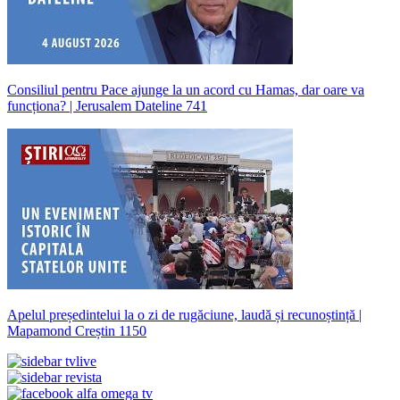
Consiliul pentru Pace ajunge la un acord cu Hamas, dar oare va
funcționa? | Jerusalem Dateline 741
Apelul președintelui la o zi de rugăciune, laudă și recunoștință |
Mapamond Creștin 1150