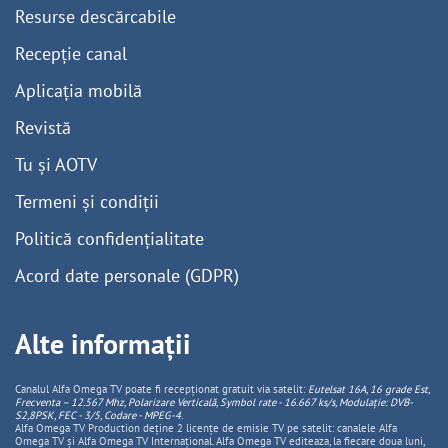
Resurse descărcabile
Recepție canal
Aplicația mobilă
Revistă
Tu și AOTV
Termeni și condiții
Politică confidențialitate
Acord date personale (GDPR)
Alte informații
Canalul Alfa Omega TV poate fi recepționat gratuit via satelit:
Eutelsat 16A, 16 grade Est,
Frecventa – 12.567 Mhz, Polarizare
Vertica
lă, Symbol rate - 16.667 ks/s, Modulație: DVB-
S2,8PSK, FEC - 3/5, Codare - MPEG-4
.
Alfa Omega TV Production deține 2 licențe de emisie TV pe satelit: canalele Alfa
Omega TV și Alfa Omega TV Internațional. Alfa Omega TV editeaza, la fiecare doua luni,