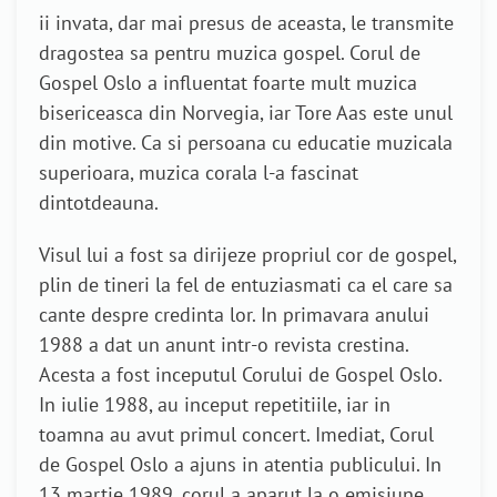
ii invata, dar mai presus de aceasta, le transmite
dragostea sa pentru muzica gospel. Corul de
Gospel Oslo a influentat foarte mult muzica
bisericeasca din Norvegia, iar Tore Aas este unul
din motive. Ca si persoana cu educatie muzicala
superioara, muzica corala l-a fascinat
dintotdeauna.
Visul lui a fost sa dirijeze propriul cor de gospel,
plin de tineri la fel de entuziasmati ca el care sa
cante despre credinta lor. In primavara anului
1988 a dat un anunt intr-o revista crestina.
Acesta a fost inceputul Corului de Gospel Oslo.
In iulie 1988, au inceput repetitiile, iar in
toamna au avut primul concert. Imediat, Corul
de Gospel Oslo a ajuns in atentia publicului. In
13 martie 1989, corul a aparut la o emisiune