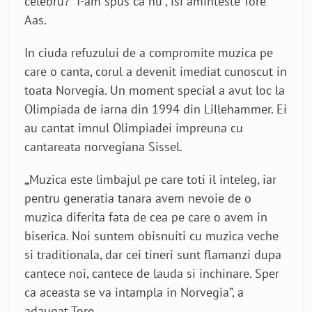
celebru?” I-am spus ca nu”, isi aminteste Tore
Aas.
In ciuda refuzului de a compromite muzica pe
care o canta, corul a devenit imediat cunoscut in
toata Norvegia. Un moment special a avut loc la
Olimpiada de iarna din 1994 din Lillehammer. Ei
au cantat imnul Olimpiadei impreuna cu
cantareata norvegiana Sissel.
„
Muzica este limbajul pe care toti il inteleg, iar
pentru generatia tanara avem nevoie de o
muzica diferita fata de cea pe care o avem in
biserica. Noi suntem obisnuiti cu muzica veche
si traditionala, dar cei tineri sunt flamanzi dupa
cantece noi, cantece de lauda si inchinare. Sper
ca aceasta se va intampla in Norvegia”, a
adaugat Tore.