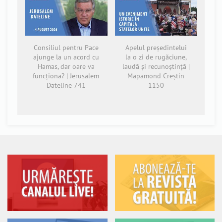
Consiliul pentru Pace
Apelul președintelui
ajunge la un acord cu
la o zi de rugăciune,
Hamas, dar oare va
laudă și recunoștință |
funcționa? | Jerusalem
Mapamond Creștin
Dateline 741
1150