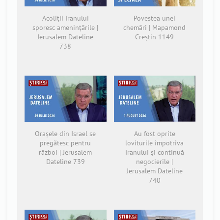
Acoliții Iranului
Povestea unei
sporesc amenințările |
chemări | Mapamond
Jerusalem Dateline
Creștin 1149
738
Orașele din Israel se
Au fost oprite
pregătesc pentru
loviturile împotriva
război | Jerusalem
Iranului și continuă
Dateline 739
negocierile |
Jerusalem Dateline
740