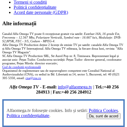
Termeni și condiții
Politică confidențialitate
Acord date personale (GDPR)
Alte informații
Canalul Alfa Omega TV poate fi recepționat gratuit via satelit:
Eutelsat 16A, 16 grade Est,
Frecventa – 12.567 Mhz, Polarizare
Vertica
lă, Symbol rate - 16.667 ks/s, Modulație: DVB-
S2,8PSK, FEC - 3/5, Codare - MPEG-4
.
Alfa Omega TV Production deține 2 licențe de emisie TV pe satelit: canalele Alfa Omega TV
și Alfa Omega TV Internațional. Alfa Omega TV editeaza, la fiecare doua luni, revista: "Alfa
Omega TV Magazin".
SC Alfa Omega TV Production SRL, Str Aurel Pop nr. 8, Timisoara. Reprezentant legal și
asociat unic: Pețan Tudor. Conducerea societății: Pețan Tudor: director general, coodonator
programe; Pețan Mirela: director executiv;
Cod de conduită profesională
Organismul de reglementare sau de supraveghere competent este Consiliul National al
Audiovizualului (CNA), cu sediul in Bd. Libertatii nr.14, sector 5, Bucuresti, tel: 40 (0)21
305 5350, email:
cna@cna.ro
Alfa Omega TV
-
E-mail:
info@alfaomega.tv
|
Tel.:+40 256
284913
|
Fax:+40 256 284912
Alfaomega.tv folosește cookies. Info și setări:
Politica Cookies
.
Politica confidențialitate
.
Da, sunt de acord