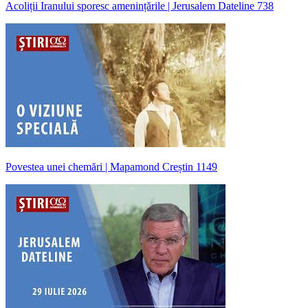
Acoliții Iranului sporesc amenințările | Jerusalem Dateline 738
Povestea unei chemări | Mapamond Creștin 1149