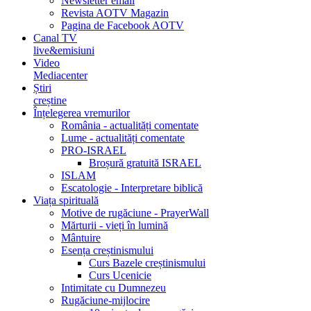
Newsletter email
Revista AOTV Magazin
Pagina de Facebook AOTV
Canal TV
live&emisiuni
Video
Mediacenter
Știri
creștine
Înțelegerea vremurilor
România - actualități comentate
Lume - actualități comentate
PRO-ISRAEL
Broșură gratuită ISRAEL
ISLAM
Escatologie - Interpretare biblică
Viața spirituală
Motive de rugăciune - PrayerWall
Mărturii - vieți în lumină
Mântuire
Esența creștinismului
Curs Bazele creștinismului
Curs Ucenicie
Intimitate cu Dumnezeu
Rugăciune-mijlocire