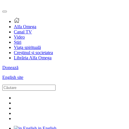
Alfa Omega
Canal TV
Video
Știri
Viața spirituală
Creștinul și societatea
Librăria Alfa Omega
Donează
English site
in English