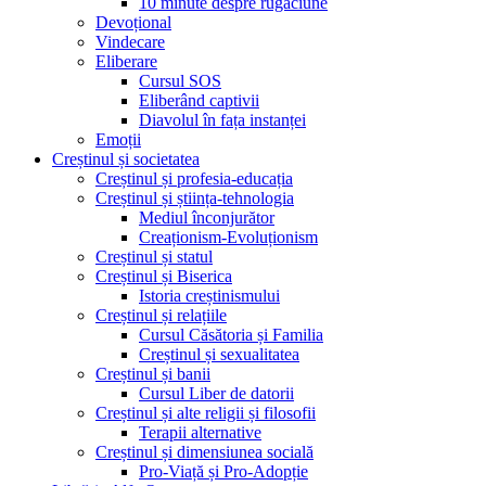
10 minute despre rugăciune
Devoțional
Vindecare
Eliberare
Cursul SOS
Eliberând captivii
Diavolul în fața instanței
Emoții
Creștinul și societatea
Creștinul și profesia-educația
Creștinul și știința-tehnologia
Mediul înconjurător
Creaționism-Evoluționism
Creștinul și statul
Creștinul și Biserica
Istoria creștinismului
Creștinul și relațiile
Cursul Căsătoria și Familia
Creștinul și sexualitatea
Creștinul și banii
Cursul Liber de datorii
Creștinul și alte religii și filosofii
Terapii alternative
Creștinul și dimensiunea socială
Pro-Viață și Pro-Adopție