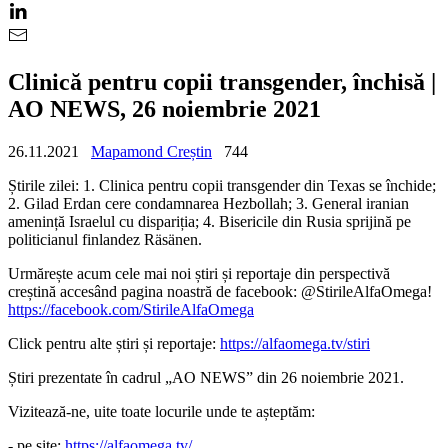
Clinică pentru copii transgender, închisă |
AO NEWS, 26 noiembrie 2021
26.11.2021
Mapamond Creștin
744
Știrile zilei: 1. Clinica pentru copii transgender din Texas se închide;
2. Gilad Erdan cere condamnarea Hezbollah; 3. General iranian
amenință Israelul cu dispariția; 4. Bisericile din Rusia sprijină pe
politicianul finlandez Räsänen.
Urmărește acum cele mai noi știri și reportaje din perspectivă
creștină accesând pagina noastră de facebook: @StirileAlfaOmega!
https://facebook.com/StirileAlfaOmega
Click pentru alte știri și reportaje:
https://alfaomega.tv/stiri
Știri prezentate în cadrul „AO NEWS” din 26 noiembrie 2021.
Vizitează-ne, uite toate locurile unde te așteptăm:
- pe site:
https://alfaomega.tv/