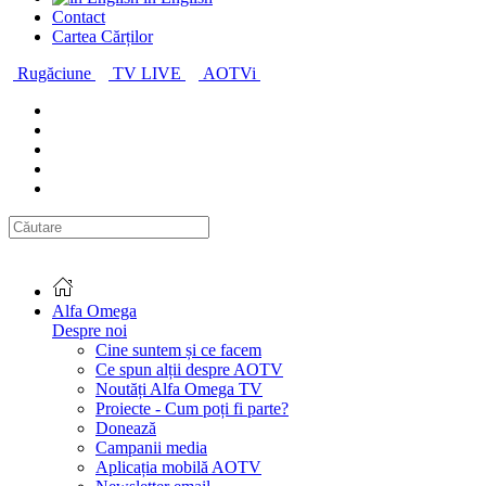
Contact
Cartea Cărților
Rugăciune
TV LIVE
AOTVi
Alfa Omega
Despre noi
Cine suntem și ce facem
Ce spun alții despre AOTV
Noutăți Alfa Omega TV
Proiecte - Cum poți fi parte?
Donează
Campanii media
Aplicația mobilă AOTV