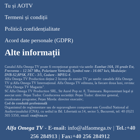
Tu și AOTV
Termeni și condiții
Politică confidențialitate
Acord date personale (GDPR)
Alte informații
Canalul Alfa Omega TV poate fi recepționat gratuit via satelit:
Eutelsat 16A, 16 grade Est,
Frecventa – 12.567 Mhz, Polarizare
Vertica
lă, Symbol rate - 16.667 ks/s, Modulație:
DVB-S2,8PSK, FEC - 3/5, Codare - MPEG-4
.
Alfa Omega TV Production deține 2 licențe de emisie TV pe satelit: canalele Alfa Omega
TV și Alfa Omega TV Internațional. Alfa Omega TV editeaza, la fiecare doua luni, revista:
"Alfa Omega TV Magazin".
SC Alfa Omega TV Production SRL, Str Aurel Pop nr. 8, Timisoara. Reprezentant legal și
asociat unic: Pețan Tudor. Conducerea societății: Pețan Tudor: director general,
coodonator programe; Pețan Mirela: director executiv;
Cod de conduită profesională
Organismul de reglementare sau de supraveghere competent este Consiliul National al
Audiovizualului (CNA), cu sediul in Bd. Libertatii nr.14, sector 5, Bucuresti, tel: 40 (0)21
305 5350, email:
cna@cna.ro
Alfa Omega TV
-
E-mail:
info@alfaomega.tv
|
Tel.:+40
256 284913
|
Fax:+40 256 284912