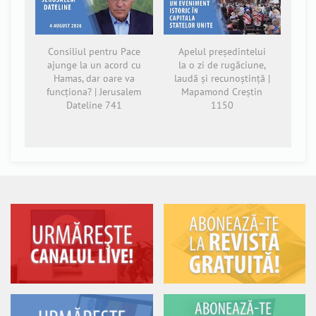
Consiliul pentru Pace
Apelul președintelui
ajunge la un acord cu
la o zi de rugăciune,
Hamas, dar oare va
laudă și recunoștință |
funcționa? | Jerusalem
Mapamond Creștin
Dateline 741
1150