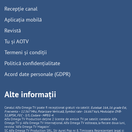
Recepție canal
Aplicația mobilă
Revistă
Tu și AOTV
Termeni și condiții
Politică confidențialitate
Acord date personale (GDPR)
Alte informații
Canalul Alfa Omega TV poate fi recepționat gratuit via satelit:
Eutelsat 16A, 16 grade Est,
Frecventa – 12.567 Mhz, Polarizare
Vertica
lă, Symbol rate - 16.667 ks/s, Modulație: DVB-
S2,8PSK, FEC - 3/5, Codare - MPEG-4
.
Alfa Omega TV Production deține 2 licențe de emisie TV pe satelit: canalele Alfa
Omega TV și Alfa Omega TV Internațional. Alfa Omega TV editeaza, la fiecare doua luni,
revista: "Alfa Omega TV Magazin".
SC Alfa Omega TV Production SRL, Str Aurel Pop nr. 8, Timisoara. Reprezentant legal și