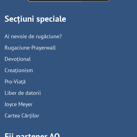
Secțiuni speciale
Ai nevoie de rugăciune?
Rugaciune-Prayerwall
Devoțional
Creaționism
Pro-Viață
Liber de datorii
Joyce Meyer
Cartea Cărților
Fii partener AO