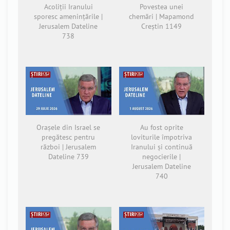
Acoliții Iranului
Povestea unei
sporesc amenințările |
chemări | Mapamond
Jerusalem Dateline
Creștin 1149
738
Orașele din Israel se
Au fost oprite
pregătesc pentru
loviturile împotriva
război | Jerusalem
Iranului și continuă
Dateline 739
negocierile |
Jerusalem Dateline
740