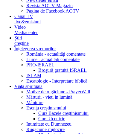
Newsletter email
Revista AOTV Magazin
Pagina de Facebook AOTV
Canal TV
live&emisiuni
Video
Mediacenter
Știri
creștine
Înțelegerea vremurilor
România - actualități comentate
Lume - actualități comentate
PRO-ISRAEL
Broșură gratuită ISRAEL
ISLAM
Escatologie - Interpretare biblică
Viața spirituală
Motive de rugăciune - PrayerWall
Mărturii - vieți în lumină
Mântuire
Esența creștinismului
Curs Bazele creștinismului
Curs Ucenicie
Intimitate cu Dumnezeu
Rugăciune-mijlocire