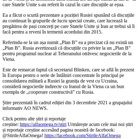
care Statele Unite s-au referit în cazul în care discuțiile ar eșua.
Ea a făcut o scurtă prezentare a poziției Rusiei spunând că discuțiile
au continuat în grupurile de lucru special create, care lucrează la
pregătirea de pași concreți pe care Statele Unite și Iran ar trebui să îi
facă pentru a reveni în termenii acordului din 2015.
Referindu-se la un așa numit „Plan B” ea a precizat că nu există un
„Plan B”. Rusia avertizează că discuțiile cu privire la un „Plan B”
pentru programul nuclear al Teheranului otrăvesc negocierile de la
Viena.
Este de remarcat faptul că secretarul Blinken, care se află în prezent
în Europa pentru o serie de întâlniri concentrate în principal pe
consolidarea militară a Rusiei la granița de vest cu Ucraina,
consideră negocierile indirecte cu Iranul de la Viena ca un bun
exemplu de „cooperare constructivă” cu Rusia.
Știre prezentată în cadrul ediției din 3 decembrie 2021 a grupajului
informativ AO NEWS.
Click pentru alte știri și reportaje
creștine:
https://alfaomega.tv/stiri
Urmărește acum cele mai noi știri
și reportaje creștine accesând pagina noastră de facebook:
@StirileAlfaOmega!
https://facebook.com/StirileAlfaOmega