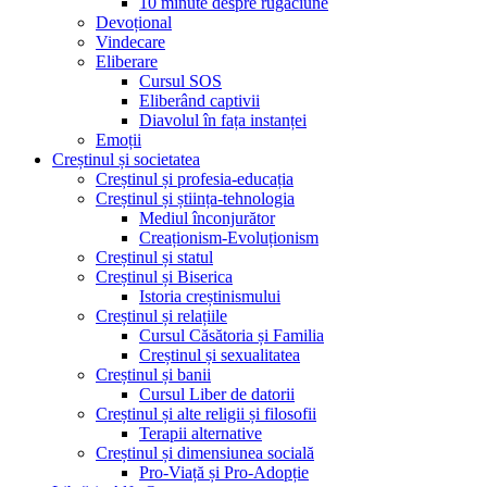
10 minute despre rugăciune
Devoțional
Vindecare
Eliberare
Cursul SOS
Eliberând captivii
Diavolul în fața instanței
Emoții
Creștinul și societatea
Creștinul și profesia-educația
Creștinul și știința-tehnologia
Mediul înconjurător
Creaționism-Evoluționism
Creștinul și statul
Creștinul și Biserica
Istoria creștinismului
Creștinul și relațiile
Cursul Căsătoria și Familia
Creștinul și sexualitatea
Creștinul și banii
Cursul Liber de datorii
Creștinul și alte religii și filosofii
Terapii alternative
Creștinul și dimensiunea socială
Pro-Viață și Pro-Adopție