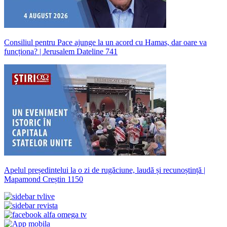
Consiliul pentru Pace ajunge la un acord cu Hamas, dar oare va
funcționa? | Jerusalem Dateline 741
Apelul președintelui la o zi de rugăciune, laudă și recunoștință |
Mapamond Creștin 1150