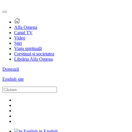
Alfa Omega
Canal TV
Video
Știri
Viața spirituală
Creștinul și societatea
Librăria Alfa Omega
Donează
English site
in English