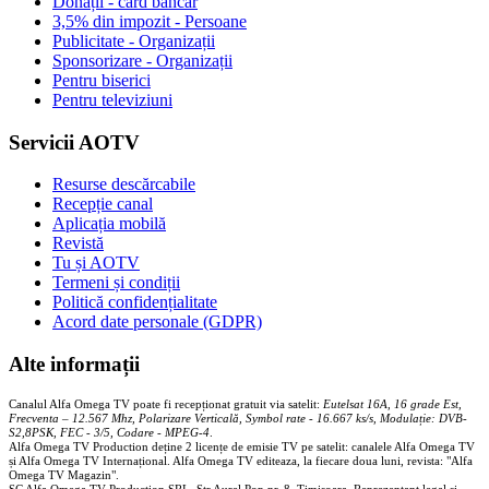
Donații - card bancar
3,5% din impozit - Persoane
Publicitate - Organizații
Sponsorizare - Organizații
Pentru biserici
Pentru televiziuni
Servicii AOTV
Resurse descărcabile
Recepție canal
Aplicația mobilă
Revistă
Tu și AOTV
Termeni și condiții
Politică confidențialitate
Acord date personale (GDPR)
Alte informații
Canalul Alfa Omega TV poate fi recepționat gratuit via satelit:
Eutelsat 16A, 16 grade Est,
Frecventa – 12.567 Mhz, Polarizare
Vertica
lă, Symbol rate - 16.667 ks/s, Modulație: DVB-
S2,8PSK, FEC - 3/5, Codare - MPEG-4
.
Alfa Omega TV Production deține 2 licențe de emisie TV pe satelit: canalele Alfa Omega TV
și Alfa Omega TV Internațional. Alfa Omega TV editeaza, la fiecare doua luni, revista: "Alfa
Omega TV Magazin".