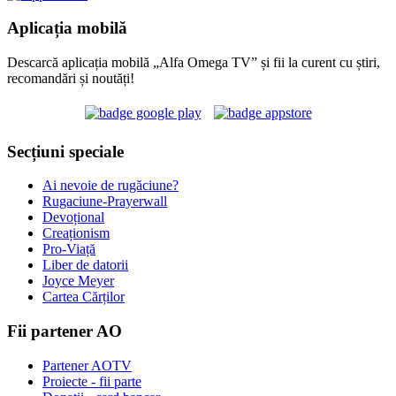
Aplicația mobilă
Descarcă aplicația mobilă „Alfa Omega TV” și fii la curent cu știri,
recomandări și noutăți!
Secțiuni speciale
Ai nevoie de rugăciune?
Rugaciune-Prayerwall
Devoțional
Creaționism
Pro-Viață
Liber de datorii
Joyce Meyer
Cartea Cărților
Fii partener AO
Partener AOTV
Proiecte - fii parte