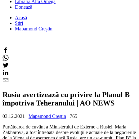
Librăria Alfa Omega
Donează
Acasă
Știri
Mapamond Creștin
Rusia avertizează cu privire la Planul B
împotriva Teheranului | AO NEWS
03.12.2021
Mapamond Creștin
765
Purtătoarea de cuvânt a Ministerului de Externe a Rusiei, Maria
Zakharova, a fost întrebată despre evoluțiile actuale de la negocierile
de la Viena și de asemenea dacă Rusia, are un așa-numit „Plan B” la