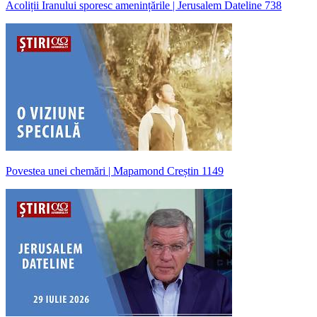
Acoliții Iranului sporesc amenințările | Jerusalem Dateline 738
Povestea unei chemări | Mapamond Creștin 1149