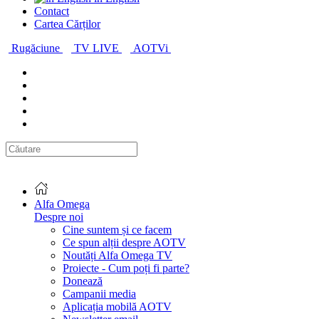
Contact
Cartea Cărților
Rugăciune
TV LIVE
AOTVi
Alfa Omega
Despre noi
Cine suntem și ce facem
Ce spun alții despre AOTV
Noutăți Alfa Omega TV
Proiecte - Cum poți fi parte?
Donează
Campanii media
Aplicația mobilă AOTV